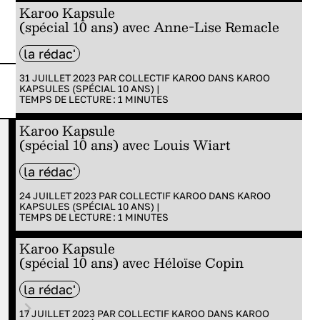
Karoo Kapsule
(spécial 10 ans) avec Anne-Lise Remacle
la rédac'
31 JUILLET 2023 PAR
COLLECTIF KAROO
DANS
KAROO
KAPSULES (SPÉCIAL 10 ANS)
|
TEMPS DE LECTURE :
1
MINUTES
Karoo Kapsule
SCÈNE
CINÉMA
A
(spécial 10 ans) avec Louis Wiart
KFDA 2026
Anima
la rédac'
24 JUILLET 2023 PAR
COLLECTIF KAROO
DANS
KAROO
KAPSULES (SPÉCIAL 10 ANS)
|
TEMPS DE LECTURE :
1
MINUTES
Karoo Kapsule
(spécial 10 ans) avec Héloïse Copin
la rédac'
17 JUILLET 2023 PAR
COLLECTIF KAROO
DANS
KAROO