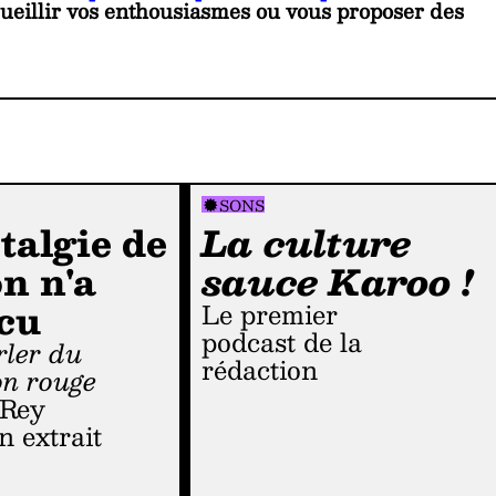
ueillir vos enthousiasmes ou vous proposer des
SONS
talgie de
La culture
on n'a
sauce Karoo !
cu
Le premier
podcast de la
rédaction
on rouge
 Rey
n extrait