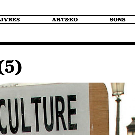
LIVRES
ART&KO
SONS
(5)