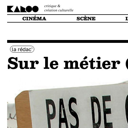
critique &
création culturelle
CINÉMA
SCÈNE
la rédac'
Sur le métier 