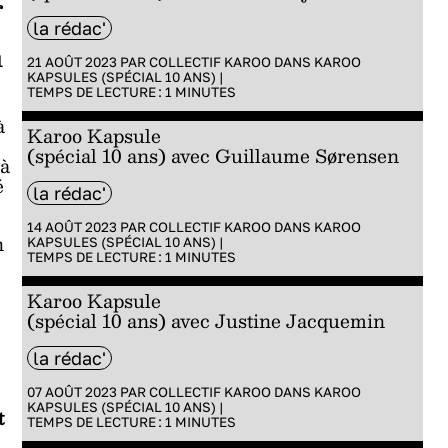
r
la rédac'
u
21 AOÛT 2023 PAR
COLLECTIF KAROO
DANS
KAROO
KAPSULES (SPÉCIAL 10 ANS)
|
TEMPS DE LECTURE :
1
MINUTES
à
Karoo Kapsule
(spécial 10 ans) avec Guillaume Sørensen
 à
é
la rédac'
14 AOÛT 2023 PAR
COLLECTIF KAROO
DANS
KAROO
n
KAPSULES (SPÉCIAL 10 ANS)
|
TEMPS DE LECTURE :
1
MINUTES
Karoo Kapsule
(spécial 10 ans) avec Justine Jacquemin
la rédac'
07 AOÛT 2023 PAR
COLLECTIF KAROO
DANS
KAROO
KAPSULES (SPÉCIAL 10 ANS)
|
t
TEMPS DE LECTURE :
1
MINUTES