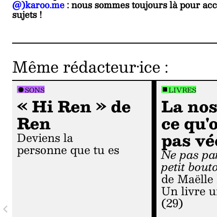
@)karoo.me
: nous sommes toujours là pour acc
sujets !
Même rédacteur·ice
:
SONS
LIVRES
« Hi Ren » de
La nos
Ren
ce qu'
pas vé
Deviens la
personne que tu es
Ne pas parler du
petit bout
de Maëlle
Un livre u
(29)