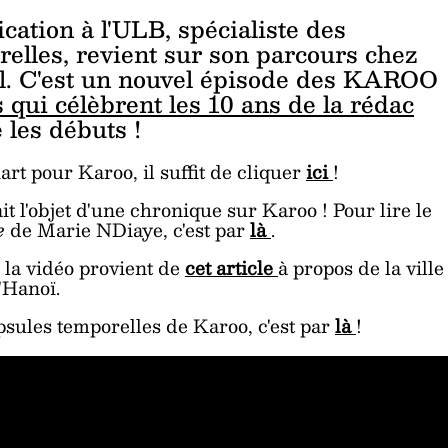
ation à l'ULB, spécialiste des
relles, revient sur son parcours chez
rel. C'est un nouvel épisode des KAROO
 qui célèbrent les 10 ans de la rédac
 les débuts !
art pour Karoo, il suffit de cliquer
ici
!
t l'objet d'une chronique sur Karoo ! Pour lire le
e
de Marie NDiaye, c'est par
là
.
s la vidéo provient de
cet article
à propos de la ville
'Hanoï.
psules temporelles de Karoo, c'est par
là
!