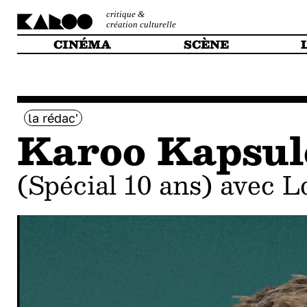
critique &
création culturelle
CINÉMA
SCÈNE
la rédac'
Karoo Kapsul
(spécial 10 ans) avec 