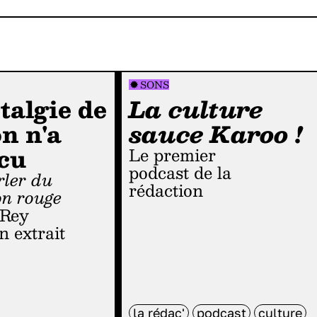
SONS
talgie de
La culture
on n'a
sauce Karoo !
cu
Le premier
podcast de la
rédaction
on rouge
 Rey
n extrait
la rédac'
podcast
culture