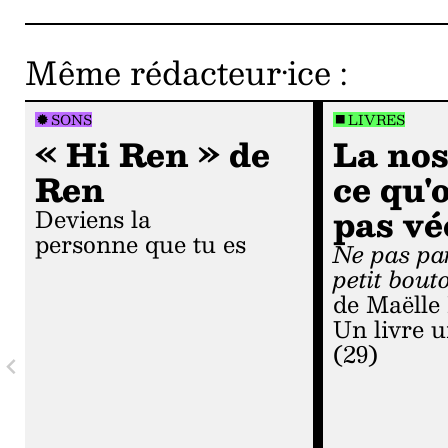
Même rédacteur·ice
:
SONS
LIVRES
« Hi Ren » de
La nos
Ren
ce qu'
pas vé
Deviens la
personne que tu es
Ne pas parler du
petit bout
de Maëlle
Un livre u
(29)