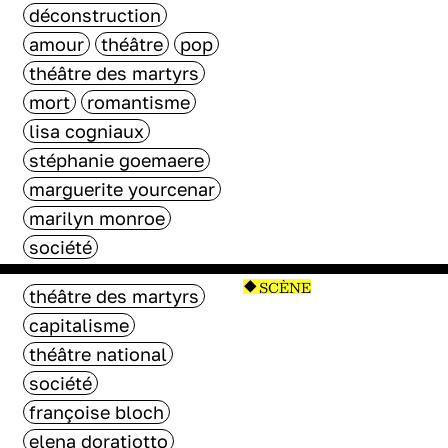
déconstruction
amour
théâtre
pop
théâtre des martyrs
mort
romantisme
lisa cogniaux
stéphanie goemaere
marguerite yourcenar
marilyn monroe
société
SCÈNE
théâtre des martyrs
capitalisme
théâtre national
société
françoise bloch
elena doratiotto