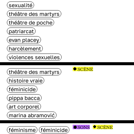
sexualité
théâtre des martyrs
théâtre de poche
patriarcat
evan placey
harcèlement
violences sexuelles
SCÈNE
théâtre des martyrs
histoire vraie
féminicide
pippa bacca
art corporel
marina abramović
SONS
SCÈNE
féminisme
féminicide