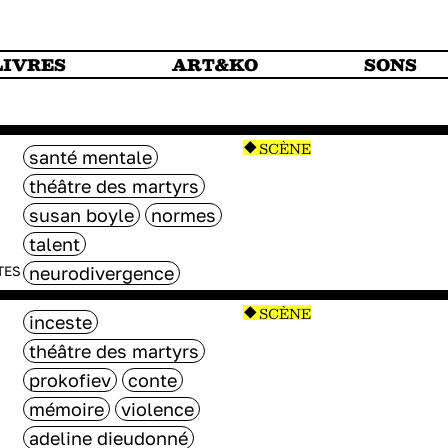
LIVRES
ART&KO
SONS
SCÈNE
santé mentale
théâtre des martyrs
susan boyle
normes
talent
neurodivergence
TES
SCÈNE
inceste
théâtre des martyrs
prokofiev
conte
mémoire
violence
adeline dieudonné