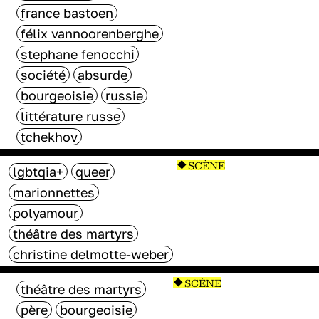
france bastoen
félix vannoorenberghe
stephane fenocchi
société
absurde
bourgeoisie
russie
littérature russe
tchekhov
SCÈNE
lgbtqia+
queer
marionnettes
polyamour
théâtre des martyrs
christine delmotte-weber
SCÈNE
théâtre des martyrs
père
bourgeoisie