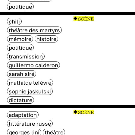
politique
SCÈNE
chili
théâtre des martyrs
mémoire
histoire
politique
transmission
guillermo calderon
sarah siré
mathilde lefèvre
sophie jaskulski
dictature
SCÈNE
adaptation
littérature russe
georges lini
théâtre