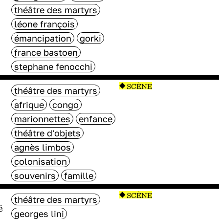
théâtre des martyrs
léone françois
émancipation
gorki
france bastoen
stephane fenocchi
SCÈNE
théâtre des martyrs
afrique
congo
marionnettes
enfance
théâtre d'objets
agnès limbos
colonisation
souvenirs
famille
SCÈNE
théâtre des martyrs
é
georges lini