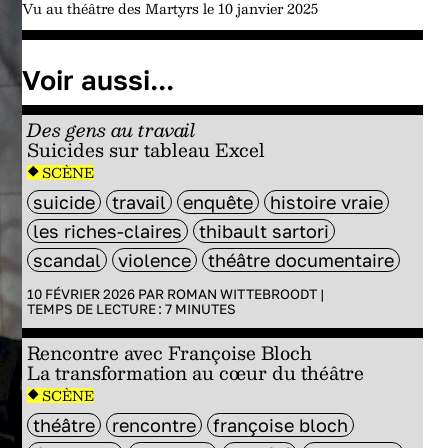
Vu au théâtre des Martyrs le 10 janvier 2025
Voir aussi...
Des gens au travail
Suicides sur tableau Excel
SCÈNE
suicide
travail
enquête
histoire vraie
les riches-claires
thibault sartori
scandal
violence
théâtre documentaire
10 FÉVRIER 2026 PAR
ROMAN WITTEBROODT
|
TEMPS DE LECTURE :
7
MINUTES
Rencontre avec Françoise Bloch
La transformation au cœur du théâtre
SCÈNE
théâtre
rencontre
françoise bloch