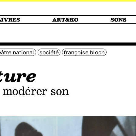
LIVRES
ART&KO
SONS
éâtre national
société
françoise bloch
ture
 modérer son