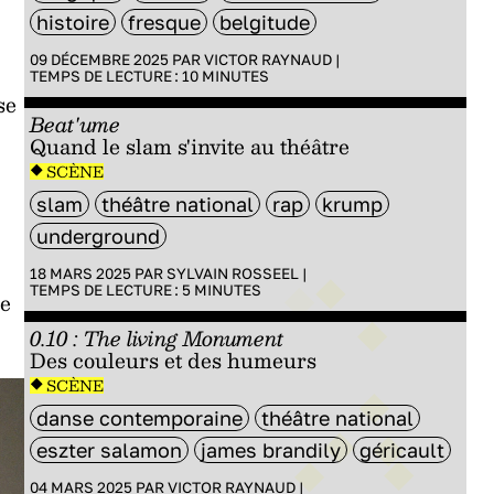
histoire
fresque
belgitude
09 DÉCEMBRE 2025 PAR
VICTOR RAYNAUD
|
TEMPS DE LECTURE :
10
MINUTES
se
Beat'ume
Quand le slam s'invite au théâtre
SCÈNE
slam
théâtre national
rap
krump
underground
18 MARS 2025 PAR
SYLVAIN ROSSEEL
|
TEMPS DE LECTURE :
5
MINUTES
re
0.10 : The living Monument
Des couleurs et des humeurs
SCÈNE
danse contemporaine
théâtre national
eszter salamon
james brandily
géricault
04 MARS 2025 PAR
VICTOR RAYNAUD
|