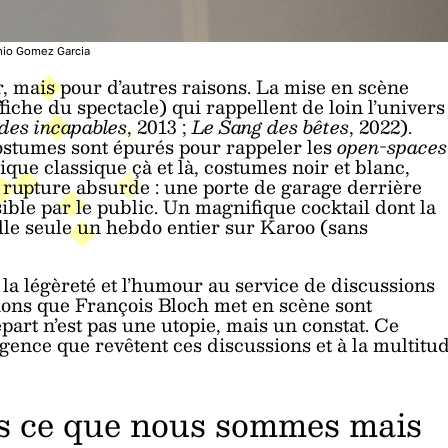
io Gomez Garcia
r, mais pour d’autres raisons. La mise en scène
fiche du spectacle) qui rappellent de loin l’univers
 des incapables
, 2013 ;
Le Sang des bêtes
, 2022).
s costumes sont épurés pour rappeler les
open-spaces
ue classique çà et là, costumes noir et blanc,
ne rupture absurde : une porte de garage derrière
ble par le public. Un magnifique cocktail dont la
elle seule un hebdo entier sur Karoo (sans
 la légèreté et l’humour au service de discussions
tions que François Bloch met en scène sont
art n’est pas une utopie, mais un constat. Ce
rgence que revêtent ces discussions et à la multitu
s ce que nous sommes mais