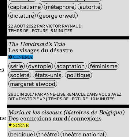
capitalisme
métaphore
autorité
dictature
george orwell
22 AOÛT 2022 PAR
VICTOR RAYNAUD
|
TEMPS DE LECTURE :
6
MINUTES
The Handmaid’s Tale
Les visages du désastre
CINÉMA
série
dystopie
adaptation
féminisme
es
société
états-unis
politique
margaret atwood
26 JUIN 2017 PAR
ANNE-LISE REMACLE
DANS
VOUS AVEZ
DIT « DYSTOPIE » ?
|
TEMPS DE LECTURE :
10
MINUTES
Maria et les oiseaux (histoires de Belgique)
mme
Des connexions aux déconnexions
SCÈNE
belgique
théâtre
théâtre national