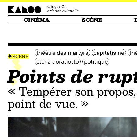
critique &
création culturelle
CINÉMA
SCÈNE
théâtre des martyrs
capitalisme
th
SCÈNE
elena doratiotto
politique
Points de rup
« Tempérer son propos,
point de vue. »