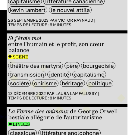
capitalisme
littérature canadienne
kevin lambert
le nouvel attila
26 SEPTEMBRE 2023 PAR
VICTOR RAYNAUD
|
TEMPS DE LECTURE :
6
MINUTES
Si j’étais moi
entre l’humain et le profit, son cœur
balance
SCÈNE
théâtre des martyrs
père
bourgeoisie
transmission
identité
capitalisme
société
onirisme
héritage
politique
13 DÉCEMBRE 2022 PAR
LAURA LAMFALUSSY
|
TEMPS DE LECTURE :
8
MINUTES
La Ferme des animaux
de George Orwell
bestiale allégorie de l’autoritarisme
LIVRES
classique
littérature anglophone