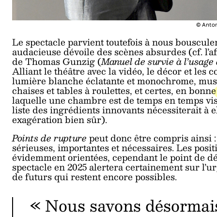
© Anton
Le spectacle parvient toutefois à nous bouscule
audacieuse dévoile des scènes absurdes (cf. l’af
de Thomas Gunzig (
Manuel de survie à l’usage
Alliant le théâtre avec la vidéo, le décor et le
lumière blanche éclatante et monochrome, musiq
chaises et tables à roulettes, et certes, en bon
laquelle une chambre est de temps en temps visi
liste des ingrédients innovants nécessiterait à 
exagération bien sûr).
Points de rupture
peut donc être compris ainsi :
sérieuses, importantes et nécessaires. Les posi
évidemment orientées, cependant le point de dép
spectacle en 2025 alertera certainement sur l’u
de futurs qui restent encore possibles.
« Nous savons désormai