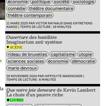
économie
politique
société
sociologie
comédie
théâtre documentaire
théâtre contemporain
11 MARS 2025 PAR
VICTOR RAYNAUD
DANS
ENTRETIENS
KAROO
|
TEMPS DE LECTURE :
19
MINUTES
Ouverture des hostilités
Imaginarium anti-système
SCÈNE
rideau de bruxelles
capitalisme
utopie
e
sciences sociales
économie
démocratie
marie devroux
26 NOVEMBRE 2024 PAR
HIPPOLYTE WAIENGNIER
|
TEMPS DE LECTURE :
6
MINUTES
la
Que notre joie demeure
de Kevin Lambert
La chute d'un pauvre riche
LIVRES