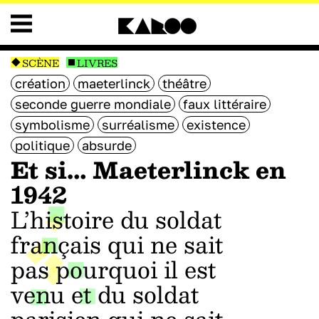
SCÈNE
LIVRES
création
maeterlinck
théâtre
seconde guerre mondiale
faux littéraire
symbolisme
surréalisme
existence
politique
absurde
Et si… Maeterlinck en
1942
L’histoire du soldat
français qui ne sait
pas pourquoi il est
venu et du soldat