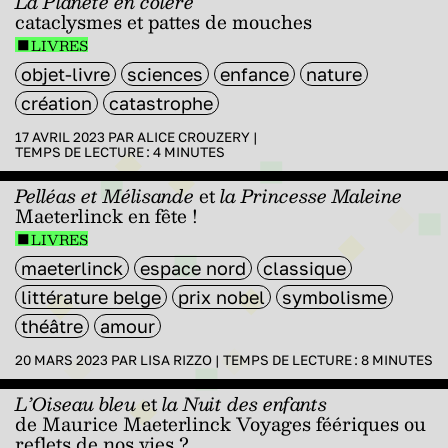
La Planète en colère
cataclysmes et pattes de mouches
LIVRES
objet-livre
sciences
enfance
nature
création
catastrophe
17 AVRIL 2023 PAR
ALICE CROUZERY
|
TEMPS DE LECTURE :
4
MINUTES
Pelléas et Mélisande
et
la Princesse Maleine
Maeterlinck en fête !
LIVRES
maeterlinck
espace nord
classique
littérature belge
prix nobel
symbolisme
théâtre
amour
20 MARS 2023 PAR
LISA RIZZO
|
TEMPS DE LECTURE :
8
MINUTES
L’Oiseau bleu
et
la Nuit des enfants
de Maurice Maeterlinck Voyages féériques ou
reflets de nos vies ?