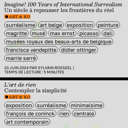
Imagine! 100 Years of International Surrealism
Un siècle à repousser les frontières du réel
ART & KO
surréalisme
art belge
exposition
peinture
magritte
musé
max ernst
picasso
dali
musées royaux des beaux-arts de belgique
francisca vandepitte
didier ottinger
marrie sarré
10 JUIN 2024 PAR
SYLVAIN ROSSEEL
|
TEMPS DE LECTURE :
5
MINUTES
L’art de rien
Contempler la simplicité
ART & KO
exposition
surréalisme
minimalsime
françois de coninck
rien
centrale
art contemporain