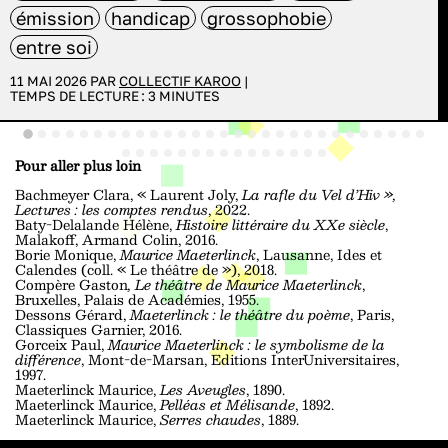
émission
handicap
grossophobie
entre soi
11 MAI 2026 PAR
COLLECTIF KAROO
|
TEMPS DE LECTURE :
3
MINUTES
Pour aller plus loin
Bachmeyer Clara, « Laurent Joly,
La rafle du Vel d’Hiv »,
Lectures : les comptes rendus
, 2022.
Baty-Delalande Hélène,
Histoire littéraire du XXe siècle
,
Malakoff, Armand Colin, 2016.
Borie Monique,
Maurice Maeterlinck
, Lausanne, Ides et
Calendes (coll. « Le théâtre de »), 2018.
Compère Gaston
, Le théâtre de Maurice Maeterlinck
,
Bruxelles, Palais de Académies, 1955.
Dessons Gérard,
Maeterlinck : le théâtre du poème
, Paris,
Classiques Garnier, 2016.
Gorceix Paul,
Maurice Maeterlinck : le symbolisme de la
différence
, Mont-de-Marsan, Editions InterUniversitaires,
1997.
Maeterlinck Maurice,
Les Aveugles
, 1890.
Maeterlinck Maurice,
Pelléas et Mélisande
, 1892.
Maeterlinck Maurice,
Serres chaudes
, 1889.