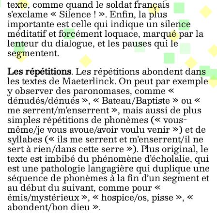
texte, comme quand le soldat français
s’exclame « Silence ! ». Enfin, la plus
importante est celle qui indique un silence
méditatif et forcément loquace, marqué par la
lenteur du dialogue, et les pauses qui le
segmentent.
Les répétitions
. Les répétitions abondent dans
les textes de Maeterlinck. On peut par exemple
y observer des paronomases, comme «
dénudés/dénués », « Bateau/Baptiste » ou «
me serrent/m’enserrent », mais aussi de plus
simples répétitions de phonèmes (« vous-
même/je vous avoue/avoir voulu venir ») et de
syllabes (« ils me serrent et m’enserrent/il ne
sert à rien/dans cette serre »). Plus original, le
texte est imbibé du phénomène d’écholalie, qui
est une pathologie langagière qui duplique une
séquence de phonèmes à la fin d’un segment et
au début du suivant, comme pour «
émis/mystérieux », « hospice/os, pisse », «
abondent/bon dieu ».