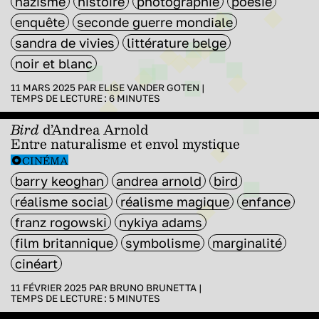
nazisme
histoire
photographie
poésie
enquête
seconde guerre mondiale
sandra de vivies
littérature belge
noir et blanc
11 MARS 2025 PAR
ELISE VANDER GOTEN
|
TEMPS DE LECTURE :
6
MINUTES
Bird
d’Andrea Arnold
Entre naturalisme et envol mystique
CINÉMA
barry keoghan
andrea arnold
bird
réalisme social
réalisme magique
enfance
franz rogowski
nykiya adams
film britannique
symbolisme
marginalité
cinéart
11 FÉVRIER 2025 PAR
BRUNO BRUNETTA
|
TEMPS DE LECTURE :
5
MINUTES