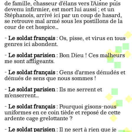
de famille, chasseur d’élans vers l’Aisne puis
devenu infirmier, est mort lui aussi ; et un
Stéphanois, arrivé ici par un coup de hasard,
se retrouve mal armé sous les postillons de la
cour de cet hospice…
-
Le soldat français
: Os, pisse, et virus en tous
genres ici abondent.
-
Le soldat parisien
: Bon Dieu ! Ces malheurs
me sont affligeants.
-
Le soldat français
: Gens d’armes dénudés et
dénués de sens que nous sommes !
-
Le soldat parisien
: Ils me serrent et
m’enserrent…
-
Le soldat français
: Pourquoi gisons-nous
uniformes en ce coin tiède et reposé de cette
ardente cage grelottante ?
-
Le soldat parisien
: Il ne sert à rien que je