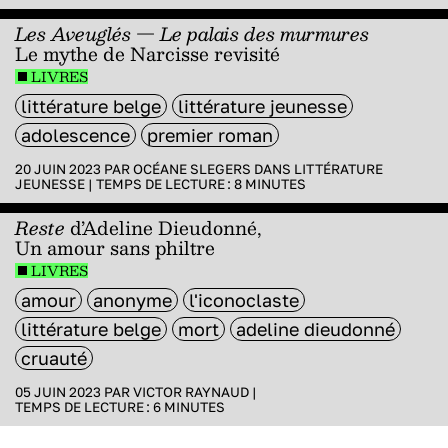
Les Aveuglés — Le palais des murmures
Le mythe de Narcisse revisité
LIVRES
littérature belge
littérature jeunesse
adolescence
premier roman
20 JUIN 2023 PAR
OCÉANE SLEGERS
DANS
LITTÉRATURE
JEUNESSE
|
TEMPS DE LECTURE :
8
MINUTES
Reste
d’Adeline Dieudonné,
Un amour sans philtre
LIVRES
amour
anonyme
l'iconoclaste
littérature belge
mort
adeline dieudonné
cruauté
05 JUIN 2023 PAR
VICTOR RAYNAUD
|
TEMPS DE LECTURE :
6
MINUTES