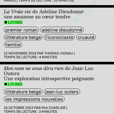
KAROO
|
TEMPS DE LECTURE :
20
MINUTES
La Vraie vie
de Adeline Dieudonné
une amazone au cœur tendre
LIVRES
premier roman
adeline dieudonné
littérature belge
l'iconoclaste
cruauté
famille
12 NOVEMBRE 2018 PAR
THOMAS VIGNAU
|
TEMPS DE LECTURE :
4
MINUTES
Mon nom ne vous dira rien
de Jean-Luc
Outers
Une exploration introspective poignante
LIVRES
littérature belge
jean-luc outers
les impressions nouvelles
16 OCTOBRE 2023 PAR
MIA CHARLIER
|
TEMPS DE LECTURE :
3
MINUTES