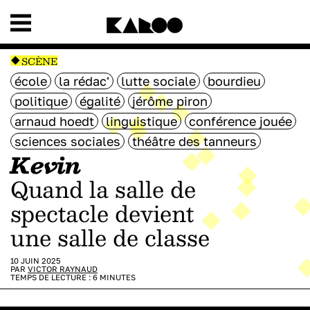
SCÈNE
école
la rédac'
lutte sociale
bourdieu
politique
égalité
jérôme piron
arnaud hoedt
linguistique
conférence jouée
sciences sociales
théâtre des tanneurs
Kevin
Quand la salle de
spectacle devient
une salle de classe
10 JUIN 2025
PAR
VICTOR RAYNAUD
TEMPS DE LECTURE :
6
MINUTES