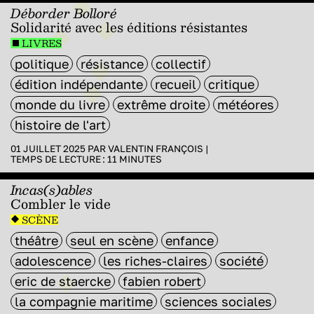
Déborder Bolloré
Solidarité avec les éditions résistantes
LIVRES
politique
résistance
collectif
édition indépendante
recueil
critique
monde du livre
extrême droite
météores
histoire de l'art
01 JUILLET 2025 PAR
VALENTIN FRANÇOIS
|
TEMPS DE LECTURE :
11
MINUTES
Incas(s)ables
Combler le vide
SCÈNE
théâtre
seul en scène
enfance
adolescence
les riches-claires
société
eric de staercke
fabien robert
la compagnie maritime
sciences sociales