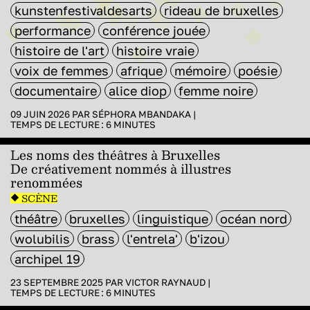
kunstenfestivaldesarts
rideau de bruxelles
performance
conférence jouée
histoire de l'art
histoire vraie
voix de femmes
afrique
mémoire
poésie
documentaire
alice diop
femme noire
09 JUIN 2026 PAR
SÉPHORA MBANDAKA
|
TEMPS DE LECTURE :
6
MINUTES
Les noms des théâtres à Bruxelles
De créativement nommés à illustres
renommées
SCÈNE
théâtre
bruxelles
linguistique
océan nord
wolubilis
brass
l'entrela'
b'izou
archipel 19
23 SEPTEMBRE 2025 PAR
VICTOR RAYNAUD
|
TEMPS DE LECTURE :
6
MINUTES