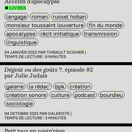
Accents d’apocalypse
LIVRES
langage
roman
russel hoban
monsieur toussaint louverture
fin du monde
apocalypse
récit initiatique
transmission
linguistique
24 JANVIER 2022 PAR
THIBAULT SCOHIER
|
TEMPS DE LECTURE :
9
MINUTES
Dégoût ou des goûts
?, épisode #2
par Julie Judais
galerie
la rédac'
bpk
création
création sonore
culture
podcast
bourdieu
sociologie
04 OCTOBRE 2021 PAR
GALERISTE
|
TEMPS DE LECTURE :
3
MINUTES
Petit tour en copin’rèye