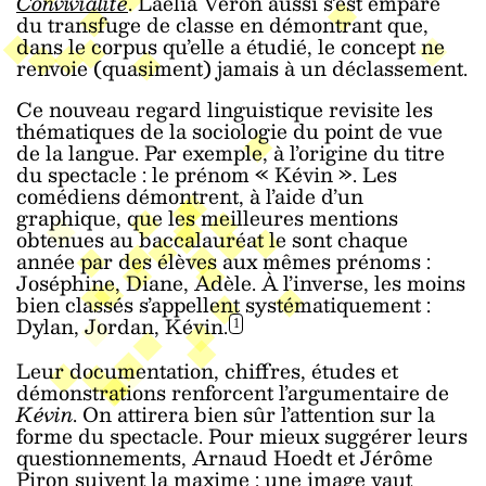
Convivialité
. Laélia Véron aussi s’est emparé
du transfuge de classe en démontrant que,
dans le corpus qu’elle a étudié, le concept ne
renvoie (quasiment) jamais à un déclassement.
Ce nouveau regard linguistique revisite les
thématiques de la sociologie du point de vue
de la langue. Par exemple, à l’origine du titre
du spectacle : le prénom « Kévin ». Les
comédiens démontrent, à l’aide d’un
graphique, que les meilleures mentions
obtenues au baccalauréat le sont chaque
année par des élèves aux mêmes prénoms :
Joséphine, Diane, Adèle. À l’inverse, les moins
bien classés s’appellent systématiquement :
Dylan, Jordan,
Kévin.
1
Leur documentation, chiffres, études et
démonstrations renforcent l’argumentaire de
Kévin
. On attirera bien sûr l’attention sur la
forme du spectacle. Pour mieux suggérer leurs
questionnements, Arnaud Hoedt et Jérôme
Piron suivent la maxime : une image vaut