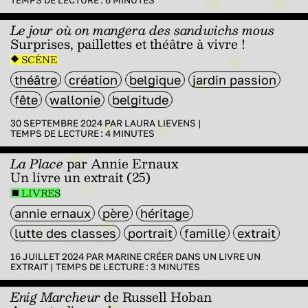
Le jour où on mangera des sandwichs mous
Surprises, paillettes et théâtre à vivre !
SCÈNE
théâtre
création
belgique
jardin passion
fête
wallonie
belgitude
30 SEPTEMBRE 2024 PAR
LAURA LIEVENS
|
TEMPS DE LECTURE :
4
MINUTES
La Place
par Annie Ernaux
Un livre un extrait (25)
LIVRES
annie ernaux
père
héritage
lutte des classes
portrait
famille
extrait
16 JUILLET 2024 PAR
MARINE CRÉER
DANS
UN LIVRE UN
EXTRAIT
|
TEMPS DE LECTURE :
3
MINUTES
Enig Marcheur
de Russell Hoban