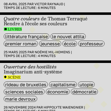
08 AVRIL 2025 PAR
VICTOR RAYNAUD
|
TEMPS DE LECTURE :
6
MINUTES
Quatre couleurs
de Thomas Terraqué
Rendre à l'école ses couleurs
LIVRES
littérature française
le nouvel attila
premier roman
jeunesse
école
professeur
25 MARS 2025 PAR
NOÉMIE MIL-HOMENS
|
TEMPS DE LECTURE :
4
MINUTES
Ouverture des hostilités
Imaginarium anti-système
SCÈNE
rideau de bruxelles
capitalisme
utopie
sciences sociales
économie
démocratie
marie devroux
26 NOVEMBRE 2024 PAR
HIPPOLYTE WAIENGNIER
|
TEMPS DE LECTURE :
6
MINUTES