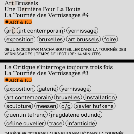
Art Brussels
Une Dernière Pour La Route
La Tournée des Vernissages #4
ART & KO
art
art contemporain
vernissage
exposition
bruxelles
art brussels
foire
09 JUIN 2026 PAR
MACHA BOUTEILLER
DANS
LA TOURNÉE DES
VERNISSAGES
|
TEMPS DE LECTURE :
14
MINUTES
Le Critique s’interroge toujours trois fois
La Tournée des Vernissages #3
ART & KO
exposition
galerie
vernissage
art contemporain
bruxelles
installation
sculpture
meesen
q/g
xavier hufkens
quentin lefranc
magdalene odundo
céline cuvelier
trace
infanticide
24 FÉVRIER 2026 PAR
LAURA BUI SABALIĆ
DANS
LA TOURNÉE