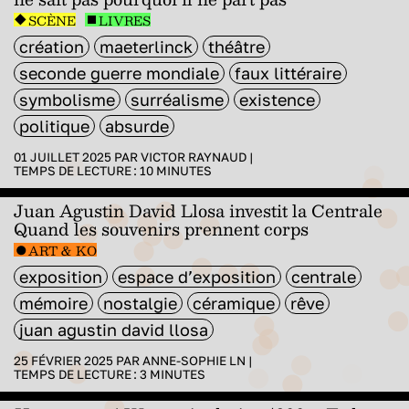
SCÈNE
LIVRES
création
maeterlinck
théâtre
seconde guerre mondiale
faux littéraire
symbolisme
surréalisme
existence
politique
absurde
01 JUILLET 2025 PAR
VICTOR RAYNAUD
|
TEMPS DE LECTURE :
10
MINUTES
Juan Agustin David Llosa investit la Centrale
Quand les souvenirs prennent corps
ART & KO
exposition
espace d’exposition
centrale
mémoire
nostalgie
céramique
rêve
juan agustin david llosa
25 FÉVRIER 2025 PAR
ANNE-SOPHIE LN
|
TEMPS DE LECTURE :
3
MINUTES