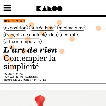
ART & KO
exposition
surréalisme
minimalsime
françois de coninck
rien
centrale
art contemporain
L’art de rien
Contempler la
simplicité
05 MARS 2024
PAR
VALENTIN FRANÇOIS
TEMPS DE LECTURE :
4
MINUTES