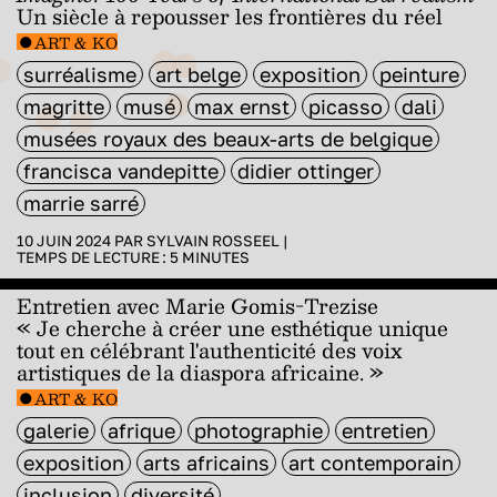
Un siècle à repousser les frontières du réel
ART & KO
surréalisme
art belge
exposition
peinture
magritte
musé
max ernst
picasso
dali
musées royaux des beaux-arts de belgique
francisca vandepitte
didier ottinger
marrie sarré
10 JUIN 2024 PAR
SYLVAIN ROSSEEL
|
TEMPS DE LECTURE :
5
MINUTES
Entretien avec Marie Gomis-Trezise
« Je cherche à créer une esthétique unique
tout en célébrant l'authenticité des voix
artistiques de la diaspora africaine. »
ART & KO
galerie
afrique
photographie
entretien
exposition
arts africains
art contemporain
inclusion
diversité