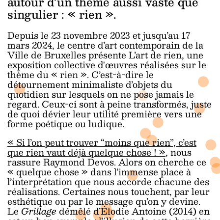
autour d’un thème aussi vaste que
singulier : « rien ».
Depuis le 23 novembre 2023 et jusqu’au 17
mars 2024, le centre d’art contemporain de la
Ville de Bruxelles présente L’art de rien, une
exposition collective d'œuvres réalisées sur le
thème du « rien ». C’est-à-dire le
détournement minimaliste d’objets du
quotidien sur lesquels on ne pose jamais le
regard. Ceux-ci sont à peine transformés, juste
de quoi dévier leur utilité première vers une
forme poétique ou ludique.
« Si l’on peut trouver “moins que rien”, c’est
que rien vaut déjà quelque chose ! »
, nous
rassure Raymond Devos. Alors on cherche ce
« quelque chose » dans l’immense place à
l’interprétation que nous accorde chacune des
réalisations. Certaines nous touchent, par leur
esthétique ou par le message qu’on y devine.
Le
Grillage
démêlé d’Élodie Antoine (2014) en