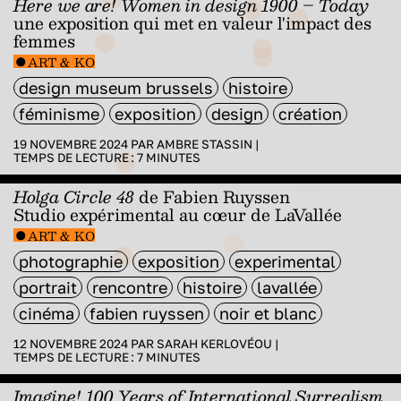
Here we are! Women in design 1900 – Today
une exposition qui met en valeur l'impact des
femmes
ART & KO
design museum brussels
histoire
féminisme
exposition
design
création
19 NOVEMBRE 2024 PAR
AMBRE STASSIN
|
TEMPS DE LECTURE :
7
MINUTES
Holga Circle 48
de Fabien Ruyssen
Studio expérimental au cœur de LaVallée
ART & KO
photographie
exposition
experimental
portrait
rencontre
histoire
lavallée
cinéma
fabien ruyssen
noir et blanc
12 NOVEMBRE 2024 PAR
SARAH KERLOVÉOU
|
TEMPS DE LECTURE :
7
MINUTES
Imagine! 100 Years of International Surrealism