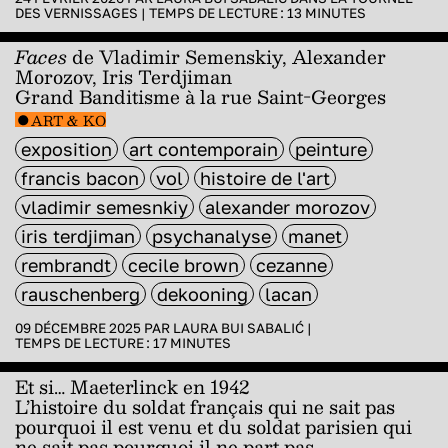
DES VERNISSAGES
|
TEMPS DE LECTURE :
13
MINUTES
Faces
de Vladimir Semenskiy, Alexander
Morozov, Iris Terdjiman
Grand Banditisme à la rue Saint-Georges
ART & KO
exposition
art contemporain
peinture
francis bacon
vol
histoire de l'art
vladimir semesnkiy
alexander morozov
iris terdjiman
psychanalyse
manet
rembrandt
cecile brown
cezanne
rauschenberg
dekooning
lacan
09 DÉCEMBRE 2025 PAR
LAURA BUI SABALIĆ
|
TEMPS DE LECTURE :
17
MINUTES
Et si… Maeterlinck en 1942
L’histoire du soldat français qui ne sait pas
pourquoi il est venu et du soldat parisien qui
ne sait pas pourquoi il ne part pas