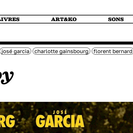
LIVRES
ART&KO
SONS
josé garcia
charlotte gainsbourg
florent bernard
oy