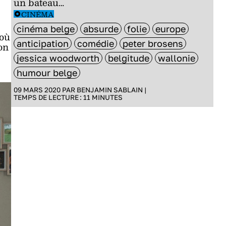
un bateau…
CINÉMA
cinéma belge
absurde
folie
europe
 où
anticipation
comédie
peter brosens
on
jessica woodworth
belgitude
wallonie
humour belge
09 MARS 2020 PAR
BENJAMIN SABLAIN
|
TEMPS DE LECTURE :
11
MINUTES