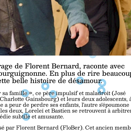
rage de Florent Bernard, raconte avec
bourguignonne. En plus de rire beaucou
ette belle histoire de désamour.
sa famille », ce père impulsif et maladroit (José
Charlotte Gainsbourg) et leurs deux adolescents, 
ne a peur de perdre ses enfants, l’autre s'époumone
 les deux, Loreleï et Bastien se retrouvent à arbitre
édie subtile et amusante.
alisé par Florent Bernard (FloBer). Cet ancien mem