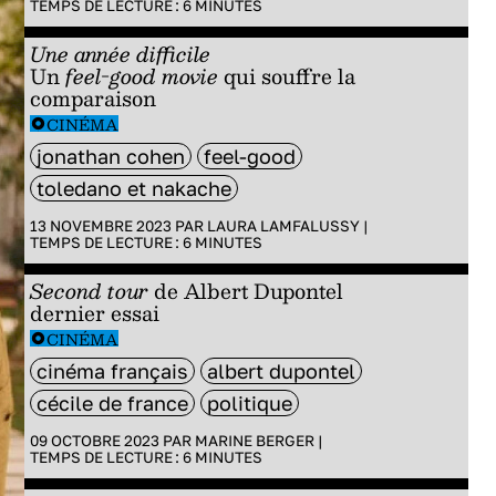
TEMPS DE LECTURE :
6
MINUTES
Une année difficile
Un
feel-good movie
qui souffre la
comparaison
CINÉMA
jonathan cohen
feel-good
toledano et nakache
13 NOVEMBRE 2023 PAR
LAURA LAMFALUSSY
|
TEMPS DE LECTURE :
6
MINUTES
Second tour
de Albert Dupontel
dernier essai
CINÉMA
cinéma français
albert dupontel
cécile de france
politique
09 OCTOBRE 2023 PAR
MARINE BERGER
|
TEMPS DE LECTURE :
6
MINUTES