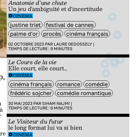
Anatomie d'une chute
Un jeu d'ambiguïté et d'incertitude
CINÉMA
justine triet
festival de cannes
palme d'or
procès
cinéma français
02 OCTOBRE 2023 PAR
LAURE DEGOSSELY
|
TEMPS DE LECTURE :
9
MINUTES
Le Cours de la vie
Elle court, elle court…
p,
CINÉMA
cinéma français
romance
comédie
frédéric sojcher
comédie romantique
à
30 MAI 2023 PAR
SIHAM NAJMI
|
 à
TEMPS DE LECTURE :
6
MINUTES
r
Le Visiteur du futur
le long format lui va si bien
bre
CINÉMA