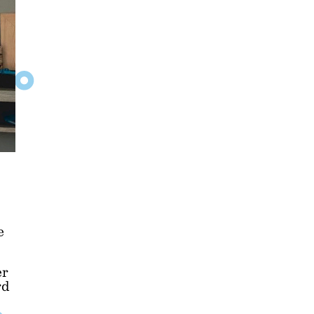
e
er
rd