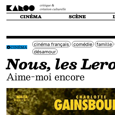
critique &
création culturelle
CINÉMA
SCÈNE
cinéma français
comédie
famille
CINÉMA
désamour
Nous, les Ler
Aime-moi encore