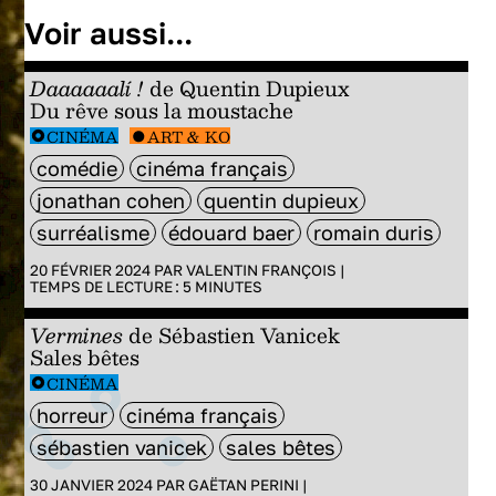
Voir aussi...
Daaaaaalí !
de Quentin Dupieux
Du rêve sous la moustache
CINÉMA
ART & KO
comédie
cinéma français
jonathan cohen
quentin dupieux
surréalisme
édouard baer
romain duris
20 FÉVRIER 2024 PAR
VALENTIN FRANÇOIS
|
TEMPS DE LECTURE :
5
MINUTES
Vermines
de Sébastien Vanicek
Sales bêtes
CINÉMA
horreur
cinéma français
sébastien vanicek
sales bêtes
30 JANVIER 2024 PAR
GAËTAN PERINI
|