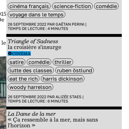
cinéma français
science-fiction
comédie
015
voyage dans le temps
De
e
26 SEPTEMBRE 2022 PAR
GAËTAN PERINI
|
TEMPS DE LECTURE :
4
MINUTES
Triangle of Sadness
 le
la croisière s’insurge
CINÉMA
satire
comédie
thriller
lutte des classes
ruben östlund
eat the rich
harris dickinson
woody harrelson
26 SEPTEMBRE 2022 PAR
ALIZÉE STAES
|
TEMPS DE LECTURE :
6
MINUTES
La Dame de la mer
« Ça ressemble à la mer, mais sans
l’horizon »