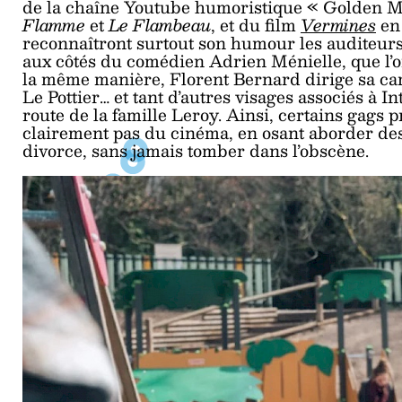
de la chaîne Youtube humoristique « Golden Mou
Flamme
et
Le Flambeau
, et du film
Vermines
en 
reconnaîtront surtout son humour les auditeurs
aux côtés du comédien Adrien Ménielle, que l’on
la même manière, Florent Bernard dirige sa cam
Le Pottier… et tant d’autres visages associés à I
route de la famille Leroy. Ainsi, certains gag
clairement pas du cinéma, en osant aborder des s
divorce, sans jamais tomber dans l’obscène.