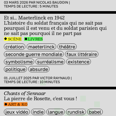
03 MARS 2026 PAR
NICOLAS BAUDOIN
|
TEMPS DE LECTURE :
5
MINUTES
Et si… Maeterlinck en 1942
L’histoire du soldat français qui ne sait pas
pourquoi il est venu et du soldat parisien qui
ne sait pas pourquoi il ne part pas
SCÈNE
LIVRES
création
maeterlinck
théâtre
seconde guerre mondiale
faux littéraire
symbolisme
surréalisme
existence
politique
absurde
01 JUILLET 2025 PAR
VICTOR RAYNAUD
|
TEMPS DE LECTURE :
10
MINUTES
Chants of Sennaar
La pierre de Rosette, c'est vous !
ART & KO
jeux vidéo
indie
langue
rundisk
babel