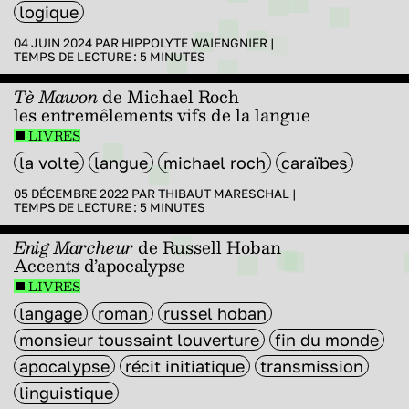
logique
04 JUIN 2024 PAR
HIPPOLYTE WAIENGNIER
|
TEMPS DE LECTURE :
5
MINUTES
Tè Mawon
de Michael Roch
les entremêlements vifs de la langue
LIVRES
la volte
langue
michael roch
caraïbes
05 DÉCEMBRE 2022 PAR
THIBAUT MARESCHAL
|
TEMPS DE LECTURE :
5
MINUTES
Enig Marcheur
de Russell Hoban
Accents d’apocalypse
LIVRES
langage
roman
russel hoban
monsieur toussaint louverture
fin du monde
apocalypse
récit initiatique
transmission
linguistique