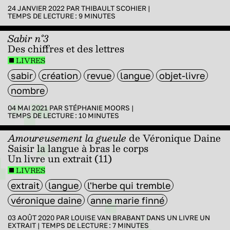
24 JANVIER 2022 PAR
THIBAULT SCOHIER
|
TEMPS DE LECTURE :
9
MINUTES
Sabir n°3
Des chiffres et des lettres
LIVRES
sabir
création
revue
langue
objet-livre
nombre
04 MAI 2021 PAR
STÉPHANIE MOORS
|
TEMPS DE LECTURE :
10
MINUTES
Amoureusement la gueule
de Véronique Daine
Saisir la langue à bras le corps
Un livre un extrait (11)
LIVRES
extrait
langue
l'herbe qui tremble
véronique daine
anne marie finné
03 AOÛT 2020 PAR
LOUISE VAN BRABANT
DANS
UN LIVRE UN
EXTRAIT
|
TEMPS DE LECTURE :
7
MINUTES