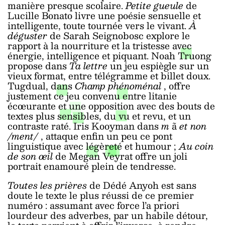
manière presque scolaire.
Petite gueule
de
Lucille Bonato livre une poésie sensuelle et
intelligente, toute tournée vers le vivant.
À
déguster
de Sarah Seignobosc explore le
rapport à la nourriture et la tristesse avec
énergie, intelligence et piquant. Noah Truong
propose dans
Ta lettre
un jeu espiègle sur un
vieux format, entre télégramme et billet doux.
Tugdual, dans
Champ phénoménal
, offre
justement ce jeu convenu entre litanie
écœurante et une opposition avec des bouts de
textes plus sensibles, du vu et revu, et un
contraste raté. Iris Kooyman dans
m
ã
et non
/ment/
, attaque enfin un peu ce pont
linguistique avec légèreté et humour ;
Au coin
de son œil
de Megan Veyrat offre un joli
portrait enamouré plein de tendresse.
Toutes les prières
de Dédé Anyoh est sans
doute le texte le plus réussi de ce premier
numéro : assumant avec force l’a priori
lourdeur des adverbes, par un habile détour,