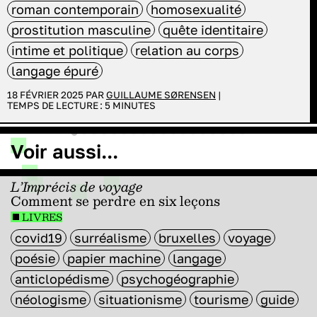
roman contemporain
homosexualité
prostitution masculine
quête identitaire
intime et politique
relation au corps
langage épuré
18 FÉVRIER 2025 PAR
GUILLAUME SØRENSEN
|
TEMPS DE LECTURE :
5
MINUTES
Voir aussi...
L’Imprécis de voyage
Comment se perdre en six leçons
LIVRES
covid19
surréalisme
bruxelles
voyage
poésie
papier machine
langage
anticlopédisme
psychogéographie
néologisme
situationisme
tourisme
guide