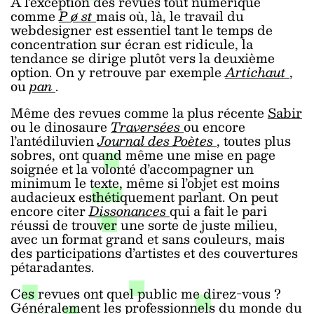
À l’exception des revues tout numérique
comme
P
ø
st
mais où, là, le travail du
webdesigner est essentiel tant le temps de
concentration sur écran est ridicule, la
tendance se dirige plutôt vers la deuxième
option. On y retrouve par exemple
Artichaut
,
ou
pan
.
Même des revues comme la plus récente
Sabir
ou le dinosaure
Traversées
ou encore
l’antédiluvien
Journal des Poètes
, toutes plus
sobres, ont quand même une mise en page
soignée et la volonté d’accompagner un
minimum le texte, même si l’objet est moins
audacieux esthétiquement parlant. On peut
encore citer
Dissonances
qui a fait le pari
réussi de trouver une sorte de juste milieu,
avec un format grand et sans couleurs, mais
des participations d’artistes et des couvertures
pétaradantes.
Ces revues ont quel public me direz-vous ?
Généralement les professionnels du monde du