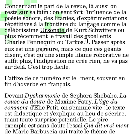
Concernant le pari de la revue, là aussi on
reste sur sa faim : on sent fort l’influence de la
poésie sonore, des litanies, d’expérimentations
répétitives à la frontière du langage comme la
célébrissime
Ursonate
de Kurt Schwitters ou
plus récemment le travail des excellents
Charles Pennequin ou Tarkos
.
Passer après
1
eux est une gageure, mais ce que ces géants
disent, c’est qu’une simple litanie roborative ne
suffit plus, l’indigestion ne crée rien, ne va pas
au-delà. C’est trop facile.
L’affixe de ce numéro est le -ment, souvent en
fin d’adverbe en français.
Devant
Dysharmonie
de Sephora Shebabo,
La
cause du doute
de Maxime Patry,
L’âge du
comment
d’Elie Petit, on s’ennuie vite : le texte
est didactique et s’explique au lieu de s’écrire,
tuant toute surprise potentielle. Le pire
exemple est sans doute l’essai
Qui dit vrai ment
de Marie Barbuscia qui traite le thème de