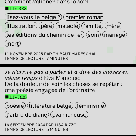
Comment s’aliéner dans le soin
LIVRES
lisez-vous le belge ?
premier roman
illustration
père
maladie
famille
mère
les éditions du chemin de fer
soin
mariage
mort
11 NOVEMBRE 2025 PAR
THIBAUT MARESCHAL
|
TEMPS DE LECTURE :
7
MINUTES
Je n’arrive pas à parler et à dire des choses en
même temps
d'Eva Mancuso
De la douleur de voir les choses se répéter :
une poésie engagée de l’ordinaire
LIVRES
poésie
littérature belge
féminisme
l’arbre de diane
eva mancuso
16 SEPTEMBRE 2024 PAR
LISA RIZZO
|
TEMPS DE LECTURE :
5
MINUTES