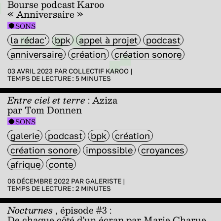
Bourse podcast Karoo
« Anniversaire »
SONS
la rédac'
bpk
appel à projet
podcast
anniversaire
création
création sonore
03 AVRIL 2023 PAR
COLLECTIF KAROO
|
TEMPS DE LECTURE :
5
MINUTES
Entre ciel et terre
: Aziza
par Tom Donnen
SONS
galerie
podcast
bpk
création
création sonore
impossible
croyances
afrique
conte
06 DÉCEMBRE 2022 PAR
GALERISTE
|
TEMPS DE LECTURE :
2
MINUTES
Nocturnes
, épisode #3 :
De chaque côté d’un écran par Marie Charue