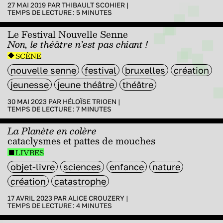
27 MAI 2019 PAR
THIBAULT SCOHIER
|
TEMPS DE LECTURE :
5
MINUTES
Le Festival Nouvelle Senne
Non, le théâtre n’est pas chiant !
SCÈNE
nouvelle senne
festival
bruxelles
création
jeunesse
jeune théâtre
théâtre
30 MAI 2023 PAR
HÉLOÏSE TRIOEN
|
TEMPS DE LECTURE :
7
MINUTES
La Planète en colère
cataclysmes et pattes de mouches
LIVRES
objet-livre
sciences
enfance
nature
création
catastrophe
17 AVRIL 2023 PAR
ALICE CROUZERY
|
TEMPS DE LECTURE :
4
MINUTES