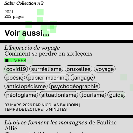
Sabir Collection n°3
2021
202 pages
Voir aussi...
L’Imprécis de voyage
Comment se perdre en six leçons
LIVRES
covid19
surréalisme
bruxelles
voyage
poésie
papier machine
langage
anticlopédisme
psychogéographie
néologisme
situationisme
tourisme
guide
03 MARS 2026 PAR
NICOLAS BAUDOIN
|
TEMPS DE LECTURE :
5
MINUTES
Là où se forment les montagnes
de Pauline
Allié