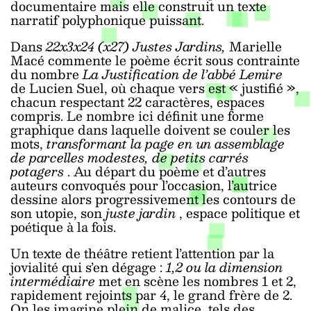
documentaire mais elle construit un texte
narratif polyphonique puissant.
Dans
22x3x24 (x27) Justes Jardins,
Marielle
Macé commente le poème écrit sous contrainte
du nombre
La Justification de l’abbé Lemire
de Lucien Suel, où chaque vers est « justifié »,
chacun respectant 22 caractères, espaces
compris. Le nombre ici définit une forme
graphique dans laquelle doivent se couler les
mots,
transformant la page en un assemblage
de parcelles modestes, de petits carrés
potagers
. Au départ du poème et d’autres
auteurs convoqués pour l’occasion, l’autrice
dessine alors progressivement les contours de
son utopie, son
juste jardin
, espace politique et
poétique à la fois.
Un texte de théâtre retient l’attention par la
jovialité qui s’en dégage :
1,2 ou la dimension
intermédiaire
met en scène les nombres 1 et 2,
rapidement rejoints par 4, le grand frère de 2.
On les imagine plein de malice, tels des