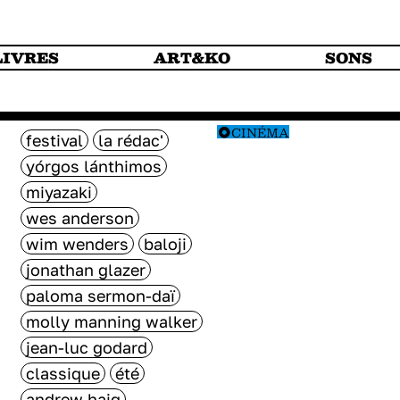
LIVRES
ART&KO
SONS
CINÉMA
festival
la rédac'
yórgos lánthimos
miyazaki
wes anderson
wim wenders
baloji
jonathan glazer
paloma sermon-daï
molly manning walker
jean-luc godard
classique
été
andrew haig