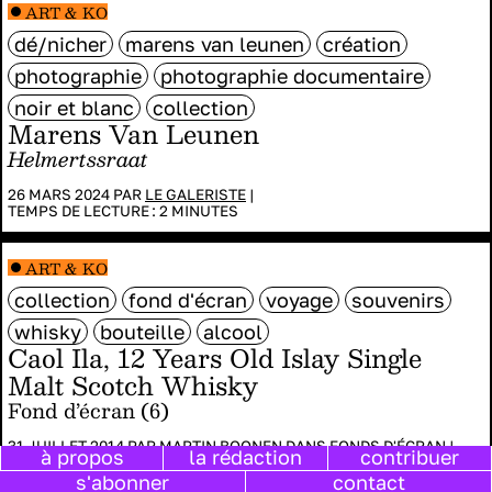
ART & KO
dé/nicher
marens van leunen
création
photographie
photographie documentaire
noir et blanc
collection
Marens Van Leunen
Helmertssraat
26 MARS 2024 PAR
LE GALERISTE
|
TEMPS DE LECTURE :
2
MINUTES
ART & KO
collection
fond d'écran
voyage
souvenirs
whisky
bouteille
alcool
Caol Ila, 12 Years Old Islay Single
Malt Scotch Whisky
Fond d’écran (6)
31 JUILLET 2014 PAR
MARTIN BOONEN
DANS
FONDS D'ÉCRAN
|
à propos
la rédaction
contribuer
TEMPS DE LECTURE :
3
MINUTES
s'abonner
contact