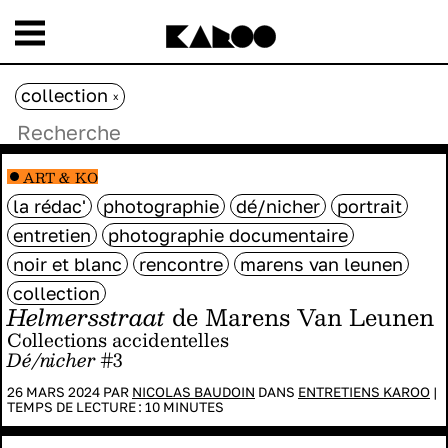
collection
x
ART & KO
la rédac'
photographie
dé/nicher
portrait
entretien
photographie documentaire
noir et blanc
rencontre
marens van leunen
collection
Helmersstraat
de Marens Van Leunen
Collections accidentelles
Dé/nicher
#3
26 MARS 2024 PAR
NICOLAS BAUDOIN
DANS
ENTRETIENS KAROO
|
TEMPS DE LECTURE :
10
MINUTES