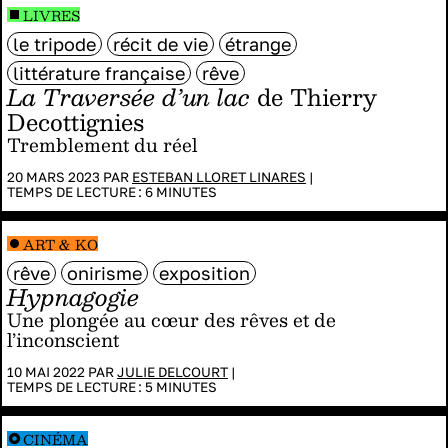
LIVRES
le tripode
récit de vie
étrange
littérature française
rêve
La Traversée d’un lac
de Thierry
Decottignies
Tremblement du réel
20 MARS 2023 PAR
ESTEBAN LLORET LINARES
|
TEMPS DE LECTURE :
6
MINUTES
ART & KO
rêve
onirisme
exposition
Hypnagogie
Une plongée au cœur des rêves et de
l’inconscient
10 MAI 2022 PAR
JULIE DELCOURT
|
TEMPS DE LECTURE :
5
MINUTES
CINÉMA