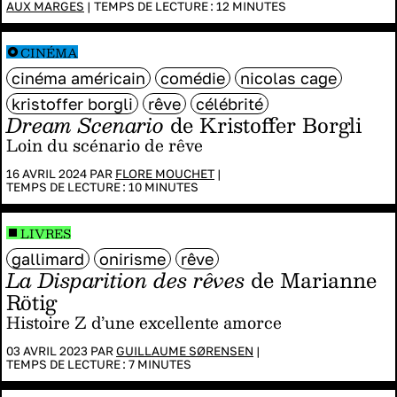
AUX MARGES
|
TEMPS DE LECTURE :
12
MINUTES
CINÉMA
cinéma américain
comédie
nicolas cage
kristoffer borgli
rêve
célébrité
Dream Scenario
de Kristoffer Borgli
Loin du scénario de rêve
16 AVRIL 2024 PAR
FLORE MOUCHET
|
TEMPS DE LECTURE :
10
MINUTES
LIVRES
gallimard
onirisme
rêve
La Disparition des rêves
de Marianne
Rötig
Histoire Z d’une excellente amorce
03 AVRIL 2023 PAR
GUILLAUME SØRENSEN
|
TEMPS DE LECTURE :
7
MINUTES