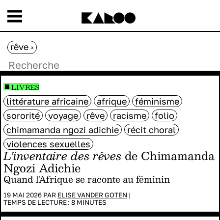
rêve
x
LIVRES
littérature africaine
afrique
féminisme
sororité
voyage
rêve
racisme
folio
chimamanda ngozi adichie
récit choral
violences sexuelles
L'inventaire des rêves
de Chimamanda
Ngozi Adichie
Quand l'Afrique se raconte au féminin
19 MAI 2026 PAR
ELISE VANDER GOTEN
|
TEMPS DE LECTURE :
8
MINUTES