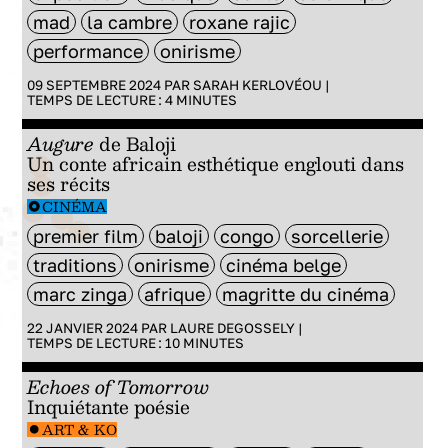
mad
la cambre
roxane rajic
performance
onirisme
09 SEPTEMBRE 2024 PAR
SARAH KERLOVÉOU
|
TEMPS DE LECTURE :
4
MINUTES
Augure
de Baloji
Un conte africain esthétique englouti dans
ses récits
CINÉMA
premier film
baloji
congo
sorcellerie
traditions
onirisme
cinéma belge
marc zinga
afrique
magritte du cinéma
22 JANVIER 2024 PAR
LAURE DEGOSSELY
|
TEMPS DE LECTURE :
10
MINUTES
Echoes of Tomorrow
Inquiétante poésie
ART & KO