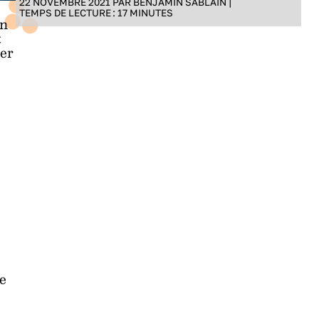
22 NOVEMBRE 2021 PAR
BENJAMIN SABLAIN
|
TEMPS DE LECTURE :
17
MINUTES
on
t
ser
de