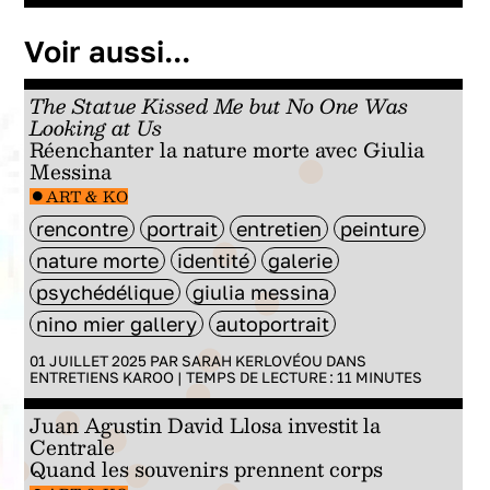
Voir aussi...
The Statue Kissed Me but No One Was
Looking at Us
Réenchanter la nature morte avec Giulia
Messina
ART & KO
rencontre
portrait
entretien
peinture
nature morte
identité
galerie
psychédélique
giulia messina
nino mier gallery
autoportrait
01 JUILLET 2025 PAR
SARAH KERLOVÉOU
DANS
ENTRETIENS KAROO
|
TEMPS DE LECTURE :
11
MINUTES
Juan Agustin David Llosa investit la
Centrale
Quand les souvenirs prennent corps