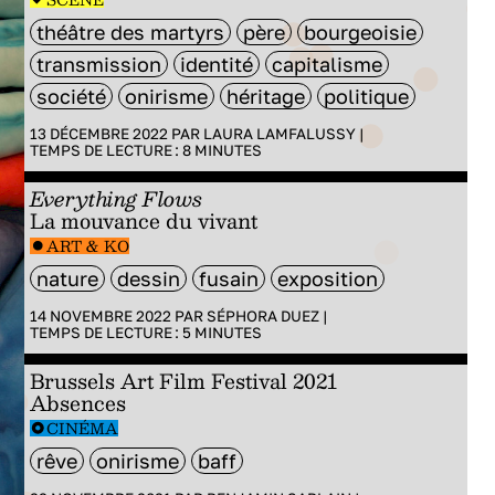
théâtre des martyrs
père
bourgeoisie
transmission
identité
capitalisme
société
onirisme
héritage
politique
13 DÉCEMBRE 2022 PAR
LAURA LAMFALUSSY
|
TEMPS DE LECTURE :
8
MINUTES
Everything Flows
La mouvance du vivant
ART & KO
nature
dessin
fusain
exposition
14 NOVEMBRE 2022 PAR
SÉPHORA DUEZ
|
TEMPS DE LECTURE :
5
MINUTES
Brussels Art Film Festival 2021
Absences
CINÉMA
rêve
onirisme
baff