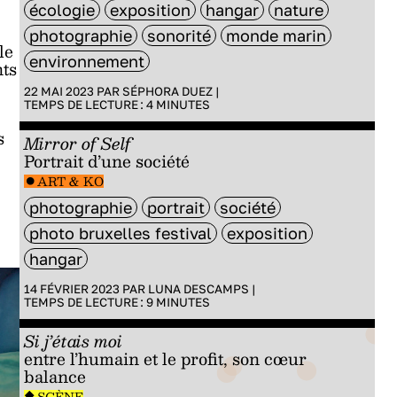
écologie
exposition
hangar
nature
photographie
sonorité
monde marin
le
environnement
nts
22 MAI 2023 PAR
SÉPHORA DUEZ
|
TEMPS DE LECTURE :
4
MINUTES
s
Mirror of Self
Portrait d’une société
ART & KO
photographie
portrait
société
photo bruxelles festival
exposition
hangar
14 FÉVRIER 2023 PAR
LUNA DESCAMPS
|
TEMPS DE LECTURE :
9
MINUTES
Si j’étais moi
entre l’humain et le profit, son cœur
balance
SCÈNE