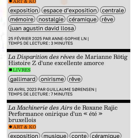
ART & KO
exposition
espace d’exposition
centrale
mémoire
nostalgie
céramique
rêve
juan agustin david llosa
25 FÉVRIER 2025 PAR
ANNE-SOPHIE LN
|
TEMPS DE LECTURE :
3
MINUTES
La Disparition des rêves
de Marianne Rötig
Histoire Z d’une excellente amorce
LIVRES
gallimard
onirisme
rêve
03 AVRIL 2023 PAR
GUILLAUME SØRENSEN
|
TEMPS DE LECTURE :
7
MINUTES
La Machinerie des Airs
de Roxane Rajic
Performance onirique d’un « été »
bruxellois
ART & KO
exposition
musique
conte
céramique