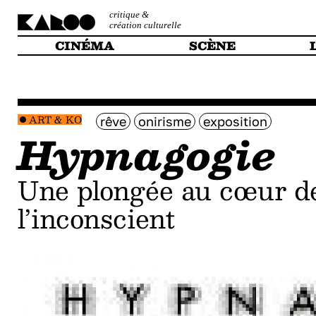
critique &
création culturelle
CINÉMA
SCÈNE
ART & KO
rêve
onirisme
exposition
Hypnagogie
Une plongée au cœur des rêves et de
l’inconscient