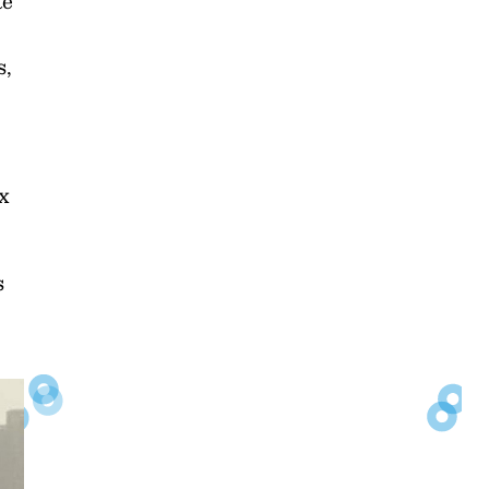
té
s,
x
s