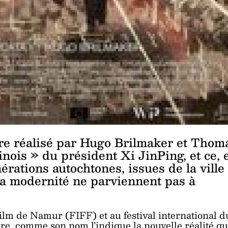
re réalisé par Hugo Brilmaker et Thom
inois » du président Xi JinPing, et ce, 
rations autochtones, issues de la ville
 la modernité ne parviennent pas à
lm de Namur (FIFF) et au festival international d
re, comme son nom l’indique la nouvelle réalité qu