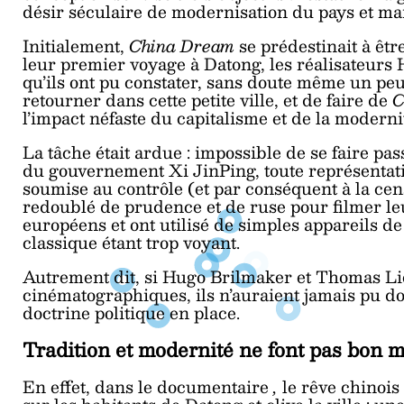
désir séculaire de modernisation du pays et main
Initialement,
China Dream
se prédestinait à êt
leur premier voyage à Datong, les réalisateurs
qu’ils ont pu constater, sans doute même un peu
retourner dans cette petite ville, et de faire de
C
l’impact néfaste du capitalisme et de la moderni
La tâche était ardue : impossible de se faire pa
du gouvernement Xi JinPing, toute représentat
soumise au contrôle (et par conséquent à la cen
redoublé de prudence et de ruse pour filmer leur
européens et ont utilisé de simples appareils de
classique étant trop voyant.
Autrement dit, si Hugo Brilmaker et Thomas Lic
cinématographiques, ils n’auraient jamais pu 
doctrine politique en place.
Tradition et modernité ne font pas bon 
En effet, dans le documentaire
,
le rêve chinoi