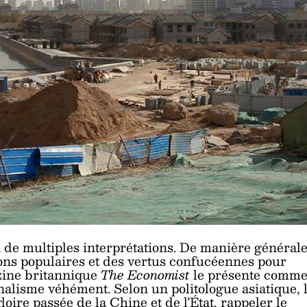
 à de multiples interprétations. De manière générale
ions populaires et des vertus confucéennes pour
zine britannique
The Economist
le présente comm
lisme véhément. Selon un politologue asiatique, 
gloire passée de la Chine et de l’État, rappeler le