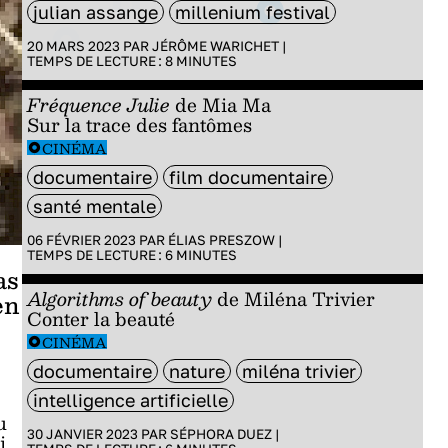
julian assange
millenium festival
20 MARS 2023 PAR
JÉRÔME WARICHET
|
TEMPS DE LECTURE :
8
MINUTES
Fréquence Julie
de Mia Ma
Sur la trace des fantômes
CINÉMA
documentaire
film documentaire
santé mentale
06 FÉVRIER 2023 PAR
ÉLIAS PRESZOW
|
TEMPS DE LECTURE :
6
MINUTES
as
Algorithms of beauty
de Miléna Trivier
en
Conter la beauté
CINÉMA
documentaire
nature
miléna trivier
intelligence artificielle
u
30 JANVIER 2023 PAR
SÉPHORA DUEZ
|
i