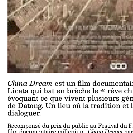
China Dream
est un film documentai
Licata qui bat en brèche le « rêve ch
évoquant ce que vivent plusieurs géné
de Datong. Un lieu où la tradition et
dialoguer.
Récompensé du prix du public au Festival du Fi
film documentaire millenium,
China Dream
nar