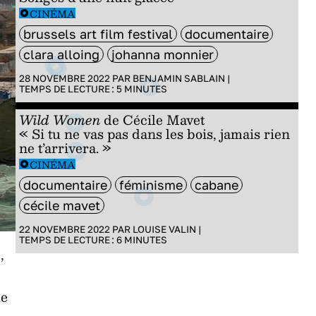
CINÉMA
brussels art film festival
documentaire
clara alloing
johanna monnier
28 NOVEMBRE 2022 PAR
BENJAMIN SABLAIN
|
TEMPS DE LECTURE :
5
MINUTES
Wild Women
de Cécile Mavet
« Si tu ne vas pas dans les bois, jamais rien
ne t’arrivera. »
CINÉMA
documentaire
féminisme
cabane
cécile mavet
22 NOVEMBRE 2022 PAR
LOUISE VALIN
|
TEMPS DE LECTURE :
6
MINUTES
,
e
le