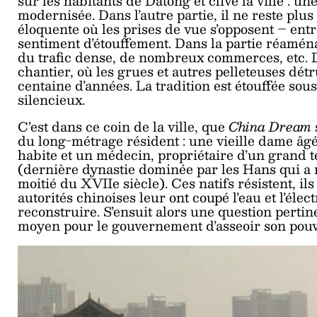
sur les habitants de Datong et clive la ville : une
modernisée. Dans l’autre partie, il ne reste plus 
éloquente où les prises de vue s’opposent – en
sentiment d’étouffement. Dans la partie réamén
du trafic dense, de nombreux commerces, etc. De 
chantier, où les grues et autres pelleteuses détr
centaine d’années. La tradition est étouffée sous 
silencieux.
C’est dans ce coin de la ville, que
China Dream
du long-métrage résident : une vieille dame âgé
habite et un médecin, propriétaire d’un grand t
(dernière dynastie dominée par les Hans qui a 
moitié du XVIIe siècle). Ces natifs résistent, ils
autorités chinoises leur ont coupé l’eau et l’élec
reconstruire. S’ensuit alors une question pertine
moyen pour le gouvernement d’asseoir son pouvo