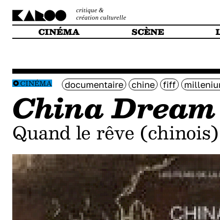
critique &
création culturelle
CINÉMA
SCÈNE
CINÉMA
documentaire
chine
fiff
milleniu
China Dream
Quand le rêve (chinois)