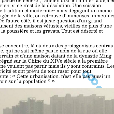
 partie de celle-ci, l’ancien district minier, a déjà é
rien, si ce n’est de la désolation. Une scission
tre tradition et modernité- mais dégagent un même
agée de la ville, on retrouve d’immenses immeuble
l’autre côté, il est juste question d’un grand
uisent des maisons vétustes, vieilles de plus d’une
la poussière et les gravats. Tout est déserté et
se concentre, là où deux des protagonistes centrau
e, qui ne sait même pas le nom de la rue où elle
errain et d’une maison datant de la dynastie Ming
régné sur la Chine du XIVe siècle à la première
 ne veulent pas partir mais ils y sont contraints. Le
tricité et ont prévu de tout raser pour tout
nte : « Cette urbanisation, n’est-elle pas aussi un
ir sur la population ? »