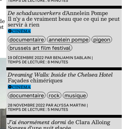
TEMPS DE LECTURE :
6
MINUTES
De schaduwwerkers
d’Annelein Pompe
Il n’y a de vraiment beau que ce qui ne peut
de
servir à rien
st
CINÉMA
documentaire
annelein pompe
pigeon
brussels art film festival
19 DÉCEMBRE 2022 PAR
BENJAMIN SABLAIN
|
TEMPS DE LECTURE :
8
MINUTES
Dreaming Walls: Inside the Chelsea Hotel
Façades chimériques
CINÉMA
documentaire
rock
musique
28 NOVEMBRE 2022 PAR
ALYSSA MARTINI
|
TEMPS DE LECTURE :
5
MINUTES
J’ai énormément dormi
de Clara Alloing
Songes d’une nuit glacée