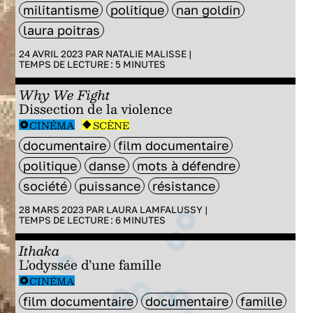
militantisme
politique
nan goldin
laura poitras
24 AVRIL 2023 PAR
NATALIE MALISSE
|
TEMPS DE LECTURE :
5
MINUTES
Why We Fight
Dissection de la violence
CINÉMA
SCÈNE
documentaire
film documentaire
politique
danse
mots à défendre
société
puissance
résistance
28 MARS 2023 PAR
LAURA LAMFALUSSY
|
TEMPS DE LECTURE :
6
MINUTES
Ithaka
L’odyssée d’une famille
CINÉMA
film documentaire
documentaire
famille