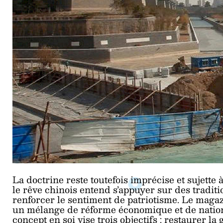
La doctrine reste toutefois imprécise et sujette
le rêve chinois entend s’appuyer sur des tradit
renforcer le sentiment de patriotisme. Le maga
un mélange de réforme économique et de nationa
concept en soi vise trois objectifs : restaurer la 