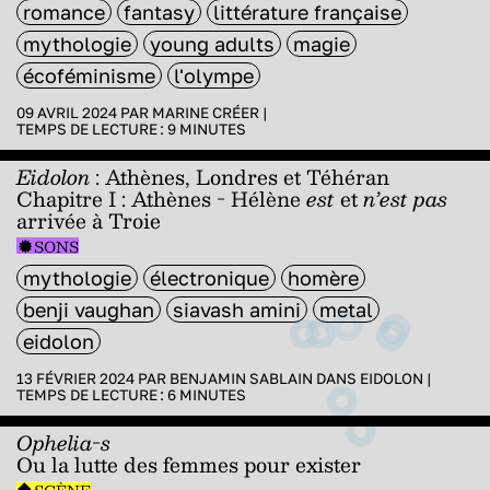
romance
fantasy
littérature française
mythologie
young adults
magie
écoféminisme
l'olympe
09 AVRIL 2024 PAR
MARINE CRÉER
|
TEMPS DE LECTURE :
9
MINUTES
Eidolon
: Athènes, Londres et Téhéran
Chapitre I : Athènes - Hélène
est
et
n’est pas
arrivée à Troie
SONS
mythologie
électronique
homère
benji vaughan
siavash amini
metal
eidolon
13 FÉVRIER 2024 PAR
BENJAMIN SABLAIN
DANS
EIDOLON
|
TEMPS DE LECTURE :
6
MINUTES
Ophelia-s
Ou la lutte des femmes pour exister