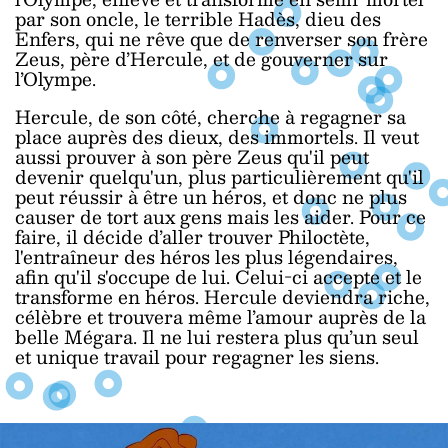
par son oncle, le terrible Hadès, dieu des
Enfers, qui ne rêve que de renverser son frère
Zeus, père d’Hercule, et de gouverner sur
l’Olympe.
Hercule, de son côté, cherche à regagner sa
place auprès des dieux, des immortels. Il veut
aussi prouver à son père Zeus qu'il peut
devenir quelqu'un, plus particulièrement qu'il
peut réussir à être un héros, et donc ne plus
causer de tort aux gens mais les aider. Pour ce
faire, il décide d’aller trouver Philoctète,
l'entraîneur des héros les plus légendaires,
afin qu'il s'occupe de lui. Celui-ci accepte et le
transforme en héros. Hercule deviendra riche,
célèbre et trouvera même l’amour auprès de la
belle Mégara. Il ne lui restera plus qu’un seul
et unique travail pour regagner les siens.