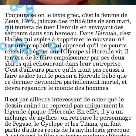
Toujours selon le texte grec, c’est la femme de
Zeus, Héra, jalouse des infidélités de son mari,
qui tentera de tuer Hercule en envoyant des
serpents dans son berceau. Dans
Hercule
, c’est
Hadès qui aspire à supprimer le nouveau-né
car une prophétie lui apprend qu’il ne pourra
réussir à régner sur l’Olympe si Hercule vit. Il
tentera de le faire empoisonner par ses deux
sbires qui échoueront dans leur entreprise.
C’est d’ailleurs parce qu’ils n’ont pas réussi à
faire avaler tout le poison à Hercule bébé que
ce dernier deviendra partiellement mortel, et
devra rejoindre le monde des hommes.
Il est par ailleurs intéressant de noter que le
dessin animé ne reprend pas uniquement la
légende épique d’Hercule. En effet, il y a un
mélange de mythes : on retrouve le personnage
de Pégase, le Cyclope et les Titans, qui font
partie d’autres récits de la mythologie grecque.
À cet égard le film s’autorise quelques libertés