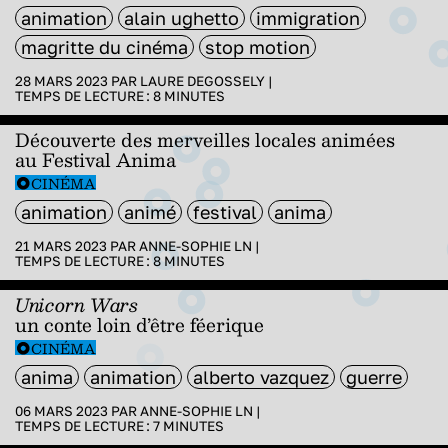
animation
alain ughetto
immigration
magritte du cinéma
stop motion
28 MARS 2023 PAR
LAURE DEGOSSELY
|
TEMPS DE LECTURE :
8
MINUTES
Découverte des merveilles locales animées
au Festival Anima
CINÉMA
animation
animé
festival
anima
21 MARS 2023 PAR
ANNE-SOPHIE LN
|
TEMPS DE LECTURE :
8
MINUTES
Unicorn Wars
un conte loin d’être féerique
CINÉMA
anima
animation
alberto vazquez
guerre
06 MARS 2023 PAR
ANNE-SOPHIE LN
|
TEMPS DE LECTURE :
7
MINUTES