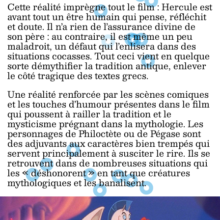
Cette réalité imprègne tout le film : Hercule est
avant tout un être humain qui pense, réfléchit
et doute. Il n’a rien de l’assurance divine de
son père : au contraire, il est même un peu
maladroit, un défaut qui l’enlisera dans des
situations cocasses. Tout ceci vient en quelque
sorte démythifier la tradition antique, enlever
le côté tragique des textes grecs.
Une réalité renforcée par les scènes comiques
et les touches d’humour présentes dans le film
qui poussent à railler la tradition et le
mysticisme prégnant dans la mythologie. Les
personnages de Philoctète ou de Pégase sont
des adjuvants aux caractères bien trempés qui
servent principalement à susciter le rire. Ils se
retrouvent dans de nombreuses situations qui
les « déshonorent » en tant que créatures
mythologiques et les banalisent.