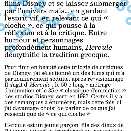
films Disney et se laisser submerger
par l’univers mais… en gardant
l’esprit vif, en relevant ce qui «
cloche », ce qui pousse à la
réflexion et à la critique. Entre
humour et personnages
profondément humains,
Hercule
démythifie la tradition grecque.
Pour finir en beauté cette trilogie de critiques
de Disney, j’ai sélectionné un des films qui m’a
particulièrement séduite, après re-visionnage.
Il s’agit d’
Hercule
, le 50
e
long
-
métrage
d'animation et le 35
e
« classique d'animation »
des studios Disney, sorti en 1997. Certes il y a
des remarques à énumérer, mais cette fois-ci
j’ai davantage choisi de parler de ce que j’ai
ressenti que de « ce qui cloche ».
Hercule est un jeune garçon, fils des dieux de
l'Olympe, enlevé et transformé en semi-mortel