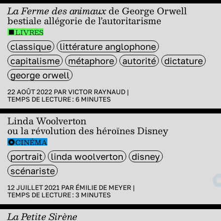
La Ferme des animaux
de George Orwell
bestiale allégorie de l’autoritarisme
LIVRES
classique
littérature anglophone
capitalisme
métaphore
autorité
dictature
george orwell
22 AOÛT 2022 PAR
VICTOR RAYNAUD
|
TEMPS DE LECTURE :
6
MINUTES
Linda Woolverton
ou la révolution des héroïnes Disney
CINÉMA
portrait
linda woolverton
disney
scénariste
12 JUILLET 2021 PAR
ÉMILIE DE MEYER
|
TEMPS DE LECTURE :
3
MINUTES
La Petite Sirène