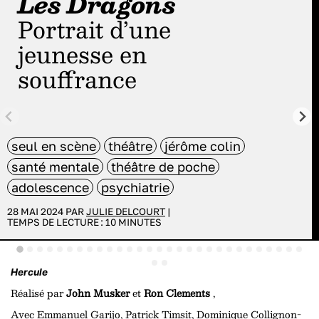
Les Dragons
Portrait d’une
jeunesse en
souffrance
seul en scène
théâtre
jérôme colin
santé mentale
théâtre de poche
adolescence
psychiatrie
28 MAI 2024 PAR
JULIE DELCOURT
|
TEMPS DE LECTURE :
10
MINUTES
Hercule
Réalisé par
John Musker
et
Ron Clements
,
Avec
Emmanuel Garijo, Patrick Timsit, Dominique Collignon-