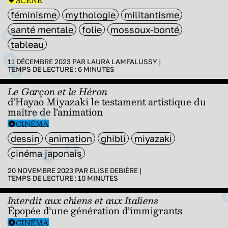
SCÈNE
féminisme
mythologie
militantisme
santé mentale
folie
mossoux-bonté
tableau
11 DÉCEMBRE 2023 PAR
LAURA LAMFALUSSY
|
TEMPS DE LECTURE :
6
MINUTES
Le Garçon et le Héron
d’Hayao Miyazaki le testament artistique du
maître de l’animation
CINÉMA
dessin
animation
ghibli
miyazaki
cinéma japonais
20 NOVEMBRE 2023 PAR
ELISE DEBIÈRE
|
TEMPS DE LECTURE :
10
MINUTES
Interdit aux chiens et aux Italiens
Épopée d’une génération d’immigrants
CINÉMA