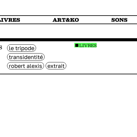
LIVRES
ART&KO
SONS
s
LIVRES
le tripode
transidentité
robert alexis
extrait