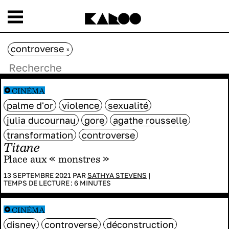
controverse
x
CINÉMA
palme d'or
violence
sexualité
julia ducournau
gore
agathe rousselle
transformation
controverse
Titane
Place aux « monstres »
13 SEPTEMBRE 2021 PAR
SATHYA STEVENS
|
TEMPS DE LECTURE :
6
MINUTES
CINÉMA
disney
controverse
déconstruction