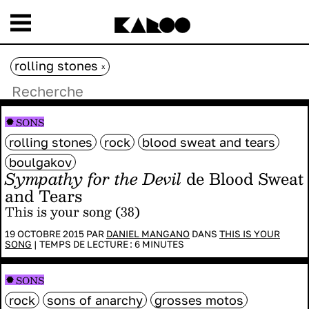
rolling stones
x
SONS
rolling stones
rock
blood sweat and tears
boulgakov
Sympathy for the Devil
de Blood Sweat
and Tears
This is your song (38)
19 OCTOBRE 2015 PAR
DANIEL MANGANO
DANS
THIS IS YOUR
SONG
|
TEMPS DE LECTURE :
6
MINUTES
SONS
rock
sons of anarchy
grosses motos