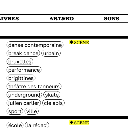
LIVRES
ART&KO
SONS
SCÈNE
danse contemporaine
break dance
urbain
bruxelles
performance
brigittines
théâtre des tanneurs
underground
skate
julien carlier
cie abis
sport
ville
SCÈNE
école
la rédac'