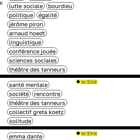
de
lutte sociale
bourdieu
politique
égalité
jérôme piron
arnaud hoedt
linguistique
conférence jouée
sciences sociales
théâtre des tanneurs
SCÈNE
santé mentale
société
rencontre
théâtre des tanneurs
collectif greta koetz
solitude
SCÈNE
emma dante