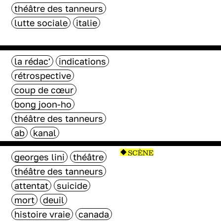
théâtre des tanneurs
lutte sociale
italie
la rédac'
indications
rétrospective
coup de cœur
bong joon-ho
théâtre des tanneurs
ab
kanal
SCÈNE
georges lini
théâtre
théâtre des tanneurs
attentat
suicide
mort
deuil
histoire vraie
canada