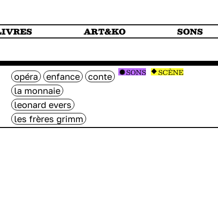
LIVRES
ART&KO
SONS
SONS
SCÈNE
opéra
enfance
conte
la monnaie
leonard evers
les frères grimm