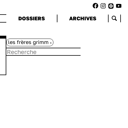
DOSSIERS
ARCHIVES
les frères grimm
x