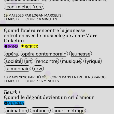
jean-michel frère
19 MAI 2026 PAR
LOGAN MARCELIS
|
TEMPS DE LECTURE :
6
MINUTES
Quand l'opéra rencontre la jeunesse
entretien avec le musicologue Jean-Marc
Onkelinx
SONS
SCÈNE
opéra
opéra contemporain
jeunesse
société
art
rencontre
musique
lyrique
la monnaie
orw
10 MARS 2026 PAR
HÉLOÏSE COPIN
DANS
ENTRETIENS KAROO
|
TEMPS DE LECTURE :
16
MINUTES
Beurk !
Quand le dégoût devient un cri d’amour
CINÉMA
animation
enfance
court métrage