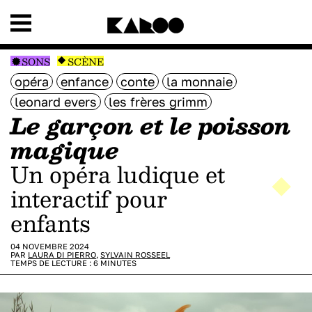
SONS
SCÈNE
opéra
enfance
conte
la monnaie
leonard evers
les frères grimm
Le garçon et le poisson
magique
Un opéra ludique et
interactif pour
enfants
04 NOVEMBRE 2024
PAR
LAURA DI PIERRO
,
SYLVAIN ROSSEEL
TEMPS DE LECTURE :
6
MINUTES