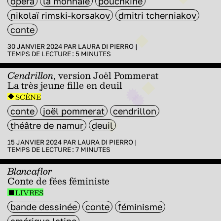
opéra
la monnaie
pouchkine
nikolaï rimski-korsakov
dmitri tcherniakov
conte
30 JANVIER 2024 PAR
LAURA DI PIERRO
|
TEMPS DE LECTURE :
5
MINUTES
Cendrillon
, version Joël Pommerat
La très jeune fille en deuil
SCÈNE
conte
joël pommerat
cendrillon
théâtre de namur
deuil
15 JANVIER 2024 PAR
LAURA DI PIERRO
|
TEMPS DE LECTURE :
7
MINUTES
Blancaflor
Conte de fées féministe
LIVRES
bande dessinée
conte
féminisme