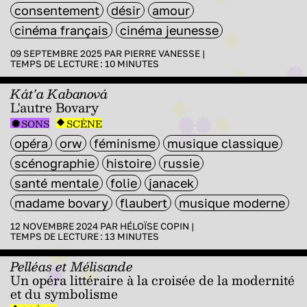
consentement
désir
amour
cinéma français
cinéma jeunesse
09 SEPTEMBRE 2025 PAR
PIERRE VANESSE
|
TEMPS DE LECTURE :
10
MINUTES
Kát'a Kabanová
L'autre Bovary
SONS
SCÈNE
opéra
orw
féminisme
musique classique
scénographie
histoire
russie
santé mentale
folie
janacek
madame bovary
flaubert
musique moderne
12 NOVEMBRE 2024 PAR
HÉLOÏSE COPIN
|
TEMPS DE LECTURE :
13
MINUTES
Pelléas et Mélisande
Un opéra littéraire à la croisée de la modernité
et du symbolisme