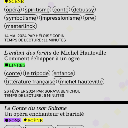
SCÈNE
opéra
spiritisme
conte
debussy
symbolisme
impressionisme
orw
maeterlinck
14 MAI 2024 PAR
HÉLOÏSE COPIN
|
TEMPS DE LECTURE :
11
MINUTES
L’enfant des forêts
de Michel Hauteville
Comment échapper à un ogre
LIVRES
conte
le tripode
enfance
littérature française
michel hauteville
26 FÉVRIER 2024 PAR
SORAYA BENICHOU
|
TEMPS DE LECTURE :
6
MINUTES
Le Conte du tsar Saltane
Un opéra enchanteur et bariolé
SONS
SCÈNE