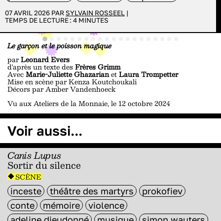
07 AVRIL 2026 PAR
SYLVAIN ROSSEEL
|
TEMPS DE LECTURE :
4
MINUTES
Le garçon et le poisson magique
par
Leonard Evers
d'après un texte des
Frères Grimm
Avec
Marie-Juliette Ghazarian
et
Laura Trompetter
Mise en scène par Kenza Koutchoukali
Décors par Amber Vandenhoeck
Vu aux Ateliers de la Monnaie, le 12 octobre 2024
Voir aussi...
Canis Lupus
Sortir du silence
SCÈNE
inceste
théâtre des martyrs
prokofiev
conte
mémoire
violence
adeline dieudonné
musique
simon wauters