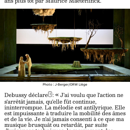
ans plus tôt par Maurice Maeterlinck.
Photo : J-Berger/ORW Liège
Debussy
déclare
: « J'ai voulu que l'action ne
1
s'arrêtât jamais, qu'elle fût continue,
ininterrompue. La mélodie est antilyrique. Elle
est impuissante à traduire la mobilité des âmes
et de la vie. Je n'ai jamais consenti à ce que ma
musique brusquât ou retardât, par suite