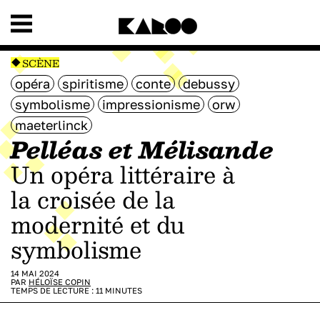
SCÈNE
opéra
spiritisme
conte
debussy
symbolisme
impressionisme
orw
maeterlinck
Pelléas et Mélisande
Un opéra littéraire à
la croisée de la
modernité et du
symbolisme
14 MAI 2024
PAR
HÉLOÏSE COPIN
TEMPS DE LECTURE :
11
MINUTES