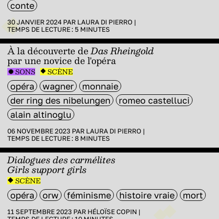
conte
30 JANVIER 2024 PAR
LAURA DI PIERRO
|
TEMPS DE LECTURE :
5
MINUTES
À la découverte de
Das Rheingold
par une novice de l'opéra
SONS
SCÈNE
opéra
wagner
monnaie
der ring des nibelungen
romeo castelluci
alain altinoglu
06 NOVEMBRE 2023 PAR
LAURA DI PIERRO
|
TEMPS DE LECTURE :
8
MINUTES
Dialogues des carmélites
Girls support girls
SCÈNE
opéra
orw
féminisme
histoire vraie
mort
11 SEPTEMBRE 2023 PAR
HÉLOÏSE COPIN
|
TEMPS DE LECTURE :
10
MINUTES