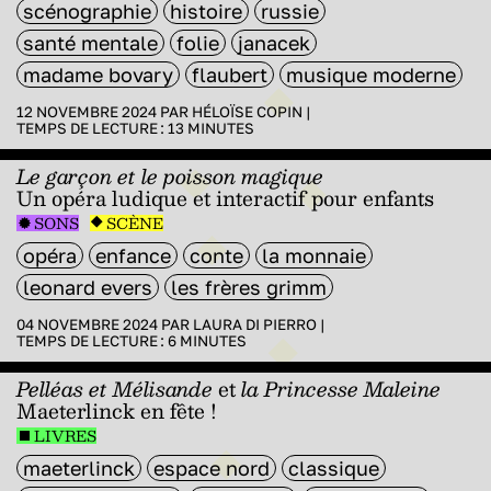
scénographie
histoire
russie
santé mentale
folie
janacek
madame bovary
flaubert
musique moderne
12 NOVEMBRE 2024 PAR
HÉLOÏSE COPIN
|
TEMPS DE LECTURE :
13
MINUTES
Le garçon et le poisson magique
Un opéra ludique et interactif pour enfants
SONS
SCÈNE
opéra
enfance
conte
la monnaie
leonard evers
les frères grimm
04 NOVEMBRE 2024 PAR
LAURA DI PIERRO
|
TEMPS DE LECTURE :
6
MINUTES
Pelléas et Mélisande
et
la Princesse Maleine
Maeterlinck en fête !
LIVRES
maeterlinck
espace nord
classique