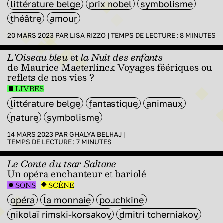
littérature belge
prix nobel
symbolisme
théâtre
amour
20 MARS 2023 PAR
LISA RIZZO
|
TEMPS DE LECTURE :
8
MINUTES
L’Oiseau bleu
et
la Nuit des enfants
de Maurice Maeterlinck Voyages féériques ou
reflets de nos vies ?
LIVRES
littérature belge
fantastique
animaux
nature
symbolisme
14 MARS 2023 PAR
GHALYA BELHAJ
|
TEMPS DE LECTURE :
7
MINUTES
Le Conte du tsar Saltane
Un opéra enchanteur et bariolé
SONS
SCÈNE
opéra
la monnaie
pouchkine
nikolaï rimski-korsakov
dmitri tcherniakov