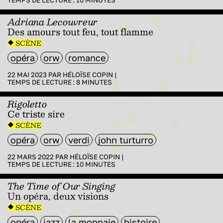
Adriana Lecouvreur
Des amours tout feu, tout flamme
SCÈNE
opéra
orw
romance
22 MAI 2023 PAR
HÉLOÏSE COPIN
|
TEMPS DE LECTURE :
8
MINUTES
Rigoletto
Ce triste sire
SCÈNE
opéra
orw
verdi
john turturro
22 MARS 2022 PAR
HÉLOÏSE COPIN
|
TEMPS DE LECTURE :
10
MINUTES
The Time of Our Singing
Un opéra, deux visions
SCÈNE
opéra
jazz
la monnaie
histoire