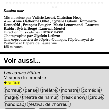
Domino noir
Mis en scène par
Valérie Lesort, Christian Hecq
Avec
Anne-Catherine Gillet
,
Cyrielle Dubois
,
Antoinette
Dennefeld
,
François Rougier
,
Marie Lenormand
,
Laurent
Kubla
,
Sylvia Bergé
,
Laurent Montel
Direction musicale par
Patrick Davin
Chorégraphie par
Glyslein Lefever
Une coproduction de l’Opéra-Comique, l’Opéra royal de
Wallonie et l’Opéra de Lausanne.
155 minutes
Voir aussi...
Les sœurs Hilton
Visions du monstre
SCÈNE
horreur
danse
théâtre
monstre
comédie
magie
théâtre de namur
freak show
cirque
handicap
festival de l'horreur