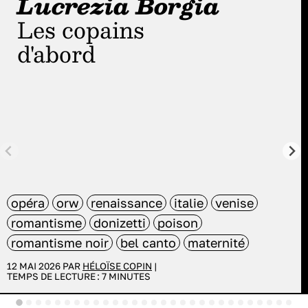
Lucrezia Borgia
Les copains
d'abord
opéra
orw
renaissance
italie
venise
romantisme
donizetti
poison
romantisme noir
bel canto
maternité
12 MAI 2026 PAR
HÉLOÏSE COPIN
|
TEMPS DE LECTURE :
7
MINUTES