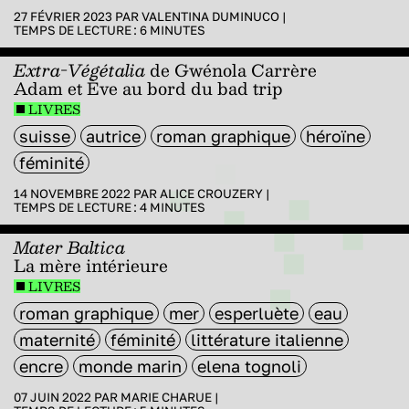
27 FÉVRIER 2023 PAR
VALENTINA DUMINUCO
|
TEMPS DE LECTURE :
6
MINUTES
Extra-Végétalia
de Gwénola Carrère
Adam et Ève au bord du bad trip
LIVRES
suisse
autrice
roman graphique
héroïne
féminité
14 NOVEMBRE 2022 PAR
ALICE CROUZERY
|
TEMPS DE LECTURE :
4
MINUTES
Mater Baltica
La mère intérieure
LIVRES
roman graphique
mer
esperluète
eau
maternité
féminité
littérature italienne
encre
monde marin
elena tognoli
07 JUIN 2022 PAR
MARIE CHARUE
|