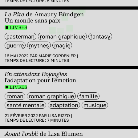
TEMPS DE LECTURE :
5
MINUTES
Le Rite
de Amaury Bündgen
Un monde sans paix
LIVRES
casterman
roman graphique
fantasy
guerre
mythes
magie
16 MAI 2022 PAR
MARIE CORDENIER
|
TEMPS DE LECTURE :
3
MINUTES
En attendant Bojangles
l’adaptation pour l’émotion
LIVRES
roman
roman graphique
famille
santé mentale
adaptation
musique
21 FÉVRIER 2022 PAR
LISA RIZZO
|
TEMPS DE LECTURE :
7
MINUTES
Avant l’oubli
de Lisa Blumen