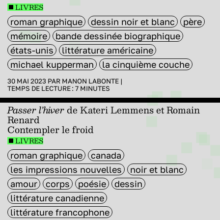
LIVRES
roman graphique
dessin noir et blanc
père
mémoire
bande dessinée biographique
états-unis
littérature américaine
michael kupperman
la cinquième couche
30 MAI 2023 PAR
MANON LABONTE
|
TEMPS DE LECTURE :
7
MINUTES
Passer l’hiver
de Kateri Lemmens et Romain
Renard
Contempler le froid
LIVRES
roman graphique
canada
les impressions nouvelles
noir et blanc
amour
corps
poésie
dessin
littérature canadienne
littérature francophone