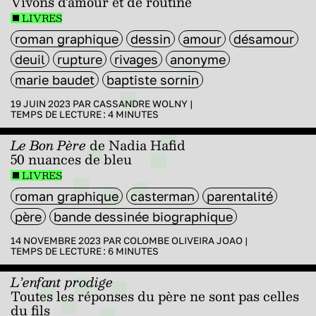
Vivons d’amour et de routine
LIVRES
roman graphique
dessin
amour
désamour
deuil
rupture
rivages
anonyme
marie baudet
baptiste sornin
19 JUIN 2023 PAR
CASSANDRE WOLNY
|
TEMPS DE LECTURE :
4
MINUTES
Le Bon Père
de Nadia Hafid
50 nuances de bleu
LIVRES
roman graphique
casterman
parentalité
père
bande dessinée biographique
14 NOVEMBRE 2023 PAR
COLOMBE OLIVEIRA JOAO
|
TEMPS DE LECTURE :
6
MINUTES
L’enfant prodige
Toutes les réponses du père ne sont pas celles
du fils