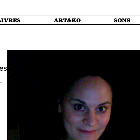
LIVRES
ART&KO
SONS
tes
r
.