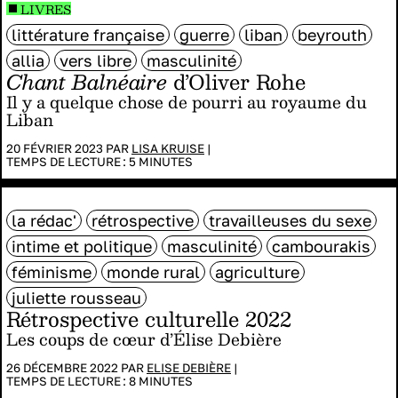
LIVRES
littérature française
guerre
liban
beyrouth
allia
vers libre
masculinité
Chant Balnéaire
d’Oliver Rohe
Il y a quelque chose de pourri au royaume du
Liban
20 FÉVRIER 2023 PAR
LISA KRUISE
|
TEMPS DE LECTURE :
5
MINUTES
la rédac'
rétrospective
travailleuses du sexe
intime et politique
masculinité
cambourakis
féminisme
monde rural
agriculture
juliette rousseau
Rétrospective culturelle 2022
Les coups de cœur d’Élise Debière
26 DÉCEMBRE 2022 PAR
ELISE DEBIÈRE
|
TEMPS DE LECTURE :
8
MINUTES