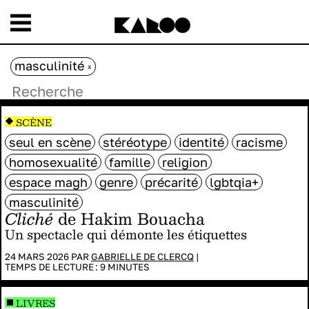
masculinité
x
SCÈNE
seul en scène
stéréotype
identité
racisme
homosexualité
famille
religion
espace magh
genre
précarité
lgbtqia+
masculinité
Cliché
de Hakim Bouacha
Un spectacle qui démonte les étiquettes
24 MARS 2026 PAR
GABRIELLE DE CLERCQ
|
TEMPS DE LECTURE :
9
MINUTES
LIVRES