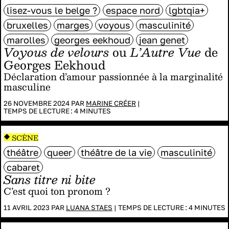
lisez-vous le belge ?
espace nord
lgbtqia+
bruxelles
marges
voyous
masculinité
marolles
georges eekhoud
jean genet
Voyous de velours
ou
L’Autre Vue
de
Georges Eekhoud
Déclaration d’amour passionnée à la marginalité
masculine
26 NOVEMBRE 2024 PAR
MARINE CRÉER
|
TEMPS DE LECTURE :
4
MINUTES
SCÈNE
théâtre
queer
théâtre de la vie
masculinité
cabaret
Sans titre ni bite
C’est quoi ton pronom ?
11 AVRIL 2023 PAR
LUANA STAES
|
TEMPS DE LECTURE :
4
MINUTES