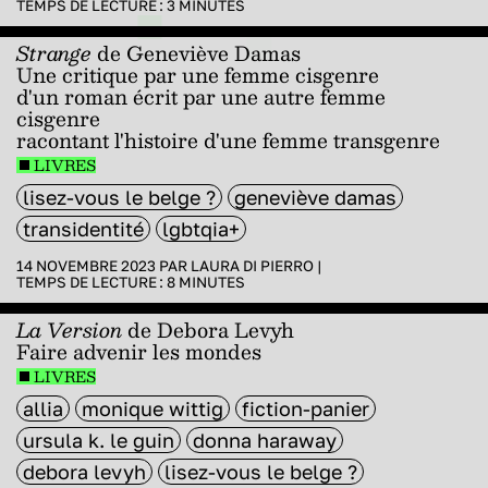
TEMPS DE LECTURE :
3
MINUTES
Strange
de Geneviève Damas
Une critique par une femme cisgenre
d'un roman écrit par une autre femme
cisgenre
racontant l'histoire d'une femme transgenre
LIVRES
lisez-vous le belge ?
geneviève damas
transidentité
lgbtqia+
14 NOVEMBRE 2023 PAR
LAURA DI PIERRO
|
TEMPS DE LECTURE :
8
MINUTES
La Version
de Debora Levyh
Faire advenir les mondes
LIVRES
allia
monique wittig
fiction-panier
ursula k. le guin
donna haraway
debora levyh
lisez-vous le belge ?