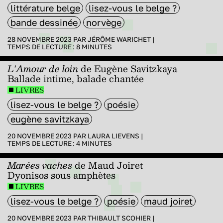
littérature belge
lisez-vous le belge ?
bande dessinée
norvège
28 NOVEMBRE 2023 PAR
JÉRÔME WARICHET
|
TEMPS DE LECTURE :
8
MINUTES
L'Amour de loin
de Eugène Savitzkaya
Ballade intime, balade chantée
LIVRES
lisez-vous le belge ?
poésie
eugène savitzkaya
20 NOVEMBRE 2023 PAR
LAURA LIEVENS
|
TEMPS DE LECTURE :
4
MINUTES
Marées vaches
de Maud Joiret
Dyonisos sous amphètes
LIVRES
lisez-vous le belge ?
poésie
maud joiret
20 NOVEMBRE 2023 PAR
THIBAULT SCOHIER
|