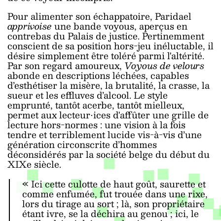
Pour alimenter son échappatoire, Paridael
apprivoise
une bande voyous, aperçus en
contrebas du Palais de justice. Pertinemment
conscient de sa position hors-jeu inéluctable, il
désire simplement être toléré parmi l'altérité.
Par son regard amoureux,
Voyous de velours
abonde en descriptions léchées, capables
d’esthétiser la misère, la brutalité, la crasse, la
sueur et les effluves d’alcool. Le style
emprunté, tantôt acerbe, tantôt mielleux,
permet aux lecteur⋅ices d'affûter une grille de
lecture hors-normes : une vision à la fois
tendre et terriblement lucide vis-à-vis d’une
génération circonscrite d’hommes
déconsidérés par la société belge du début du
XIXe siècle.
« Ici cette culotte de haut goût, saurette et
comme enfumée, fut trouée dans une rixe,
lors du tirage au sort ; là, son propriétaire
étant ivre, se la déchira au genou ; ici, le