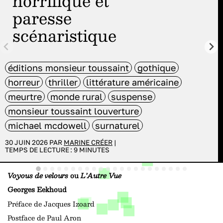
horrifique et
paresse
scénaristique
éditions monsieur toussaint
gothique
horreur
thriller
littérature américaine
meurtre
monde rural
suspense
monsieur toussaint louverture
michael mcdowell
surnaturel
30 JUIN 2026 PAR
MARINE CRÉER
|
TEMPS DE LECTURE :
9
MINUTES
Voyous de velours
ou
L’Autre Vue
Georges Eekhoud
Préface de Jacques Izoard
Postface de Paul Aron