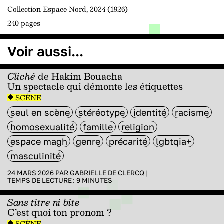
Collection Espace Nord, 2024 (1926)
240 pages
Voir aussi...
Cliché
de Hakim Bouacha
Un spectacle qui démonte les étiquettes
SCÈNE
seul en scène
stéréotype
identité
racisme
homosexualité
famille
religion
espace magh
genre
précarité
lgbtqia+
masculinité
24 MARS 2026 PAR
GABRIELLE DE CLERCQ
|
TEMPS DE LECTURE :
9
MINUTES
Sans titre ni bite
C’est quoi ton pronom ?
SCÈNE