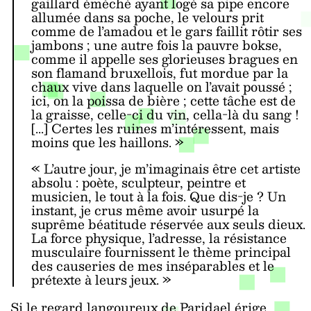
gaillard éméché ayant logé sa pipe encore
allumée dans sa poche, le velours prit
comme de l’amadou et le gars faillit rôtir ses
jambons ; une autre fois la pauvre bokse,
comme il appelle ses glorieuses bragues en
son flamand bruxellois, fut mordue par la
chaux vive dans laquelle on l’avait poussé ;
ici, on la poissa de bière ; cette tâche est de
la graisse, celle-ci du vin, cella-là du sang !
[...] Certes les ruines m’intéressent, mais
moins que les haillons. »
« L’autre jour, je m’imaginais être cet artiste
absolu : poète, sculpteur, peintre et
musicien, le tout à la fois. Que dis-je ? Un
instant, je crus même avoir usurpé la
suprême béatitude réservée aux seuls dieux.
La force physique, l’adresse, la résistance
musculaire fournissent le thème principal
des causeries de mes inséparables et le
prétexte à leurs jeux. »
Si le regard langoureux de Paridael érige