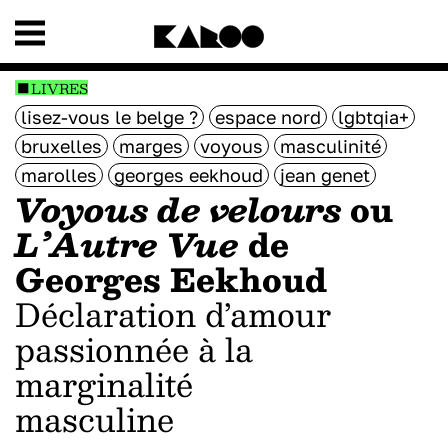
LIVRES
lisez-vous le belge ?
espace nord
lgbtqia+
bruxelles
marges
voyous
masculinité
marolles
georges eekhoud
jean genet
Voyous de velours
ou
L’Autre Vue
de
Georges Eekhoud
Déclaration d’amour
passionnée à la
marginalité
masculine