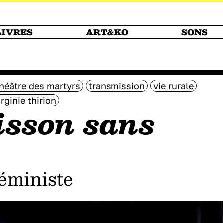
LIVRES
ART&KO
SONS
héâtre des martyrs
transmission
vie rurale
irginie thirion
sson sans
féministe