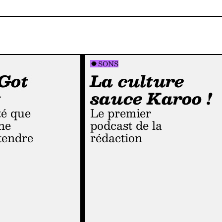
SONS
Got
La culture
t
sauce Karoo !
Le premier
ne
podcast de la
tendre
rédaction