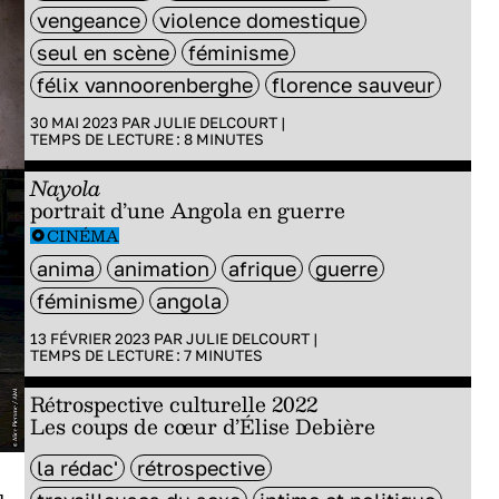
vengeance
violence domestique
seul en scène
féminisme
félix vannoorenberghe
florence sauveur
30 MAI 2023 PAR
JULIE DELCOURT
|
TEMPS DE LECTURE :
8
MINUTES
Nayola
portrait d’une Angola en guerre
CINÉMA
anima
animation
afrique
guerre
féminisme
angola
13 FÉVRIER 2023 PAR
JULIE DELCOURT
|
TEMPS DE LECTURE :
7
MINUTES
Rétrospective culturelle 2022
Les coups de cœur d’Élise Debière
la rédac'
rétrospective