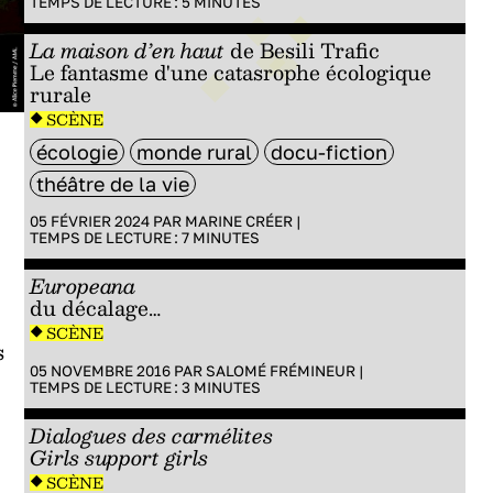
TEMPS DE LECTURE :
5
MINUTES
La maison d’en haut
de Besili Trafic
Le fantasme d'une catasrophe écologique
rurale
SCÈNE
écologie
monde rural
docu-fiction
théâtre de la vie
05 FÉVRIER 2024 PAR
MARINE CRÉER
|
TEMPS DE LECTURE :
7
MINUTES
Europeana
du décalage…
SCÈNE
s
05 NOVEMBRE 2016 PAR
SALOMÉ FRÉMINEUR
|
TEMPS DE LECTURE :
3
MINUTES
Dialogues des carmélites
Girls support girls
SCÈNE