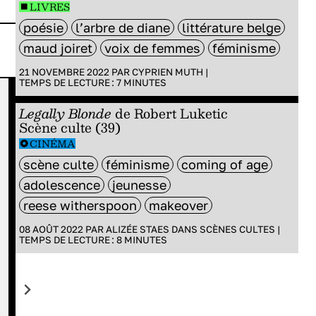
LIVRES
poésie
l’arbre de diane
littérature belge
maud joiret
voix de femmes
féminisme
21 NOVEMBRE 2022 PAR
CYPRIEN MUTH
|
TEMPS DE LECTURE :
7
MINUTES
CINÉMA
SCÈNE
La rédac’ à
Dispa
Legally Blonde
de Robert Luketic
Scène culte (39)
Anima
Dispac
CINÉMA
Les courts coups
Lever le rideau et
scène culte
féminisme
coming of age
de cœur vus en
les frontiè
adolescence
jeunesse
Sortie Karoo
reese witherspoon
makeover
08 AOÛT 2022 PAR
ALIZÉE STAES
DANS
SCÈNES CULTES
|
TEMPS DE LECTURE :
8
MINUTES
théâtre
politiques m
immigration
résistance