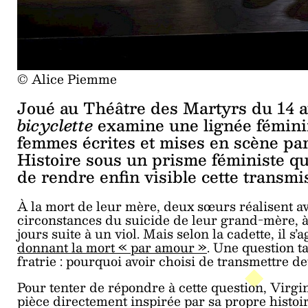
© Alice Piemme
Joué au Théâtre des Martyrs du 14 a
bicyclette
examine une lignée féminin
femmes écrites et mises en scène par
Histoire sous un prisme féministe q
de rendre enfin visible cette transmis
À la mort de leur mère, deux sœurs réalisent av
circonstances du suicide de leur grand-mère, à l’
jours suite à un viol. Mais selon la cadette, il s
donnant la mort « par amour »
. Une question t
fratrie : pourquoi avoir choisi de transmettre de
Pour tenter de répondre à cette question, Virgin
pièce directement inspirée par sa propre histoi