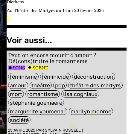
Dierkens
Au Théâtre des Martyrs du 14 au 20 février 2026
Voir aussi...
Peut-on encore mourir d'amour ?
Dé(cons)truire le romantisme
SONS
SCÈNE
féminisme
féminicide
déconstruction
amour
théâtre
pop
théâtre des martyrs
mort
romantisme
lisa cogniaux
stéphanie goemaere
marguerite yourcenar
marilyn monroe
société
15 AVRIL 2025 PAR
SYLVAIN ROSSEEL
|