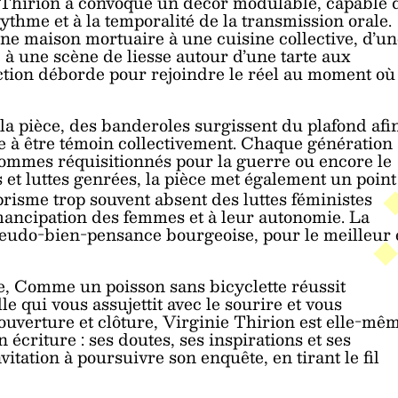
ie Thirion a convoqué un décor modulable, capable 
rythme et à la temporalité de la transmission orale.
ne maison mortuaire à une cuisine collective, d’un
une scène de liesse autour d’une tarte aux
iction déborde pour rejoindre le réel au moment où
la pièce, des banderoles surgissent du plafond afi
te à être témoin collectivement. Chaque génération
hommes réquisitionnés pour la guerre ou encore le
s et luttes genrées, la pièce met également un point
prisme trop souvent absent des luttes féministes
’émancipation des femmes et à leur autonomie. La
pseudo-bien-pensance bourgeoise, pour le meilleur 
e, Comme un poisson sans bicyclette réussit
e qui vous assujettit avec le sourire et vous
ouverture et clôture, Virginie Thirion est elle-mê
 écriture : ses doutes, ses inspirations et ses
itation à poursuivre son enquête, en tirant le fil