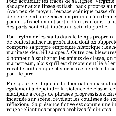
Pour accueillir les traces de sa lignée, Virgin
s’adapter aux ellipses et flash-back propres au 
Avec peu de moyen, l’espace scénique passe d’u
demeure embourgeoisée empreinte d’un drame à 
pommes fraîchement sortie d’un vrai four. La f
des parts sont distribuées au sein du public.
Pour rythmer les sauts dans le temps propres à 
de contextualiser la génération dont on s’apprê
comporte sa propre empreinte historique : les 
manifeste des 343
salopes
. Outre ces blessure
1
d’honneur à souligner les enjeux de classe, un 
mainstream, alors qu’il est directement lié à l
ruralité authentique et sincère se heurte à la 
pour le pire.
Plus qu’une critique de la domination masculin
également à dépeindre la violence de classe, cell
manipule à coups de phrases progressistes. En 
incarnée sur scène, révélant les coulisses de son
réflexions. Sa présence fictive est comme une inv
rouge reliant nos propres archives féministes.