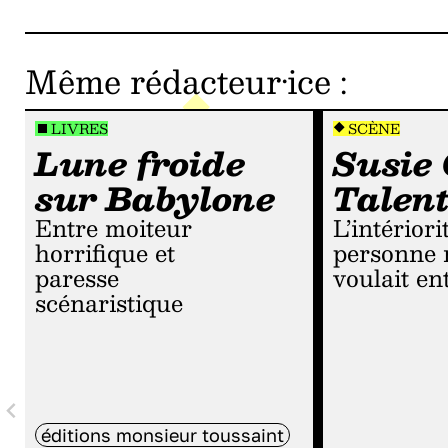
Même rédacteur·ice
:
LIVRES
SCÈNE
Lune froide
Susie 
sur Babylone
Talen
Entre moiteur
L’intériorité que
horrifique et
personne 
paresse
voulait en
scénaristique
éditions monsieur toussaint