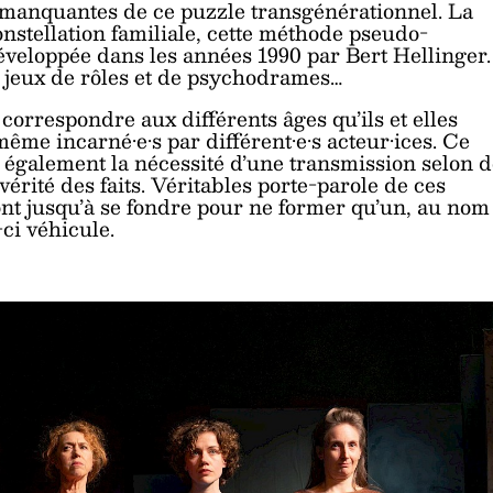
es manquantes de ce puzzle transgénérationnel. La
onstellation familiale, cette méthode pseudo-
éveloppée dans les années 1990 par Bert Hellinger.
de jeux de rôles et de psychodrames…
ur correspondre aux différents âges qu’ils et elles
même incarné·e·s par différent·e·s acteur·ices. Ce
e également la nécessité d’une transmission selon 
érité des faits. Véritables porte-parole de ces
vont jusqu’à se fondre pour ne former qu’un, au nom
-ci véhicule.