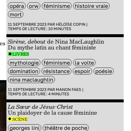
opéra
orw
féminisme
histoire vraie
mort
11 SEPTEMBRE 2023 PAR
HÉLOÏSE COPIN
|
TEMPS DE LECTURE :
10
MINUTES
Sirène, debout
de Nina MacLaughlin
des
Du mythe latin au chant féministe
LIVRES
mythologie
féminisme
la volte
domination
résistance
espoir
poésie
nina maclaughlin
11 SEPTEMBRE 2023 PAR
MANON FAES
|
TEMPS DE LECTURE :
4
MINUTES
La Sœur de Jésus-Christ
Un plaidoyer de la cause féminine
SCÈNE
georges lini
théâtre de poche