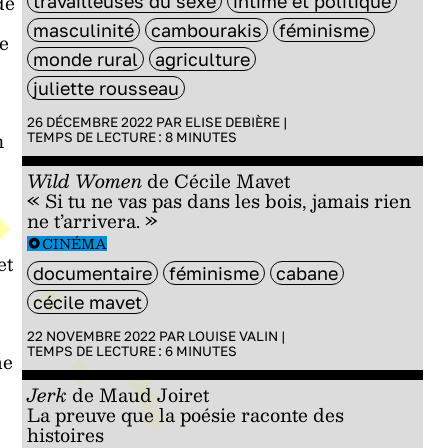
de
travailleuses du sexe
intime et politique
masculinité
cambourakis
féminisme
e
monde rural
agriculture
juliette rousseau
26 DÉCEMBRE 2022 PAR
ELISE DEBIÈRE
|
n
TEMPS DE LECTURE :
8
MINUTES
Wild Women
de Cécile Mavet
« Si tu ne vas pas dans les bois, jamais rien
ne t’arrivera. »
CINÉMA
et
documentaire
féminisme
cabane
cécile mavet
22 NOVEMBRE 2022 PAR
LOUISE VALIN
|
TEMPS DE LECTURE :
6
MINUTES
me
Jerk
de Maud Joiret
La preuve que la poésie raconte des
histoires