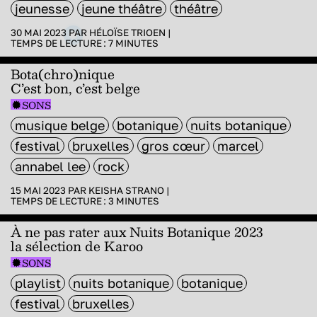
jeunesse
jeune théâtre
théâtre
30 MAI 2023 PAR
HÉLOÏSE TRIOEN
|
TEMPS DE LECTURE :
7
MINUTES
Bota(chro)nique
C’est bon, c’est belge
SONS
musique belge
botanique
nuits botanique
festival
bruxelles
gros cœur
marcel
annabel lee
rock
15 MAI 2023 PAR
KEISHA STRANO
|
TEMPS DE LECTURE :
3
MINUTES
À ne pas rater aux Nuits Botanique 2023
la sélection de Karoo
SONS
playlist
nuits botanique
botanique
festival
bruxelles