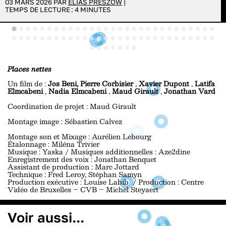
03 MARS 2026 PAR
ÉLIAS PRESZOW
|
TEMPS DE LECTURE :
4
MINUTES
Places nettes
Un film de :
Jos Beni, Pierre Corbisier
,
Xavier Dupont
,
Latifa
Elmcabeni
,
Nadia Elmcabeni
,
Maud Girault
,
Jonathan Vard
Coordination de projet : Maud Girault
Montage image : Sébastien Calvez
Montage son et Mixage : Aurélien Lebourg
Étalonnage : Miléna Trivier
Musique : Yaska / Musiques additionnelles : Aze2dine
Enregistrement des voix : Jonathan Benquet
Assistant de production : Marc Jottard
Technique : Fred Leroy, Stéphan Samyn
Production exécutive : Louise Labib / Production : Centre
Vidéo de Bruxelles – CVB – Michel Steyaert
Voir aussi...