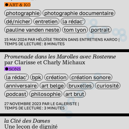
ART & KO
photographie
photographie documentaire
dé/nicher
entretien
la rédac'
pauline vanden neste
tom lyon
portrait
15 MAI 2024 PAR
HÉLOÏSE TRIOEN
DANS
ENTRETIENS KAROO
|
TEMPS DE LECTURE :
8
MINUTES
Promenade dans les Marolles avec Rostenne
par Clarisse et Charly Michaux
SONS
la rédac'
bpk
création
création sonore
anniversaire
art belge
bruxelles
curiosité
podcast
philosophie
art brut
27 NOVEMBRE 2023 PAR
LE GALERISTE
|
TEMPS DE LECTURE :
3
MINUTES
la Cité des Dames
Une leçon de dignité