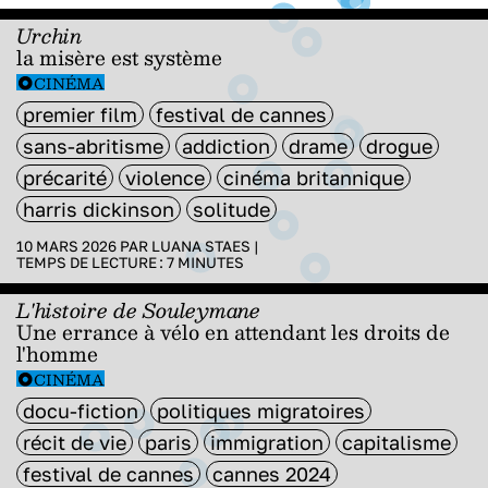
Urchin
la misère est système
CINÉMA
premier film
festival de cannes
sans-abritisme
addiction
drame
drogue
précarité
violence
cinéma britannique
harris dickinson
solitude
10 MARS 2026 PAR
LUANA STAES
|
TEMPS DE LECTURE :
7
MINUTES
L'histoire de Souleymane
Une errance à vélo en attendant les droits de
l'homme
CINÉMA
docu-fiction
politiques migratoires
récit de vie
paris
immigration
capitalisme
festival de cannes
cannes 2024