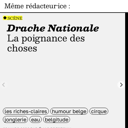
Même rédacteur·ice
:
SCÈNE
Drache Nationale
La poignance des
choses
les riches-claires
humour belge
cirque
jonglerie
eau
belgitude