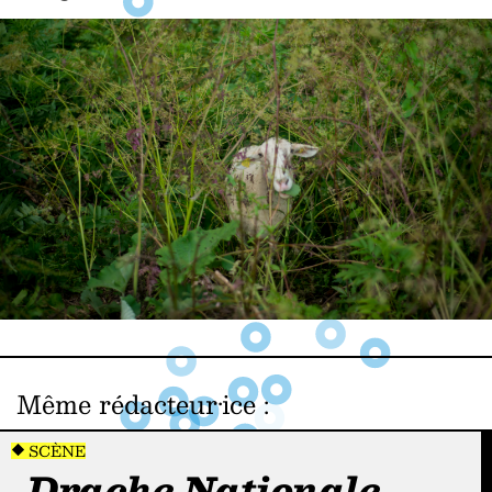
Même rédacteur·ice
:
SCÈNE
Drache Nationale