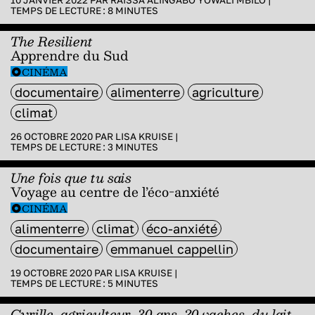
10 JANVIER 2022 PAR
RAISSA ALINGABO YOWALI MBILO
|
TEMPS DE LECTURE :
8
MINUTES
The Resilient
Apprendre du Sud
CINÉMA
documentaire
alimenterre
agriculture
climat
26 OCTOBRE 2020 PAR
LISA KRUISE
|
TEMPS DE LECTURE :
3
MINUTES
Une fois que tu sais
Voyage au centre de l’éco-anxiété
CINÉMA
alimenterre
climat
éco-anxiété
documentaire
emmanuel cappellin
19 OCTOBRE 2020 PAR
LISA KRUISE
|
TEMPS DE LECTURE :
5
MINUTES
Cyrille, agriculteur, 30 ans, 20 vaches, du lait,