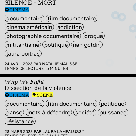
SILENCE = MORT
CINÉMA
documentaire
film documentaire
cinéma américain
addiction
photographie documentaire
drogue
militantisme
politique
nan goldin
laura poitras
24 AVRIL 2023 PAR
NATALIE MALISSE
|
TEMPS DE LECTURE :
5
MINUTES
Why We Fight
Dissection de la violence
CINÉMA
SCÈNE
documentaire
film documentaire
politique
danse
mots à défendre
société
puissance
résistance
28 MARS 2023 PAR
LAURA LAMFALUSSY
|