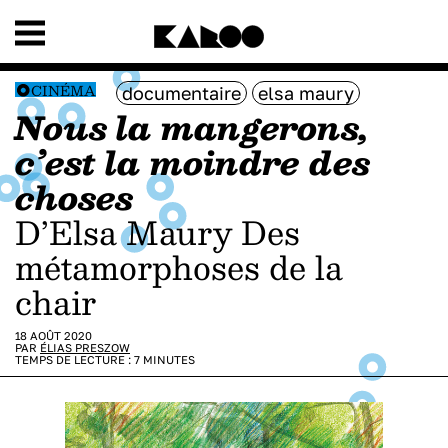
CINÉMA
documentaire
elsa maury
Nous la mangerons,
c’est la moindre des
choses
d’Elsa Maury Des
métamorphoses de la
chair
18 AOÛT 2020
PAR
ÉLIAS PRESZOW
TEMPS DE LECTURE :
7
MINUTES