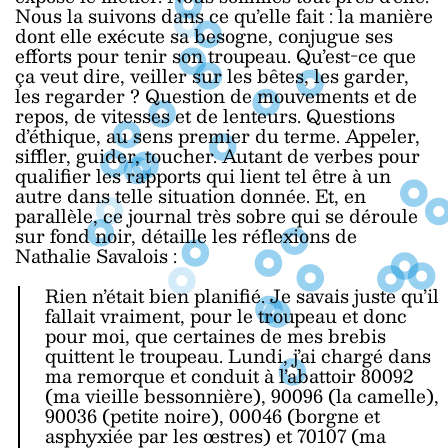
Nous la suivons dans ce qu’elle fait : la manière
dont elle exécute sa besogne, conjugue ses
efforts pour tenir son troupeau. Qu’est-ce que
ça veut dire, veiller sur les bêtes, les garder,
les regarder ? Question de mouvements et de
repos, de vitesses et de lenteurs. Questions
d’éthique, au sens premier du terme. Appeler,
siffler, guider, toucher. Autant de verbes pour
qualifier les rapports qui lient tel être à un
autre dans telle situation donnée. Et, en
parallèle, ce journal très sobre qui se déroule
sur fond noir, détaille les réflexions de
Nathalie Savalois :
Rien n’était bien planifié. Je savais juste qu’il
fallait vraiment, pour le troupeau et donc
pour moi, que certaines de mes brebis
quittent le troupeau. Lundi, j’ai chargé dans
ma remorque et conduit à l’abattoir 80092
(ma vieille bessonnière), 90096 (la camelle),
90036 (petite noire), 00046 (borgne et
asphyxiée par les œstres) et 70107 (ma