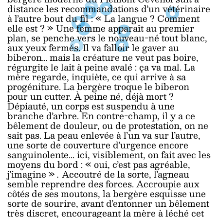
distance les recommandations d’un vétérinaire
à l’autre bout du fil : « La langue ? Comment
elle est ? » Une femme apparaît au premier
plan, se penche vers le nouveau-né tout blanc,
aux yeux fermés. Il va falloir le gaver au
biberon… mais la créature ne veut pas boire,
régurgite le lait à peine avalé : ça va mal. La
mère regarde, inquiète, ce qui arrive à sa
progéniture. La bergère troque le biberon
pour un cutter. À peine né, déjà mort ?
Dépiauté, un corps est suspendu à une
branche d’arbre. En contre-champ, il y a ce
bêlement de douleur, ou de protestation, on ne
sait pas. La peau enlevée à l’un va sur l’autre,
une sorte de couverture d’urgence encore
sanguinolente... ici, visiblement, on fait avec les
moyens du bord : « oui, c’est pas agréable,
j’imagine »
.
Accoutré de la sorte, l’agneau
semble reprendre des forces. Accroupie aux
côtés de ses moutons, la bergère esquisse une
sorte de sourire, avant d’entonner un bêlement
très discret, encourageant la mère à léché cet