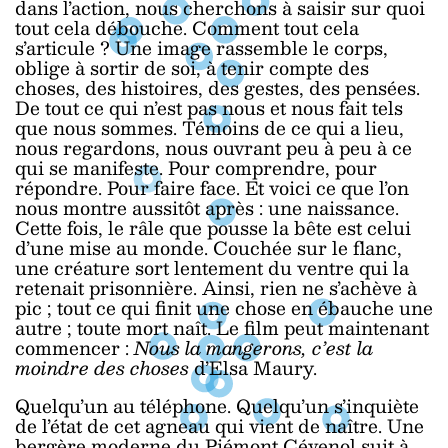
dans l’action, nous cherchons à saisir sur quoi
tout cela débouche. Comment tout cela
s’articule ? Une image rassemble le corps,
oblige à sortir de soi, à tenir compte des
choses, des histoires, des gestes, des pensées.
De tout ce qui n’est pas nous et nous fait tels
que nous sommes. Témoins de ce qui a lieu,
nous regardons, nous ouvrant peu à peu à ce
qui se manifeste. Pour comprendre, pour
répondre. Pour faire face. Et voici ce que l’on
nous montre aussitôt après : une naissance.
Cette fois, le râle que pousse la bête est celui
d’une mise au monde. Couchée sur le flanc,
une créature sort lentement du ventre qui la
retenait prisonnière. Ainsi, rien ne s’achève à
pic ; tout ce qui finit une chose en ébauche une
autre ; toute mort naît. Le film peut maintenant
commencer :
Nous la mangerons, c’est la
moindre des choses
d’Elsa Maury.
Quelqu’un au téléphone. Quelqu’un s’inquiète
de l’état de cet agneau qui vient de naître. Une
bergère moderne du Piémont Cévenol suit à