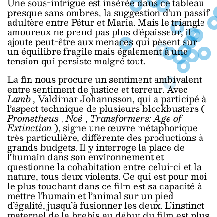
Une sous-intrigue est insérée dans ce tableau
presque sans ombres, la suggestion d’un passif
adultère entre Pétur et Maria. Mais le triangle
amoureux ne prend pas plus d’épaisseur, il
ajoute peut-être aux menaces qui pèsent sur
un équilibre fragile mais également à une
tension qui persiste malgré tout.
La fin nous procure un sentiment ambivalent
entre sentiment de justice et terreur. Avec
Lamb
, Valdimar Johannsson, qui a participé à
l’aspect technique de plusieurs blockbusters (
Prometheus
,
Noé
,
Transformers: Age of
Extinction
), signe une œuvre métaphorique
très particulière, différente des productions à
grands budgets. Il y interroge la place de
l’humain dans son environnement et
questionne la cohabitation entre celui-ci et la
nature, tous deux violents. Ce qui est pour moi
le plus touchant dans ce film est sa capacité à
mettre l’humain et l’animal sur un pied
d’égalité, jusqu’à fusionner les deux. L’instinct
maternel de la brebis au début du film est plus