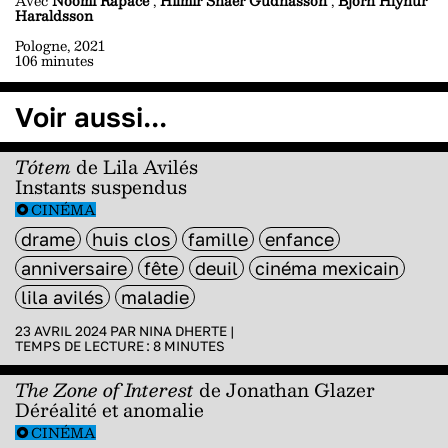
Avec
Noomi Rapace
,
Hilmir Snaer Gudnasson
,
Björn Hlynur
Haraldsson
Pologne, 2021
106 minutes
Voir aussi...
Tótem
de Lila Avilés
Instants suspendus
CINÉMA
drame
huis clos
famille
enfance
anniversaire
fête
deuil
cinéma mexicain
lila avilés
maladie
23 AVRIL 2024 PAR
NINA DHERTE
|
TEMPS DE LECTURE :
8
MINUTES
The Zone of Interest
de Jonathan Glazer
Déréalité et anomalie
CINÉMA