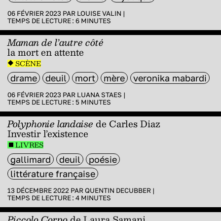
06 FÉVRIER 2023 PAR
LOUISE VALIN
|
TEMPS DE LECTURE :
6
MINUTES
Maman de l’autre côté
la mort en attente
SCÈNE
drame
deuil
mort
mère
veronika mabardi
06 FÉVRIER 2023 PAR
LUANA STAES
|
TEMPS DE LECTURE :
5
MINUTES
Polyphonie landaise
de Carles Diaz
Investir l’existence
LIVRES
gallimard
deuil
poésie
littérature française
13 DÉCEMBRE 2022 PAR
QUENTIN DECUBBER
|
TEMPS DE LECTURE :
4
MINUTES
Piccolo Corpo
de Laura Samani