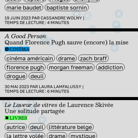
marie baudet
baptiste sornin
19 JUIN 2023 PAR
CASSANDRE WOLNY
|
TEMPS DE LECTURE :
4
MINUTES
A Good Person
Quand Florence Pugh sauve (encore) la mise
CINÉMA
cinéma américain
drame
zach braff
florence pugh
morgan freeman
addiction
drogue
deuil
30 MAI 2023 PAR
LAURA LAMFALUSSY
|
TEMPS DE LECTURE :
6
MINUTES
Le Laveur de vitres
de Laurence Skivée
Une solitude partagée
LIVRES
autrice
deuil
littérature belge
la lettre volée
drame
mystique