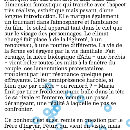
dimension fantastique qui tranche avec l’aspect
très réaliste, esthétique mais pesant, d’une
longue introduction. Elle marque également
un tournant dans l’atmosphère et l’ambiance
du film : le soleil apparaît tant dans le ciel que
sur le visage des personnages. Le climat
chargé fait place à de la légèreté, à un
renouveau, à une routine différente. La vie de
la ferme est égayée par la vie familiale. Fait
étrange, la mère biologique d’Ada ‒ une brebis
‒ vient bêler toutes les nuits à la fenêtre du
couple, ces lamentations protestataires
troublent par leur résonance quelque peu
effrayante. Cette omniprésence harcèle, si
bien que par colère ‒ ou remord ? ‒ Maria
finit par tirer froidement une balle dans la tête
de sa rivale et l'enterre, comme un passé
dérangeant, une réalité à laquelle ne pas se
confronter.
Ce bonheur est aussi remis en question par le
frère d’Ingvar, Pétur, qui vient en visite, mais