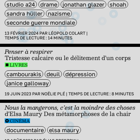
studio a24
drame
jonathan glazer
shoah
sandra hüller
nazisme
seconde guerre mondiale
13 FÉVRIER 2024 PAR
LÉOPOLD COLART
|
TEMPS DE LECTURE :
14
MINUTES
Penser à respirer
Tristesse calcaire ou le délitement d’un corps
LIVRES
cambourakis
deuil
dépression
janice galloway
19 JUIN 2023 PAR
NOËLIE PLÉ
|
TEMPS DE LECTURE :
8
MINUTES
Nous la mangerons, c’est la moindre des choses
d’Elsa Maury Des métamorphoses de la chair
CINÉMA
documentaire
elsa maury