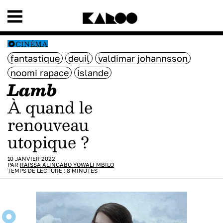
CINÉMA
fantastique
deuil
valdimar johannsson
noomi rapace
islande
Lamb
À quand le
renouveau
utopique ?
10 JANVIER 2022
PAR
RAISSA ALINGABO YOWALI MBILO
TEMPS DE LECTURE :
8
MINUTES