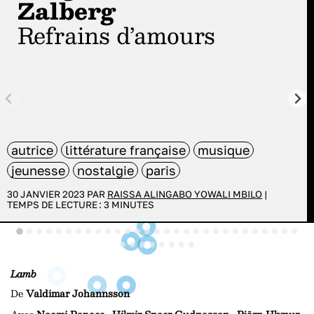
Zalberg
Refrains d’amours
autrice
littérature française
musique
jeunesse
nostalgie
paris
30 JANVIER 2023 PAR
RAISSA ALINGABO YOWALI MBILO
|
TEMPS DE LECTURE :
3
MINUTES
Lamb
De
Valdimar Johannsson