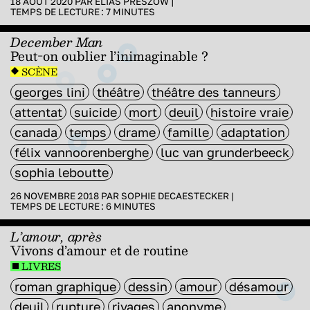
18 AOÛT 2020 PAR
ÉLIAS PRESZOW
|
TEMPS DE LECTURE :
7
MINUTES
December Man
Peut-on oublier l’inimaginable ?
SCÈNE
georges lini
théâtre
théâtre des tanneurs
attentat
suicide
mort
deuil
histoire vraie
canada
temps
drame
famille
adaptation
félix vannoorenberghe
luc van grunderbeeck
sophia leboutte
26 NOVEMBRE 2018 PAR
SOPHIE DECAESTECKER
|
TEMPS DE LECTURE :
6
MINUTES
L’amour, après
Vivons d’amour et de routine
LIVRES
roman graphique
dessin
amour
désamour
deuil
rupture
rivages
anonyme