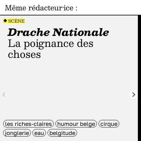
Même rédacteur·ice
:
SCÈNE
Drache Nationale
La poignance des
choses
les riches-claires
humour belge
cirque
jonglerie
eau
belgitude