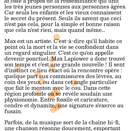
la folie
à propos de la ressemblance qui unit
les très jeunes personnes aux personnes âgées.
Car seuls les enfants et les vieux connaissent
le secret du présent. Seuls ils savent que ceci
n’est pas cela, pour la simple et bonne raison
que cela n’est rien, mais quand même…
Max est un artiste. C’est-à-dire qu’il habite ce
point où la mort et la vie se confondent dans
un regard singulier. C’est ce qu’on appelle
devenir ponctuel. Max Lapiower a donc trouvé
son temps et c’est une grande nouvelle ! Il sent
d’instinct ce lieu exact où la rencontre opère :
quelque part aux commissures des lèvres, au
coin des yeux, ou dans cet angle particulier
que fait le menton avec le cou. Dans cette
région profonde où se révèle soudain une
physionomie. Entre fossile et caricature,
cendre et dynamite, une signature s’exerce au
fusain.
Parfois, de la musique sort de la chaîne hi-fi,
une chanson résonne doucement, emportant