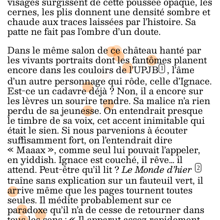
visages surgissent de cette poussée opaque, les
cernes, les plis donnent une densité sombre et
chaude aux traces laissées par l’histoire. Sa
patte ne fait pas l’ombre d’un doute.
Dans le même salon de ce château hanté par
les vivants portraits dont les fantômes planent
encore dans les couloirs de l’UPJB
, l’âme
1
d’un autre personnage qui rôde, celle d’Ignace.
Est-ce un cadavre déjà ? Non, il a encore sur
les lèvres un sourire tendre. Sa malice n’a rien
perdu de sa jeunesse. On entendrait presque
le timbre de sa voix, cet accent inimitable qui
était le sien. Si nous parvenions à écouter
suffisamment fort, on l’entendrait dire
« Maaax », comme seul lui pouvait l’appeler,
en yiddish. Ignace est couché, il rêve… il
attend. Peut-être qu’il lit ?
Le Monde d’hier
2
traîne sans explication sur un fauteuil vert, il
arrive même que les pages tournent toutes
seules. Il médite probablement sur ce
paradoxe qu’il n’a de cesse de retourner dans
tous les sens : «
Il apparut assez rapidement