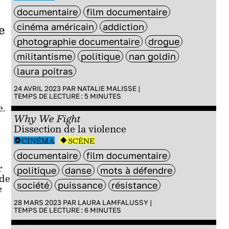
,
documentaire
film documentaire
e
cinéma américain
addiction
photographie documentaire
drogue
militantisme
politique
nan goldin
laura poitras
24 AVRIL 2023 PAR
NATALIE MALISSE
|
TEMPS DE LECTURE :
5
MINUTES
e.
Why We Fight
Dissection de la violence
CINÉMA
SCÈNE
documentaire
film documentaire
r
politique
danse
mots à défendre
 de
société
puissance
résistance
e
28 MARS 2023 PAR
LAURA LAMFALUSSY
|
TEMPS DE LECTURE :
6
MINUTES