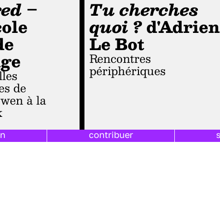
red
–
Tu cherches
ole
quoi ?
d'Adrie
de
Le Bot
nge
Rencontres
périphériques
es de
wen à la
k
on
contribuer
ge
allia
témoignage
e
noir et blanc
sexualité
homosexualité
fantastique
désir
lgbtqia+
secrets
lassique
sociologie
adrien le bot
homas owen
drague