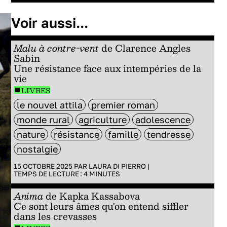
Voir aussi...
Malu à contre-vent
de Clarence Angles
Sabin
Une résistance face aux intempéries de la
vie
LIVRES
le nouvel attila
premier roman
monde rural
agriculture
adolescence
nature
résistance
famille
tendresse
nostalgie
15 OCTOBRE 2025 PAR
LAURA DI PIERRO
|
TEMPS DE LECTURE :
4
MINUTES
Anima
de Kapka Kassabova
Ce sont leurs âmes qu'on entend siffler
dans les crevasses