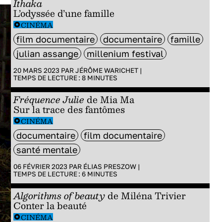
Ithaka
L’odyssée d’une famille
CINÉMA
film documentaire
documentaire
famille
julian assange
millenium festival
20 MARS 2023 PAR
JÉRÔME WARICHET
|
TEMPS DE LECTURE :
8
MINUTES
Fréquence Julie
de Mia Ma
Sur la trace des fantômes
CINÉMA
documentaire
film documentaire
santé mentale
06 FÉVRIER 2023 PAR
ÉLIAS PRESZOW
|
TEMPS DE LECTURE :
6
MINUTES
Algorithms of beauty
de Miléna Trivier
Conter la beauté
CINÉMA