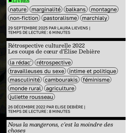
LIVRES
nature
marginalité
balkans
montagne
non-fiction
pastoralisme
marchialy
29 SEPTEMBRE 2025 PAR
LAURA LIEVENS
|
TEMPS DE LECTURE :
6
MINUTES
Rétrospective culturelle 2022
Les coups de cœur d’Élise Debière
la rédac'
rétrospective
travailleuses du sexe
intime et politique
masculinité
cambourakis
féminisme
monde rural
agriculture
juliette rousseau
26 DÉCEMBRE 2022 PAR
ELISE DEBIÈRE
|
TEMPS DE LECTURE :
8
MINUTES
Nous la mangerons, c’est la moindre des
choses