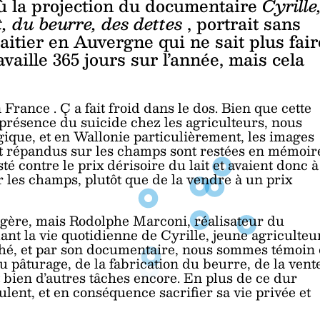
'où la projection du documentaire
Cyrille
t, du beurre, des dettes
,
portrait sans
aitier en Auvergne qui ne sait plus fair
availle 365 jours sur l’année, mais cela
en France
.
Ç
a fait froid dans le dos. Bien que cette
iprésence du suicide chez les agriculteurs, nous
lgique, et en Wallonie particulièrement, les images
lait répandus sur les champs sont restées en mémoir
té contre le prix dérisoire du lait et avaient donc à
 les champs, plutôt que de la vendre à un prix
ngère, mais Rodolphe Marconi, réalisateur du
ant la vie quotidienne de Cyrille, jeune agriculteu
ché, et par son documentaire, nous sommes témoin
 du pâturage, de la fabrication du beurre, de la vent
 bien d’autres tâches encore. En plus de ce dur
ulent, et en conséquence sacrifier sa vie privée et