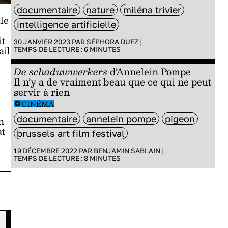
documentaire
nature
miléna trivier
le
intelligence artificielle
it
30 JANVIER 2023 PAR
SÉPHORA DUEZ
|
ail
TEMPS DE LECTURE :
6
MINUTES
De schaduwwerkers
d’Annelein Pompe
Il n’y a de vraiment beau que ce qui ne peut
n
servir à rien
CINÉMA
documentaire
annelein pompe
pigeon
n
at
brussels art film festival
19 DÉCEMBRE 2022 PAR
BENJAMIN SABLAIN
|
TEMPS DE LECTURE :
8
MINUTES
LIVRES
CINÉMA