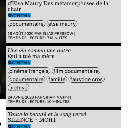
d’Elsa Maury Des métamorphoses de la
chair
CINÉMA
documentaire
elsa maury
18 AOÛT 2020 PAR
ÉLIAS PRESZOW
|
TEMPS DE LECTURE :
7
MINUTES
Une vie comme une autre
Qui a tué ma mère
CINÉMA
cinéma français
film documentaire
documentaire
famille
faustine cros
archive
24 AVRIL 2023 PAR
SIHAM NAJMI
|
TEMPS DE LECTURE :
10
MINUTES
Toute la beauté et le sang versé
SILENCE = MORT
p
CINÉMA