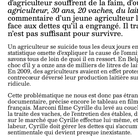
d'agriculteur souffrent de la faim, d
agriculteur, 30 ans, 20 vaches, du lai
commentaire d’un jeune agriculteur l
face aux dettes qu’il a engrangé. Il tr
n’est pas suffisant pour survivre.
Un agriculteur se suicide tous les deux jours 
statistique omette d’expliquer la cause de l’omn
savons tous de loin de quoi il en ressort. En Be
choc d’il y a onze ans de milliers de litres de 
En 2009, des agriculteurs avaient en effet protes
contrecœur déversé leur production laitière sur
ridicule.
Cette problématique ne nous est donc pas étra
documentaire, précise encore le tableau en film
français. Marconi filme Cyrille du levé au cou
la traite des vaches, de l’entretien des étables,
sur le marché que Cyrille effectue lui-même, et
labeur, Cyrille doit gérer les dettes qui s’accum
sentimentale qui devient presque inexistante.