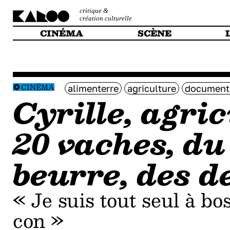
critique &
création culturelle
CINÉMA
SCÈNE
CINÉMA
alimenterre
agriculture
document
Cyrille, agric
20 vaches, du 
beurre, des d
« Je suis tout seul à b
con »