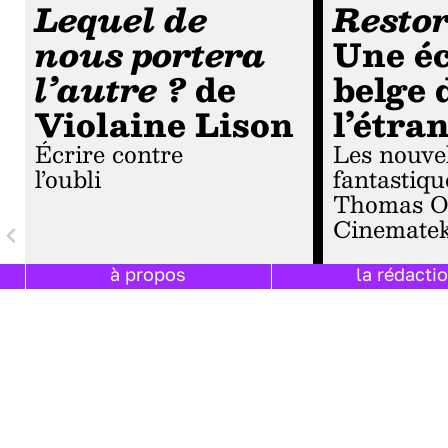
Lequel de
Resto
nous portera
Une éc
l’autre ?
de
belge 
Violaine Lison
l’étra
Écrire contre
Les nouvelles
l’oubli
fantastiqu
Thomas O
Cinemate
à propos
la rédacti
court métra
cinéma belg
cinematek
esperluète
amour
nouvelle
c
journal intime
fantôme
t
première guerre mondiale