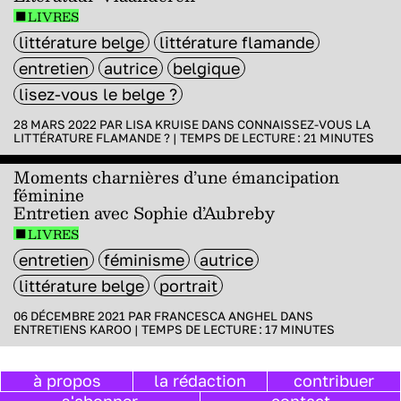
LIVRES
littérature belge
littérature flamande
entretien
autrice
belgique
lisez-vous le belge ?
28 MARS 2022 PAR
LISA KRUISE
DANS
CONNAISSEZ-VOUS LA
LITTÉRATURE FLAMANDE ?
|
TEMPS DE LECTURE :
21
MINUTES
Moments charnières d’une émancipation
féminine
Entretien avec Sophie d’Aubreby
LIVRES
entretien
féminisme
autrice
littérature belge
portrait
06 DÉCEMBRE 2021 PAR
FRANCESCA ANGHEL
DANS
ENTRETIENS KAROO
|
TEMPS DE LECTURE :
17
MINUTES
à propos
la rédaction
contribuer