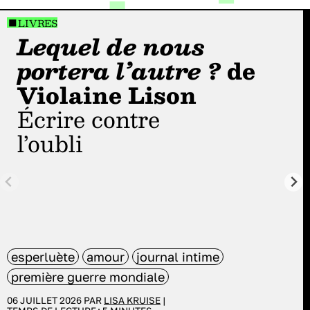
LIVRES
Lequel de nous
portera l’autre ?
de
Violaine Lison
Écrire contre
l’oubli
esperluète
amour
journal intime
première guerre mondiale
06 JUILLET 2026 PAR
LISA KRUISE
|