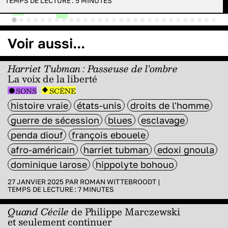
TEMPS DE LECTURE :
5
MINUTES
Voir aussi...
Harriet Tubman : Passeuse de l’ombre
La voix de la liberté
SONS
SCÈNE
histoire vraie
états-unis
droits de l'homme
guerre de sécession
blues
esclavage
penda diouf
françois ebouele
afro-américain
harriet tubman
edoxi gnoula
dominique larose
hippolyte bohouo
27 JANVIER 2025 PAR
ROMAN WITTEBROODT
|
TEMPS DE LECTURE :
7
MINUTES
Quand Cécile
de Philippe Marczewski
et seulement continuer