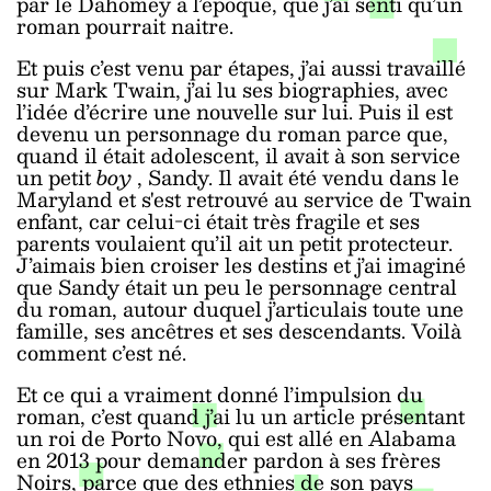
par le Dahomey
à l’époque, que j’ai senti qu’un
roman pourrait naitre.
Et puis c’est venu par étapes, j’ai aussi travaillé
sur Mark Twain, j’ai lu ses biographies, avec
l’idée d’écrire une nouvelle sur lui. Puis il est
devenu un personnage du roman parce que,
quand il était adolescent, il avait à son service
un petit
boy
, Sandy. Il avait été vendu dans le
Maryland et s'est retrouvé au service de Twain
enfant, car celui-ci était très fragile et ses
parents voulaient qu’il ait un petit protecteur.
J’aimais bien croiser les destins et j’ai imaginé
que Sandy était un peu le personnage central
du roman, autour duquel j’articulais toute une
famille, ses ancêtres et ses descendants. Voilà
comment c’est né.
Et ce qui a vraiment donné l’impulsion du
roman, c’est quand j’ai lu un article présentant
un roi de Porto Novo, qui est allé en Alabama
en 2013 pour demander pardon à ses frères
Noirs, parce que des ethnies de son pays