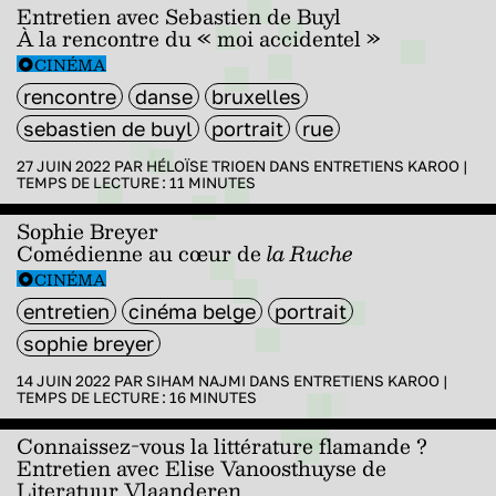
Entretien avec Sebastien de Buyl
À la rencontre du « moi accidentel »
CINÉMA
rencontre
danse
bruxelles
sebastien de buyl
portrait
rue
27 JUIN 2022 PAR
HÉLOÏSE TRIOEN
DANS
ENTRETIENS KAROO
|
TEMPS DE LECTURE :
11
MINUTES
Sophie Breyer
Comédienne au cœur de
la Ruche
CINÉMA
entretien
cinéma belge
portrait
sophie breyer
14 JUIN 2022 PAR
SIHAM NAJMI
DANS
ENTRETIENS KAROO
|
TEMPS DE LECTURE :
16
MINUTES
Connaissez-vous la littérature flamande ?
Entretien avec Elise Vanoosthuyse de
Literatuur Vlaanderen