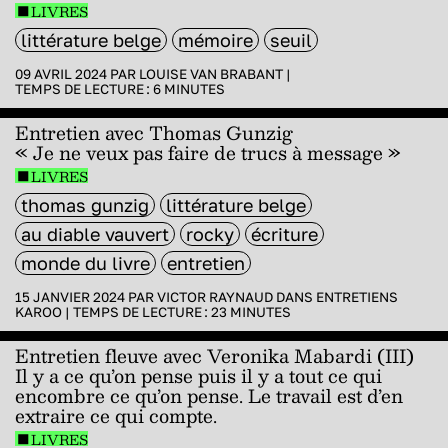
LIVRES
littérature belge
mémoire
seuil
09 AVRIL 2024 PAR
LOUISE VAN BRABANT
|
TEMPS DE LECTURE :
6
MINUTES
Entretien avec Thomas Gunzig
« Je ne veux pas faire de trucs à message »
LIVRES
thomas gunzig
littérature belge
au diable vauvert
rocky
écriture
monde du livre
entretien
15 JANVIER 2024 PAR
VICTOR RAYNAUD
DANS
ENTRETIENS
KAROO
|
TEMPS DE LECTURE :
23
MINUTES
Entretien fleuve avec Veronika Mabardi (III)
Il y a ce qu’on pense puis il y a tout ce qui
encombre ce qu’on pense. Le travail est d’en
extraire ce qui compte.
LIVRES