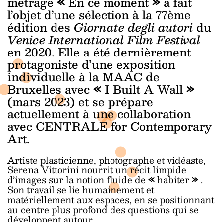
métrage
«
En ce moment
»
a fait
l’objet d’une sélection à la 77ème
édition des
Giornate degli autori
du
Venice International Film Festival
en 2020. Elle a été dernièrement
protagoniste d’une exposition
individuelle à la MAAC de
Bruxelles avec
«
I Built A Wall
»
(mars 2023) et se prépare
actuellement à une collaboration
avec
CENTRALE for Contemporary
Art.
Artiste plasticienne, photographe et vidéaste,
Serena Vittorini nourrit un récit limpide
d’images sur la notion fluide de
«
habiter
»
.
Son travail se lie humainement et
matériellement aux espaces, en se positionnant
au centre plus profond des questions qui se
développent autour.