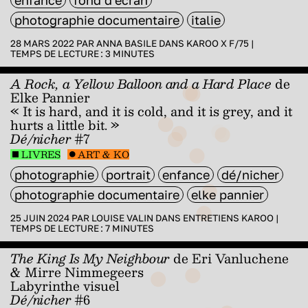
photographie documentaire
italie
28 MARS 2022 PAR
ANNA BASILE
DANS
KAROO X F/75
|
TEMPS DE LECTURE :
3
MINUTES
A Rock, a Yellow Balloon and a Hard Place
de
Elke Pannier
« It is hard, and it is cold, and it is grey, and it
hurts a little bit. »
Dé/nicher
#7
LIVRES
ART & KO
photographie
portrait
enfance
dé/nicher
photographie documentaire
elke pannier
25 JUIN 2024 PAR
LOUISE VALIN
DANS
ENTRETIENS KAROO
|
TEMPS DE LECTURE :
7
MINUTES
The King Is My Neighbour
de Eri Vanluchene
& Mirre Nimmegeers
Labyrinthe visuel
Dé/nicher
#6