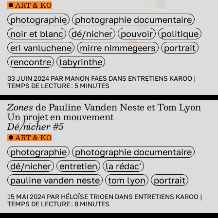
ART & KO
photographie
photographie documentaire
noir et blanc
dé/nicher
pouvoir
politique
eri vanluchene
mirre nimmegeers
portrait
rencontre
labyrinthe
03 JUIN 2024 PAR
MANON FAES
DANS
ENTRETIENS KAROO
|
TEMPS DE LECTURE :
5
MINUTES
Zones
de Pauline Vanden Neste et Tom Lyon
Un projet en mouvement
Dé/nicher #5
ART & KO
photographie
photographie documentaire
dé/nicher
entretien
la rédac'
pauline vanden neste
tom lyon
portrait
15 MAI 2024 PAR
HÉLOÏSE TRIOEN
DANS
ENTRETIENS KAROO
|
TEMPS DE LECTURE :
8
MINUTES