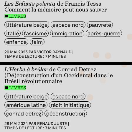
Les Enfants polenta
de Francis Tessa
Comment la mémoire peut nous sauver
LIVRES
littérature belge
espace nord
pauvreté
italie
fascisme
immigration
après-guerre
enfance
faim
20 MAI 2025 PAR
VICTOR RAYNAUD
|
TEMPS DE LECTURE :
7
MINUTES
L’Herbe à brûler
de Conrad Detrez
(Dé)construction d’un Occidental dans le
Brésil révolutionnaire
LIVRES
littérature belge
espace nord
amérique latine
récit initiatique
conrad detrez
déconstruction
28 MAI 2024 PAR
RENAUD JUSTE
|
TEMPS DE LECTURE :
7
MINUTES