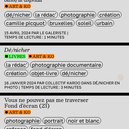
ART & KO
dé/nicher
la rédac'
photographie
création
camille picquot
bruxelles
soleil
urbain
15 AVRIL 2024 PAR
LE GALERISTE
|
TEMPS DE LECTURE :
1
MINUTES
Dé/nicher
LIVRES
ART & KO
la rédac'
photographie documentaire
création
objet-livre
dé/nicher
16 JANVIER 2024 PAR
COLLECTIF KAROO
DANS
DÉ/NICHER EN
PHOTO
|
TEMPS DE LECTURE :
3
MINUTES
Vous ne pouvez pas me traverser
Fond d’écran (23)
ART & KO
photographie
portrait
noir et blanc
enfance
fond d'écran