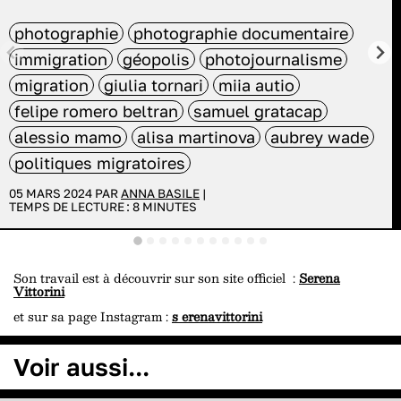
photographie
photographie documentaire
immigration
géopolis
photojournalisme
migration
giulia tornari
miia autio
felipe romero beltran
samuel gratacap
alessio mamo
alisa martinova
aubrey wade
politiques migratoires
05 MARS 2024 PAR
ANNA BASILE
|
TEMPS DE LECTURE :
8
MINUTES
Son travail est à découvrir sur son site officiel :
Serena
Vittorini
et sur sa page Instagram :
s
erenavittorini
Voir aussi...