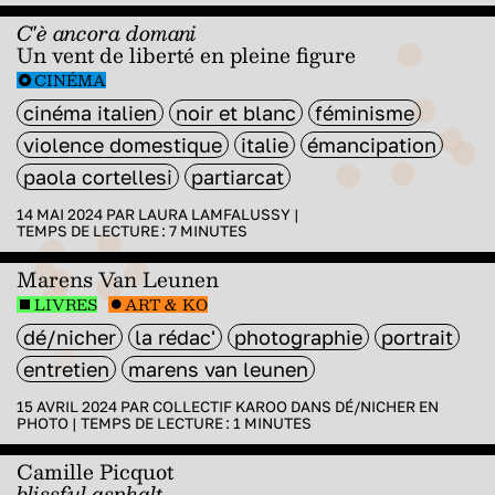
C'è ancora domani
Un vent de liberté en pleine figure
CINÉMA
cinéma italien
noir et blanc
féminisme
violence domestique
italie
émancipation
paola cortellesi
partiarcat
14 MAI 2024 PAR
LAURA LAMFALUSSY
|
TEMPS DE LECTURE :
7
MINUTES
Marens Van Leunen
LIVRES
ART & KO
dé/nicher
la rédac'
photographie
portrait
entretien
marens van leunen
15 AVRIL 2024 PAR
COLLECTIF KAROO
DANS
DÉ/NICHER EN
PHOTO
|
TEMPS DE LECTURE :
1
MINUTES
Camille Picquot
blissful asphalt