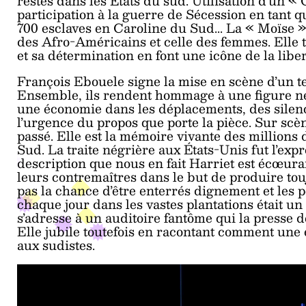
restés dans les États du sud. Utilisation d’un 
participation à la guerre de Sécession en tant q
700 esclaves en Caroline du Sud... La « Moïse 
des Afro-Américains et celle des femmes. Elle t
et sa détermination en font une icône de la libert
François Ebouele signe la mise en scène d’un te
Ensemble, ils rendent hommage à une figure nég
une économie dans les déplacements, des sile
l’urgence du propos que porte la pièce. Sur sc
passé. Elle est la mémoire vivante des millions 
Sud. La traite négrière aux États-Unis fut l’exp
description que nous en fait Harriet est écœur
leurs contremaîtres dans le but de produire to
pas la chance d’être enterrés dignement et les p
chaque jour dans les vastes plantations était un
s’adresse à un auditoire fantôme qui la presse d
Elle jubile toutefois en racontant comment une e
aux sudistes.