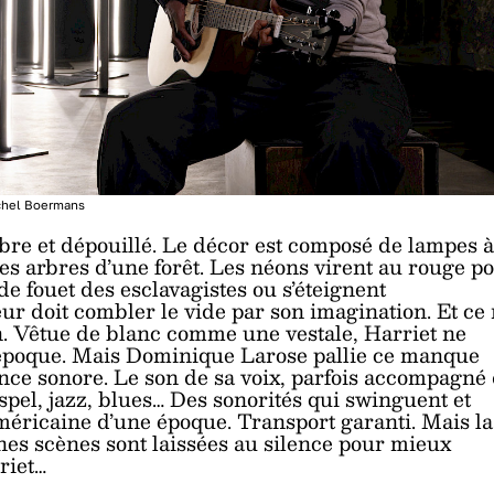
chel Boermans
re et dépouillé. Le décor est composé de lampes à
es arbres d’une forêt. Les néons virent au rouge p
de fouet des esclavagistes ou s’éteignent
ur doit combler le vide par son imagination. Et ce
n. Vêtue de blanc comme une vestale, Harriet ne
 époque. Mais Dominique Larose pallie ce manque
nce sonore. Le son de sa voix, parfois accompagné
ospel, jazz, blues… Des sonorités qui swinguent et
éricaine d’une époque. Transport garanti. Mais la
nes scènes sont laissées au silence pour mieux
riet…