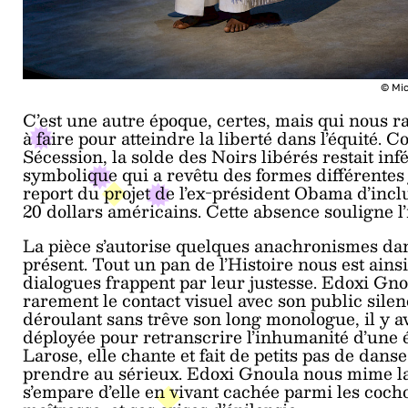
© Mi
C’est une autre époque, certes, mais qui nous ra
à faire pour atteindre la liberté dans l’équité. 
Sécession, la solde des Noirs libérés restait in
symbolique qui a revêtu des formes différentes 
report du projet de l’ex-président Obama d’incl
20 dollars américains. Cette absence souligne 
La pièce s’autorise quelques anachronismes dan
présent. Tout un pan de l’Histoire nous est ains
dialogues frappent par leur justesse. Edoxi Gnou
rarement le contact visuel avec son public silen
déroulant sans trêve son long monologue, il y av
déployée pour retranscrire l’inhumanité d’un
Larose, elle chante et fait de petits pas de dan
prendre au sérieux. Edoxi Gnoula nous mime la
s’empare d’elle en vivant cachée parmi les cocho