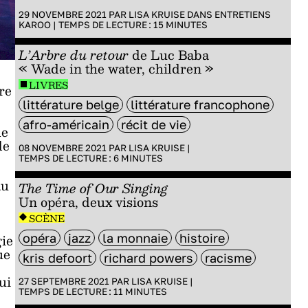
29 NOVEMBRE 2021 PAR
LISA KRUISE
DANS
ENTRETIENS
KAROO
|
TEMPS DE LECTURE :
15
MINUTES
L’Arbre du retour
de Luc Baba
« Wade in the water, children »
LIVRES
re
littérature belge
littérature francophone
afro-américain
récit de vie
le
de
08 NOVEMBRE 2021 PAR
LISA KRUISE
|
TEMPS DE LECTURE :
6
MINUTES
au
The Time of Our Singing
Un opéra, deux visions
SCÈNE
gie
opéra
jazz
la monnaie
histoire
ue
kris defoort
richard powers
racisme
ui
27 SEPTEMBRE 2021 PAR
LISA KRUISE
|
TEMPS DE LECTURE :
11
MINUTES