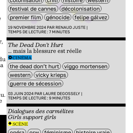
colonisation
chili
histoire
western
festival de cannes
décolonisation
e
premier film
génocide
felipe gálvez
19 NOVEMBRE 2024 PAR
RENAUD JUSTE
|
TEMPS DE LECTURE :
7
MINUTES
r,
The Dead Don’t Hurt
... mais la blessure est réelle
CINÉMA
 du
La
the dead don’t hurt
viggo mortensen
western
vicky krieps
guerre de sécession
cu.
03 JUIN 2024 PAR
LAURE DEGOSSELY
|
TEMPS DE LECTURE :
9
MINUTES
e
Dialogues des carmélites
Girls support girls
SCÈNE
opéra
orw
féminisme
histoire vraie