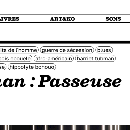
LIVRES
ART&KO
SONS
its de l'homme
guerre de sécession
blues
çois ebouele
afro-américain
harriet tubman
se
hippolyte bohouo
an : Passeuse