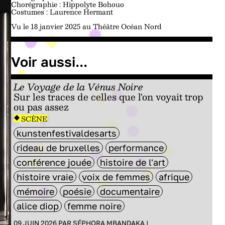
Chorégraphie : Hippolyte Bohouo
Costumes : Laurence Hermant
Vu le 18 janvier 2025 au Théâtre Océan Nord
Voir aussi...
Le Voyage de la Vénus Noire
Sur les traces de celles que l'on voyait trop
ou pas assez
SCÈNE
kunstenfestivaldesarts
rideau de bruxelles
performance
conférence jouée
histoire de l'art
histoire vraie
voix de femmes
afrique
mémoire
poésie
documentaire
alice diop
femme noire
09 JUIN 2026 PAR
SÉPHORA MBANDAKA
|