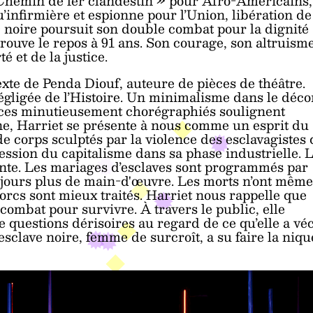
« Chemin de fer clandestin » pour Afro-Américains,
u’infirmière et espionne pour l’Union, libération de
» noire poursuit son double combat pour la dignité
rouve le repos à 91 ans. Son courage, son altruism
é et de la justice.
xte de Penda Diouf, auteure de pièces de théâtre.
ligée de l’Histoire. Un minimalisme dans le déco
nces minutieusement chorégraphiés soulignent
ène, Harriet se présente à nous comme un esprit du
de corps sculptés par la violence des esclavagistes
ression du capitalisme dans sa phase industrielle. 
ante. Les mariages d’esclaves sont programmés par
ujours plus de main-d'œuvre. Les morts n’ont même
orcs sont mieux traités. Harriet nous rappelle que
 combat pour survivre. À travers le public, elle
e questions dérisoires au regard de ce qu’elle a vé
sclave noire, femme de surcroît, a su faire la niqu