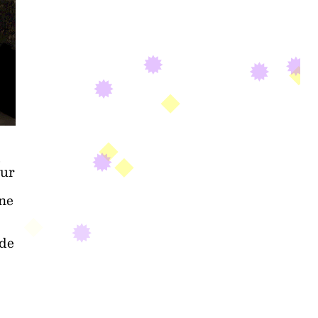
our
 ne
 de