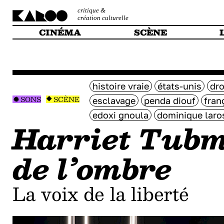
critique &
création culturelle
CINÉMA
SCÈNE
histoire vraie
états-unis
dro
SONS
SCÈNE
esclavage
penda diouf
fran
edoxi gnoula
dominique laro
Harriet Tubm
de l’ombre
La voix de la liberté