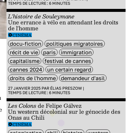
TEMPS DE LECTURE :
6
MINUTES
L'histoire de Souleymane
Une errance à vélo en attendant les droits
de l'homme
CINÉMA
docu-fiction
politiques migratoires
récit de vie
paris
immigration
capitalisme
festival de cannes
cannes 2024
un certain regard
droits de l'homme
demandeur d'asil
27 JANVIER 2025 PAR
ÉLIAS PRESZOW
|
TEMPS DE LECTURE :
6
MINUTES
u
Les Colons
de Felipe Gálvez
e
Un western décolonial sur le génocide des
Onas au Chili
CINÉMA