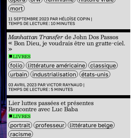
mort
11 SEPTEMBRE 2023 PAR
HÉLOÏSE COPIN
|
TEMPS DE LECTURE :
10
MINUTES
Manhattan Transfer
de John Dos Passos
« Bon Dieu, je voudrais être un gratte-ciel.
»
LIVRES
folio
littérature américaine
classique
urbain
industrialisation
états-unis
03 AVRIL 2023 PAR
VICTOR RAYNAUD
|
TEMPS DE LECTURE :
5
MINUTES
Lier luttes passées et présentes
Rencontre avec Luc Baba
LIVRES
portrait
professeur
littérature belge
racisme