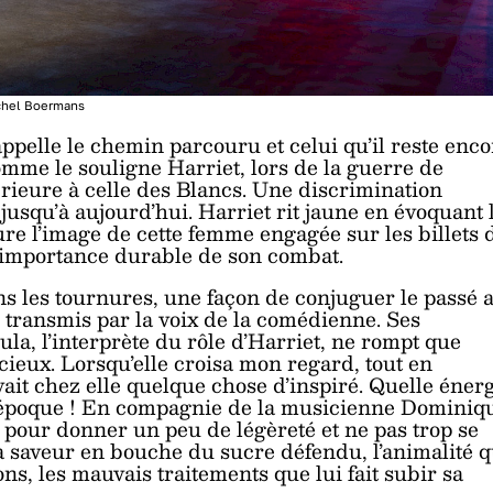
chel Boermans
ppelle le chemin parcouru et celui qu’il reste enco
Comme le souligne Harriet, lors de la guerre de
férieure à celle des Blancs. Une discrimination
jusqu’à aujourd’hui. Harriet rit jaune en évoquant 
ure l’image de cette femme engagée sur les billets 
l’importance durable de son combat.
s les tournures, une façon de conjuguer le passé 
i transmis par la voix de la comédienne. Ses
la, l’interprète du rôle d’Harriet, ne rompt que
cieux. Lorsqu’elle croisa mon regard, tout en
ait chez elle quelque chose d’inspiré. Quelle éner
e époque ! En compagnie de la musicienne Dominiq
se pour donner un peu de légèreté et ne pas trop se
 saveur en bouche du sucre défendu, l’animalité q
ns, les mauvais traitements que lui fait subir sa