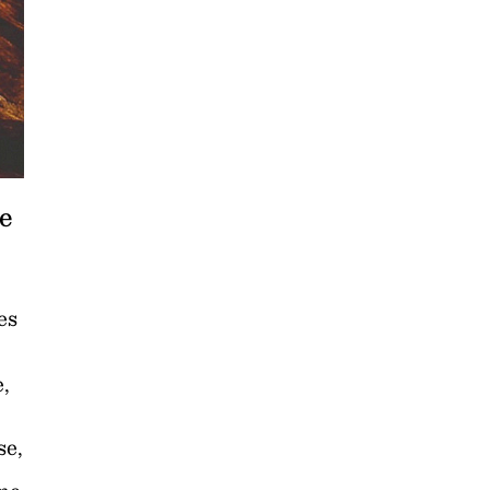
ie
es
e,
se,