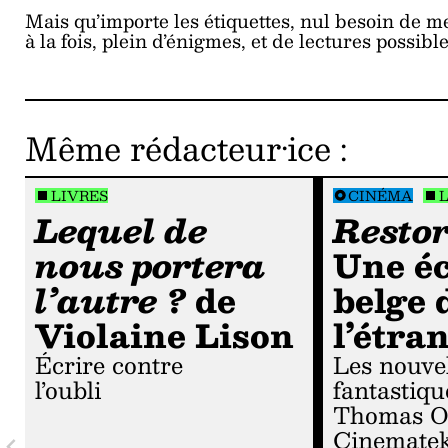
Mais qu’importe les étiquettes, nul besoin de me
à la fois, plein d’énigmes, et de lectures possible
Même rédacteur·ice
:
LIVRES
CINÉMA
Lequel de
Resto
nous portera
Une éc
l’autre ?
de
belge 
Violaine Lison
l’étra
Écrire contre
Les nouvelles
l’oubli
fantastiqu
Thomas O
Cinemate