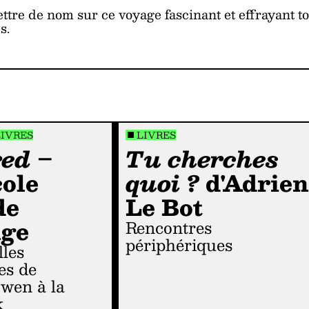
ttre de nom sur ce voyage fascinant et effrayant t
s.
LIVRES
LIVRES
red
–
Tu cherches
ole
quoi ?
d'Adrie
de
Le Bot
nge
Rencontres
périphériques
es de
wen à la
k