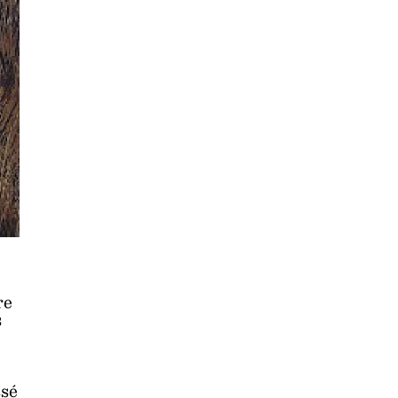
re
s
ssé