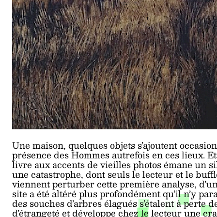
Une maison, quelques objets s’ajoutent occasio
présence des Hommes autrefois en ces lieux. Et p
livre aux accents de vieilles photos émane un 
une catastrophe, dont seuls le lecteur et le buf
viennent perturber cette première analyse, d’une
site a été altéré plus profondément qu’il n’y para
des souches d’arbres élagués s’étalent à perte d
d’étrangeté et développe chez le lecteur une crain