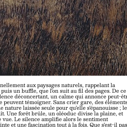
nnellement aux paysages naturels, rappelant la
uis un buffle, que l’on suit au fil des pages. De ce
silence déconcertant, un calme qui annonce peut-êt
fle peuvent témoigner. Sans crier gare, des élément
 nature laissée seule pour qu’elle s’épanouisse ; le
ît. Une forêt brûle, un oléoduc divise la plaine, et
e vue. Le silence amplifie alors le sentiment
te et une fascination tout à la fois. Que s’est-il pa