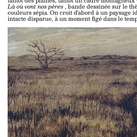
tantôt des plaines, tantôt un cadre montagneux
Là où vont nos pères
, bande dessinée sur le th
couleurs sépia. On croit d’abord à un paysage id
intacte disparue, à un moment figé dans le temp