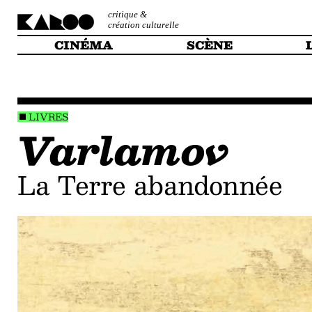
critique &
création culturelle
CINÉMA
SCÈNE
LIVRES
Varlamov
La Terre abandonnée