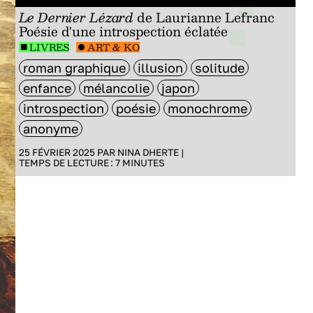
Le Dernier Lézard
de Laurianne Lefranc
Poésie d'une introspection éclatée
LIVRES
ART & KO
roman graphique
illusion
solitude
enfance
mélancolie
japon
introspection
poésie
monochrome
anonyme
25 FÉVRIER 2025 PAR
NINA DHERTE
|
TEMPS DE LECTURE :
7
MINUTES