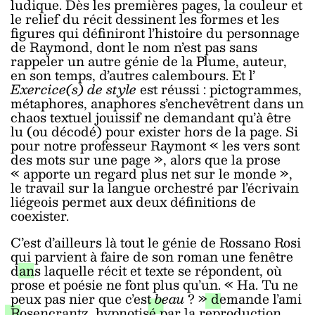
ludique. Dès les premières pages, la couleur et
le relief du récit dessinent les formes et les
figures qui définiront l’histoire du personnage
de Raymond, dont le nom n’est pas sans
rappeler un autre génie de la Plume, auteur,
en son temps, d’autres calembours. Et l’
Exercice(s) de style
est réussi : pictogrammes,
métaphores, anaphores s’enchevêtrent dans un
chaos textuel jouissif ne demandant qu’à être
lu (ou décodé) pour exister hors de la page. Si
pour notre professeur Raymont « les vers sont
des mots sur une page », alors que la prose
« apporte un regard plus net sur le monde »,
le travail sur la langue orchestré par l’écrivain
liégeois permet aux deux définitions de
coexister.
C’est d’ailleurs là tout le génie de Rossano Rosi
qui parvient à faire de son roman une fenêtre
dans laquelle récit et texte se répondent, où
prose et poésie ne font plus qu’un. « Ha. Tu ne
peux pas nier que c’est
beau
? » demande l’ami
Rosencrantz, hypnotisé par la reproduction