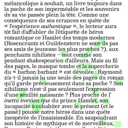
mélancolique à souhait, un livre toujours dans
la poche de son imperméable et les souvenirs
de sa vie passée plein la tête. Comme une
conséquence de ses errances en quête de
« l’expérience
authentique
», le lecteur aura
tôt fait d’affubler de l’étiquette de héros
romantique ce Hamlet des temps modernes
(Rosencrantz et Guildenstern ne sont-ils pas
ses amis de jeunesse les plus proches ?), aux
penchants nihilistes – tout comme son
pendant shakespearien d’ailleurs. Mais au fil
des pages, le masque tombe et la supercherie
du « barbon barbant » est dévoilée : Raymond
n’a-t-il jamais lu une seule des pages du roman
qu’il garde précieusement dans sa poche ? Son
nihilisme n’est-il pas seulement l’expression
d’une sénilité naissante ? Plus proche de l’
inetto
svevien que du prince Hamlet, son
incapacité à cohabiter avec le présent (et le
passé) pousse notre héros dans une quête
inespérée de l’insaisissable. En saupoudrant
son histoire de mythique et de merveilleux,