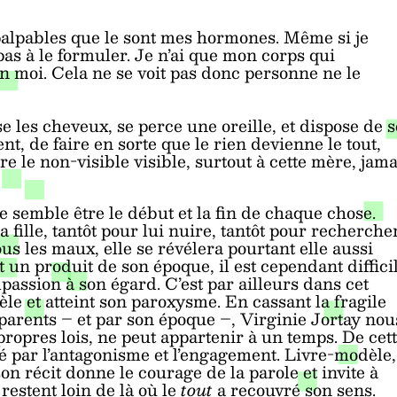
mpalpables que le sont mes hormones. Même si je
pas à le formuler. Je n’ai que mon corps qui
en moi. Cela ne se voit pas donc personne ne le
se les cheveux, se perce une oreille, et dispose de 
t, de faire en sorte que le rien devienne le tout,
re le non-visible visible, surtout à cette mère, jama
re semble être le début et la fin de chaque chose.
a fille, tantôt pour lui nuire, tantôt pour recherche
tous les maux, elle se révélera pourtant elle aussi
t un produit de son époque, il est cependant diffici
passion à son égard. C’est par ailleurs dans cet
èle et atteint son paroxysme. En cassant la fragile
parents – et par son époque –, Virginie Jortay nou
propres lois, ne peut appartenir à un temps. De cet
ué par l’antagonisme et l’engagement. Livre-modèle,
son récit donne le courage de la parole et invite à
à
restent loin de là où le
tout
a recouvré son sens.