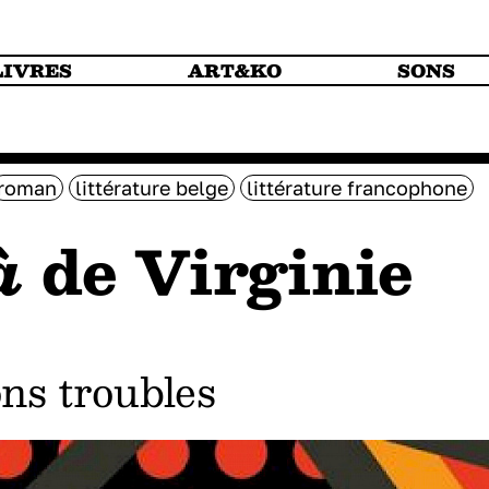
LIVRES
ART&KO
SONS
roman
littérature belge
littérature francophone
là
de Virginie
ons troubles