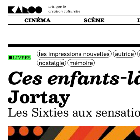
critique &
création culturelle
CINÉMA
SCÈNE
les impressions nouvelles
autrice
LIVRES
nostalgie
mémoire
Ces enfants-
Jortay
Les Sixties aux sensati