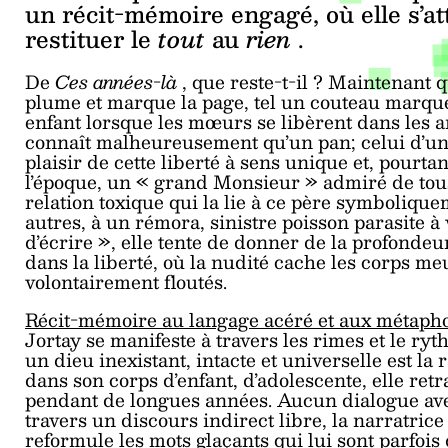
un récit-mémoire engagé, où elle s’at
restituer le
tout
au
rien
.
De
Ces années-là
, que reste-t-il ? Maintenant 
plume et marque la page, tel un couteau marquer
enfant lorsque les mœurs se libèrent dans les ann
connaît malheureusement qu’un pan; celui d’un
plaisir de cette liberté à sens unique et, pourta
l’époque, un « grand Monsieur » admiré de tous, 
relation toxique qui la lie à ce père symboliqu
autres, à un rémora, sinistre poisson parasite à
d’écrire », elle tente de donner de la profondeu
dans la liberté, où la nudité cache les corps me
volontairement floutés.
Récit-mémoire au langage acéré et aux métaph
Jortay se manifeste à travers les rimes et le ry
un dieu inexistant, intacte et universelle est la
dans son corps d’enfant, d’adolescente, elle retr
pendant de longues années. Aucun dialogue avec l
travers un discours indirect libre, la narratric
reformule les mots glaçants qui lui sont parfois 