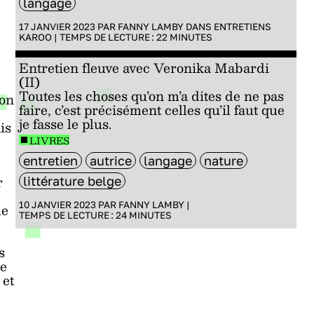
langage
17 JANVIER 2023 PAR
FANNY LAMBY
DANS
ENTRETIENS
KAROO
|
TEMPS DE LECTURE :
22
MINUTES
Entretien fleuve avec Veronika Mabardi
(II)
Toutes les choses qu’on m’a dites de ne pas
son
faire, c’est précisément celles qu’il faut que
je fasse le plus.
is
LIVRES
entretien
autrice
langage
nature
r
littérature belge
10 JANVIER 2023 PAR
FANNY LAMBY
|
le
TEMPS DE LECTURE :
24
MINUTES
s
te
 et