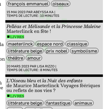
à
françois emmanuel
oiseaux
15 MAI 2023 PAR
ABEYSSA KA
|
TEMPS DE LECTURE :
10
MINUTES
Pelléas et Mélisande
et
la Princesse Maleine
Maeterlinck en fête !
LIVRES
la
maeterlinck
espace nord
classique
littérature belge
prix nobel
symbolisme
ion
théâtre
amour
20 MARS 2023 PAR
LISA RIZZO
|
TEMPS DE LECTURE :
8
MINUTES
L’Oiseau bleu
et
la Nuit des enfants
à
de Maurice Maeterlinck Voyages féériques
ée
ou reflets de nos vies ?
LIVRES
littérature belge
fantastique
animaux