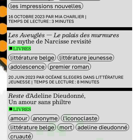
les impressions nouvelles
16 OCTOBRE 2023 PAR
MIA CHARLIER
|
TEMPS DE LECTURE :
3
MINUTES
Les Aveuglés — Le palais des murmures
Le mythe de Narcisse revisité
LIVRES
littérature belge
littérature jeunesse
adolescence
premier roman
20 JUIN 2023 PAR
OCÉANE SLEGERS
DANS
LITTÉRATURE
JEUNESSE
|
TEMPS DE LECTURE :
8
MINUTES
Reste
d’Adeline Dieudonné,
Un amour sans philtre
LIVRES
amour
anonyme
l'iconoclaste
littérature belge
mort
adeline dieudonné
cruauté