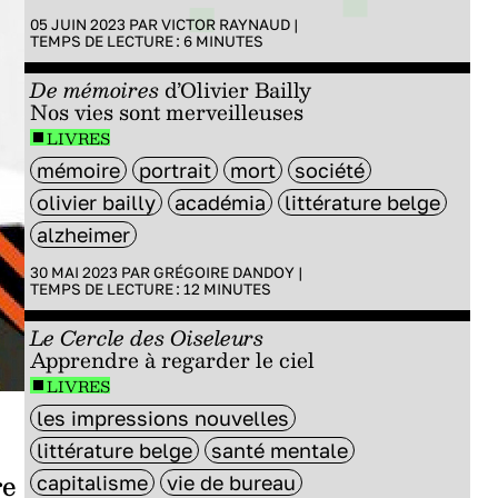
05 JUIN 2023 PAR
VICTOR RAYNAUD
|
TEMPS DE LECTURE :
6
MINUTES
De mémoires
d’Olivier Bailly
Nos vies sont merveilleuses
LIVRES
mémoire
portrait
mort
société
olivier bailly
académia
littérature belge
alzheimer
30 MAI 2023 PAR
GRÉGOIRE DANDOY
|
TEMPS DE LECTURE :
12
MINUTES
Le Cercle des Oiseleurs
Apprendre à regarder le ciel
LIVRES
les impressions nouvelles
littérature belge
santé mentale
re
capitalisme
vie de bureau