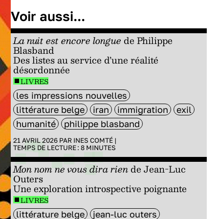
Voir aussi...
La nuit est encore longue
de Philippe
Blasband
Des listes au service d’une réalité
désordonnée
LIVRES
les impressions nouvelles
littérature belge
iran
immigration
exil
humanité
philippe blasband
21 AVRIL 2026 PAR
INES COMTÉ
|
TEMPS DE LECTURE :
8
MINUTES
Mon nom ne vous dira rien
de Jean-Luc
Outers
Une exploration introspective poignante
LIVRES
littérature belge
jean-luc outers