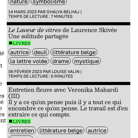
nature
symbolisme
14 MARS 2023 PAR
GHALYA BELHAJ
|
TEMPS DE LECTURE :
7
MINUTES
Le Laveur de vitres
de Laurence Skivée
Une solitude partagée
LIVRES
té
autrice
deuil
littérature belge
a
la lettre volée
drame
mystique
t
06 FÉVRIER 2023 PAR
LOUISE VALIN
|
TEMPS DE LECTURE :
6
MINUTES
e
Entretien fleuve avec Veronika Mabardi
es
(III)
sé
Il y a ce qu’on pense puis il y a tout ce qui
e
encombre ce qu’on pense. Le travail est d’en
es
extraire ce qui compte.
ont
LIVRES
entretien
littérature belge
autrice