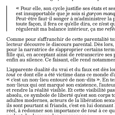
« Pour elle, son cycle justifie ses états et 
est insupportable que je sois si
garçon man
Peut-être faut-il songer à m'administrer la pi
toute façon, il fera ce qu’elle dira, ce n’est 
régulerait ma balance intérieur, ça me
refé
Comme pour s’affranchir de cette parentalité to
lecteur découvre le discours parental. Dès lors, 
pour la narratrice de s’approprier certains terme
fille qui, en acceptant ainsi de retranscrire ses
enfin au silence. Ce faisant, elle rend notammen
L’apparente dualité du vrai et du faux est dès lo
tout
ce dont elle a été victime dans ce monde d’
« c’est un non-lieu entouré de non-dits ». En ten
non-lieux qui ont marqué son existence, l’auteur
et rendre la réalité visible. Et cette visibilité 
absolu, ce symbole de liberté qu’est son corps tor
adultes modernes, acteurs de la libération sexue
ils sont pourtant si friands, c’est en lui donnan
réel, à redonner son importance de
tout
à ce q