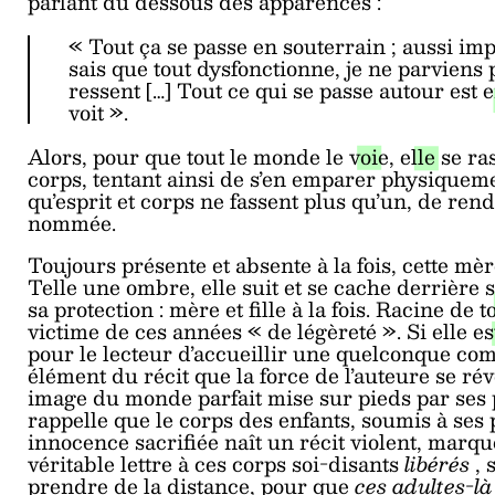
parlant du dessous des apparences :
« Tout ça se passe en souterrain ; aussi i
sais que tout dysfonctionne, je ne parviens 
ressent […] Tout ce qui se passe autour est 
voit ».
Alors, pour que tout le monde le voie, elle se ra
corps, tentant ainsi de s’en emparer physiquemen
qu’esprit et corps ne fassent plus qu’un, de rend
nommée.
Toujours présente et absente à la fois, cette mè
Telle une ombre, elle suit et se cache derrière s
sa protection : mère et fille à la fois. Racine de 
victime de ces années « de légèreté ». Si elle es
pour le lecteur d’accueillir une quelconque com
élément du récit que la force de l’auteure se rév
image du monde parfait mise sur pieds par ses 
rappelle que le corps des enfants, soumis à ses 
innocence sacrifiée naît un récit violent, marq
véritable lettre à ces corps soi-disants
libérés
, 
prendre de la distance, pour que
ces adultes-l