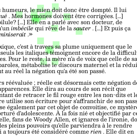
ses humeurs, le mien doit donc être dompté. Il lui
qué
. Mes hormones doivent être corrigées. [...]
lule? [...] Elle en a parlé avec son docteur, de
qu’un
imbécile
qui rêve de la
sauter
. [...] Et puis ça
miniserait
.»
xique, c’est à travers sa plume uniquement que le
seuls les italiques témoignent encore de la difficul
s. Pour le reste, la mère n’a de voix que celle de s
 paroles, métabolise le discours maternel et la rédui
t au réel la négation qu’a été son passé.
rs réévaluée ; réelle est désormais cette négation d
apparences. Elle dira au cours de son récit que
tant de retracer le fil rouge entre les non-dits et l
e utilise son écriture pour s’affranchir de son pas
passe également par cet objet de convoitise, ce mystèr
turé d’adolescente. À la fois nié et objectifié par c
lle, fans de Woody Allen, et ignares de l’ironie, d
t les pleins pouvoirs qu’elle parviendra à le rendre
ui a toujours été considéré comme
rien
. Elle dit en