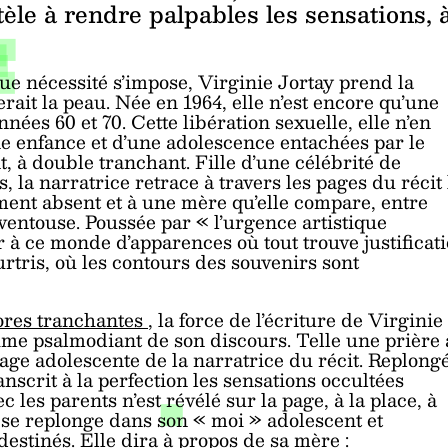
tèle à rendre palpables les sensations, 
que nécessité s’impose, Virginie Jortay prend la
ait la peau. Née en 1964, elle n’est encore qu’une
ées 60 et 70. Cette libération sexuelle, elle n’en
e enfance et d’une adolescence entachées par le
nt, à double tranchant. Fille d’une célébrité de
la narratrice retrace à travers les pages du récit 
ement absent et à une mère qu’elle compare, entre
 ventouse. Poussée par « l’urgence artistique
r à ce monde d’apparences où tout trouve justificat
urtris, où les contours des souvenirs sont
ores tranchantes
, la force de l’écriture de Virginie
thme psalmodiant de son discours. Telle une prière 
 rage adolescente de la narratrice du récit. Replong
anscrit à la perfection les sensations occultées
es parents n’est révélé sur la page, à la place, à
e se replonge dans son « moi » adolescent et
destinés. Elle dira à propos de sa mère :