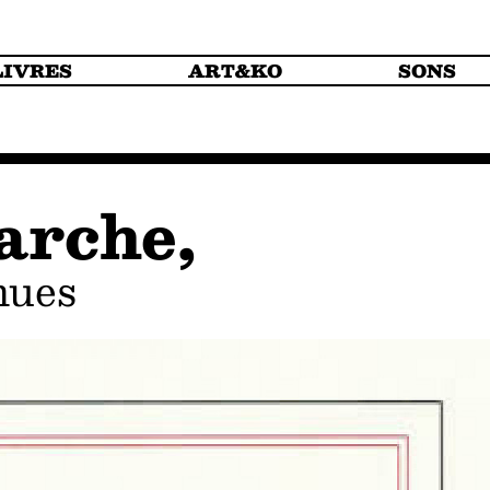
LIVRES
ART&KO
SONS
arche,
nues