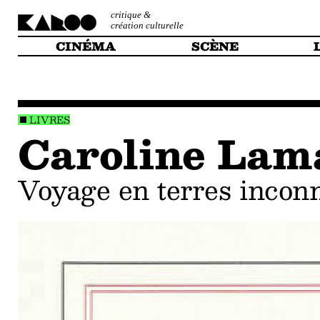
critique &
création culturelle
CINÉMA
SCÈNE
LIVRES
Caroline Lam
voyage en terres incon