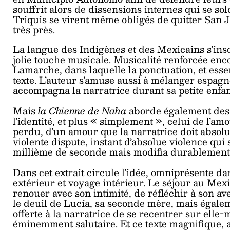
souffrit alors de dissensions internes qui se 
Triquis se virent même obligés de quitter San J
très près.
La langue des Indigènes et des Mexicains s’insc
jolie touche musicale. Musicalité renforcée enco
Lamarche, dans laquelle la ponctuation, et esse
texte. L’auteur s’amuse aussi à mélanger espagno
accompagna la narratrice durant sa petite enfa
Mais
la Chienne de Naha
aborde également des 
l’identité, et plus « simplement », celui de l’
perdu, d’un amour que la narratrice doit absolum
violente dispute, instant d’absolue violence qui
millième de seconde mais modifia durablement l
Dans cet extrait circule l’idée, omniprésente d
extérieur et voyage intérieur. Le séjour au Mexi
renouer avec son intimité, de réfléchir à son aven
le deuil de Lucía, sa seconde mère, mais égalem
offerte à la narratrice de se recentrer sur ell
éminemment salutaire. Et ce texte magnifique, a