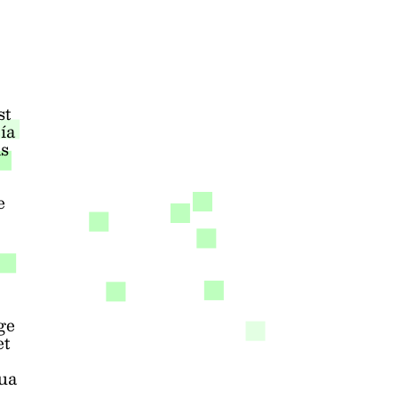
st
ía
ns
e
ge
et
tua