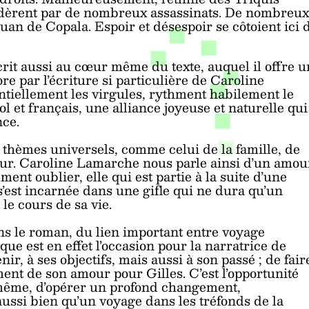
soldèrent par de nombreux assassinats. De nombreux
uan de Copala. Espoir et désespoir se côtoient ici 
rit aussi au cœur même du texte, auquel il offre 
re par l’écriture si particulière de Caroline
ntiellement les virgules, rythment habilement le
l et français, une alliance joyeuse et naturelle qui
nce.
thèmes universels, comme celui de la famille, de
amour. Caroline Lamarche nous parle ainsi d’un amou
ent oublier, elle qui est partie à la suite d’une
 s’est incarnée dans une gifle qui ne dura qu’un
e cours de sa vie.
ans le roman, du lien important entre voyage
que est en effet l’occasion pour la narratrice de
ir, à ses objectifs, mais aussi à son passé ; de fair
ent de son amour pour Gilles. C’est l’opportunité
e-même, d’opérer un profond changement,
ussi bien qu’un voyage dans les tréfonds de la