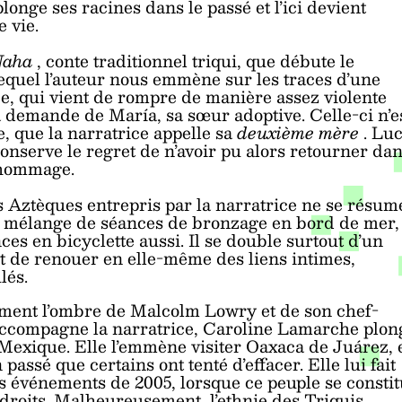
plonge ses racines dans le passé et l’ici devient
e vie.
 Naha
, conte traditionnel triqui, que débute le
quel l’auteur nous emmène sur les traces d’une
, qui vient de rompre de manière assez violente
a demande de María, sa sœur adoptive. Celle-ci n’e
le, que la narratrice appelle sa
deuxième mère
. Luc
conserve le regret de n’avoir pu alors retourner da
 hommage.
 Aztèques entrepris par la narratrice ne se résum
il mélange de séances de bronzage en bord de mer,
ces en bicyclette aussi. Il se double surtout d’un
et de renouer en elle-même des liens intimes,
lés.
mment l’ombre de Malcolm Lowry et de son chef-
 accompagne la narratrice, Caroline Lamarche plon
u Mexique. Elle l’emmène visiter Oaxaca de Juárez, 
passé que certains ont tenté d’effacer. Elle lui fait
es événements de 2005, lorsque ce peuple se consti
droits. Malheureusement, l’ethnie des Triquis