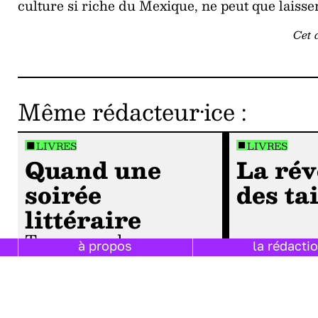
culture si riche du Mexique, ne peut que laisse
Cet 
Même rédacteur·ice
:
LIVRES
LIVRES
Quand une
La rév
soirée
des ta
littéraire
tourne au drame…
à propos
la rédacti