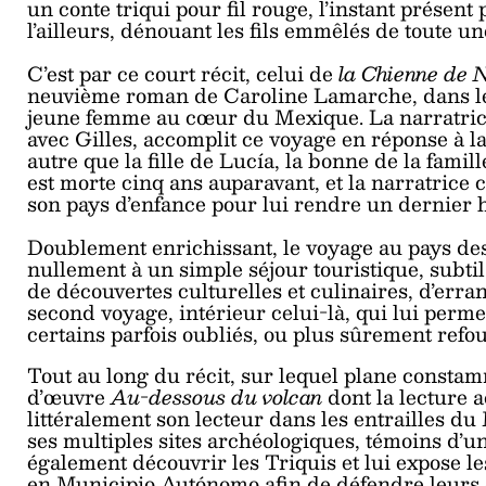
un conte triqui pour fil rouge, l’instant présent 
l’ailleurs, dénouant les fils emmêlés de toute un
C’est par ce court récit, celui de
la Chienne de
neuvième roman de Caroline Lamarche, dans le
jeune femme au cœur du Mexique. La narratrice
avec Gilles, accomplit ce voyage en réponse à l
autre que la fille de Lucía, la bonne de la famil
est morte cinq ans auparavant, et la narratrice 
son pays d’enfance pour lui rendre un dernier
Doublement enrichissant, le voyage au pays des
nullement à un simple séjour touristique, subt
de découvertes culturelles et culinaires, d’erran
second voyage, intérieur celui-là, qui lui perm
certains parfois oubliés, ou plus sûrement refou
Tout au long du récit, sur lequel plane consta
d’œuvre
Au-dessous du volcan
dont la lecture
littéralement son lecteur dans les entrailles d
ses multiples sites archéologiques, témoins d’un 
également découvrir les Triquis et lui expose l
en Municipio Autónomo afin de défendre leurs 