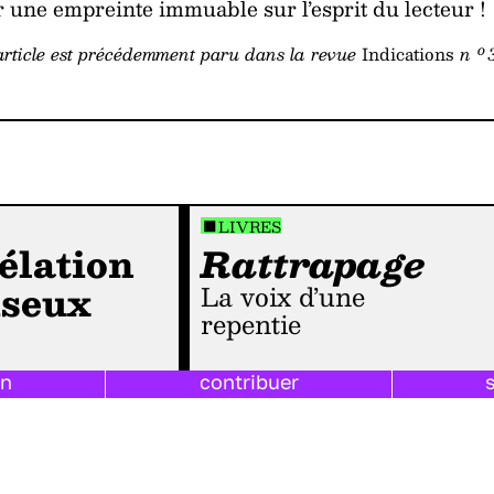
r une empreinte immuable sur l’esprit du lecteur !
o
article est précédemment paru dans la revue
Indications
n
LIVRES
élation
Rattrapage
iseux
la voix d’une
repentie
on
contribuer