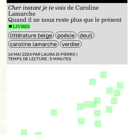
Cher instant je te vois
de Caroline
Lamarche
Quand il ne nous reste plus que le présent
LIVRES
littérature belge
poésie
deuil
caroline lamarche
verdier
14 MAI 2024 PAR
LAURA DI PIERRO
|
TEMPS DE LECTURE :
5
MINUTES