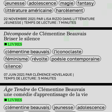
jeunesse
adolescence
magie
fantasy
littérature américaine
harcèlement
22 NOVEMBRE 2021 PAR
LISA RIZZO
DANS
LITTÉRATURE
JEUNESSE
|
TEMPS DE LECTURE :
7
MINUTES
Décomposée
de Clémentine Beauvais
Briser le silence
LIVRES
clémentine beauvais
l'iconoclaste
féminisme
révolte
poésie contemporaine
silence
07 JUIN 2021 PAR
CLÉMENCE HOVELAQUE
|
TEMPS DE LECTURE :
5
MINUTES
Âge Tendre
de Clémentine Beauvais
une comédie d’apprentissage de la vie
LIVRES
clémentine beauvais
jeunesse
adolescence