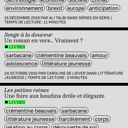
environnement
brexit
europe
anticipation
16 DÉCEMBRE 2019 PAR
ALI TALBI
DANS
SÉRIES EN SÉRIE
|
TEMPS DE LECTURE :
11
MINUTES
Songe à la douceur
Un roman en vers… Vraiment ?
LIVRES
sarbacane
clémentine beauvais
amour
adolescence
littérature jeunesse
24 OCTOBRE 2016 PAR
CAROLINE DE LIEVER
DANS
LITTÉRATURE
JEUNESSE
|
TEMPS DE LECTURE :
3
MINUTES
Les petites reines
Une foire aux boudins drôle et élégante
LIVRES
clémentine beauvais
sarbacane
littérature jeunesse
harcèlement
corps
relation au corps
découverte de soi