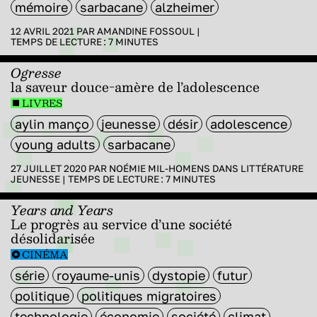
mémoire
sarbacane
alzheimer
12 AVRIL 2021 PAR
AMANDINE FOSSOUL
|
TEMPS DE LECTURE :
7
MINUTES
Ogresse
la saveur douce-amère de l’adolescence
LIVRES
aylin manço
jeunesse
désir
adolescence
young adults
sarbacane
27 JUILLET 2020 PAR
NOÉMIE MIL-HOMENS
DANS
LITTÉRATURE
JEUNESSE
|
TEMPS DE LECTURE :
7
MINUTES
Years and Years
Le progrès au service d’une société
désolidarisée
CINÉMA
série
royaume-unis
dystopie
futur
politique
politiques migratoires
technologie
économie
société
climat