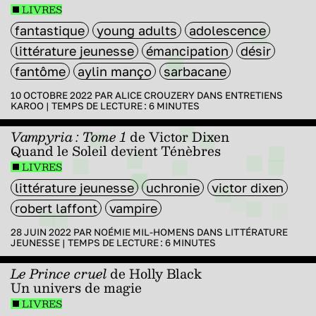
LIVRES
fantastique
young adults
adolescence
littérature jeunesse
émancipation
désir
fantôme
aylin manço
sarbacane
10 OCTOBRE 2022 PAR
ALICE CROUZERY
DANS
ENTRETIENS
KAROO
|
TEMPS DE LECTURE :
6
MINUTES
Vampyria : Tome 1
de Victor Dixen
Quand le Soleil devient Ténèbres
LIVRES
littérature jeunesse
uchronie
victor dixen
robert laffont
vampire
28 JUIN 2022 PAR
NOÉMIE MIL-HOMENS
DANS
LITTÉRATURE
JEUNESSE
|
TEMPS DE LECTURE :
6
MINUTES
Le Prince cruel
de Holly Black
Un univers de magie
LIVRES