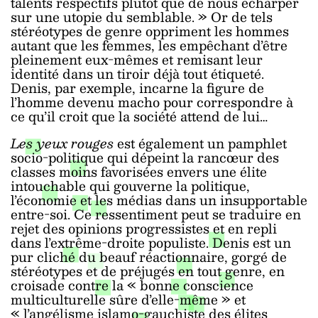
talents respectifs plutôt que de nous écharper
sur une utopie du semblable. » Or de tels
stéréotypes de genre oppriment les hommes
autant que les femmes, les empêchant d’être
pleinement eux-mêmes et remisant leur
identité dans un tiroir déjà tout étiqueté.
Denis, par exemple, incarne la figure de
l’homme devenu macho pour correspondre à
ce qu’il croit que la société attend de lui…
Les yeux rouges
est également un pamphlet
socio-politique qui dépeint la rancœur des
classes moins favorisées envers une élite
intouchable qui gouverne la politique,
l’économie et les médias dans un insupportable
entre-soi. Ce ressentiment peut se traduire en
rejet des opinions progressistes et en repli
dans l’extrême-droite populiste. Denis est un
pur cliché du beauf réactionnaire, gorgé de
stéréotypes et de préjugés en tout genre, en
croisade contre la « bonne conscience
multiculturelle sûre d’elle-même » et
« l’angélisme islamo-gauchiste des élites