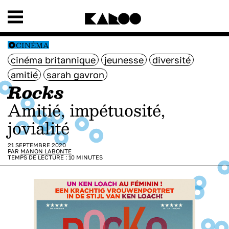
CINÉMA
cinéma britannique
jeunesse
diversité
amitié
sarah gavron
Rocks
Amitié, impétuosité,
jovialité
21 SEPTEMBRE 2020
PAR
MANON LABONTE
TEMPS DE LECTURE :
10
MINUTES