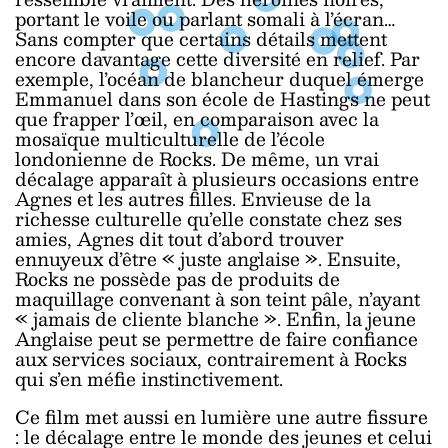
portant le voile ou parlant somali à l’écran…
Sans compter que certains détails mettent
encore davantage cette diversité en relief. Par
exemple, l’océan de blancheur duquel émerge
Emmanuel dans son école de Hastings ne peut
que frapper l’œil, en comparaison avec la
mosaïque multiculturelle de l’école
londonienne de Rocks. De même, un vrai
décalage apparaît à plusieurs occasions entre
Agnes et les autres filles. Envieuse de la
richesse culturelle qu’elle constate chez ses
amies, Agnes dit tout d’abord trouver
ennuyeux d’être « juste anglaise ». Ensuite,
Rocks ne possède pas de produits de
maquillage convenant à son teint pâle, n’ayant
« jamais de cliente blanche ». Enfin, la jeune
Anglaise peut se permettre de faire confiance
aux services sociaux, contrairement à Rocks
qui s’en méfie instinctivement.
Ce film met aussi en lumière une autre fissure
: le décalage entre le monde des jeunes et celui