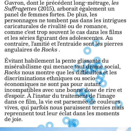
Gavron, dont le précédent long-métrage,
les
Suffragettes
(2015), arborait également un
panel de femmes fortes. De plus, les
personnages ne tombent pas dans les intrigues
caricaturales de rivalité ou de romance,
comme c’est trop souvent le cas dans les films
et les séries figurant des adolescentes. Au
contraire, l’amitié et l’entraide sont les pierres
angulaires de
Rocks
.
Évitant habilement la pente glissante du
misérabilisme qui menace tout drame social,
Rocks
nous montre que les difficultés et les
discriminations ethniques ou socio-
économiques ne sont pas pour autant
incompatibles avec une bonne dose de rire et
d’espoir. À l'instar du traitement de l’image
dans ce film, la vie est parsemée de couleurs
vives, qui parfois nous paraissent ternies mais
reprennent tout leur éclat dans les moments
de joie.