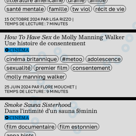
santé mentale
famille
tw viol
récit de vie
15 OCTOBRE 2024 PAR
LISA RIZZO
|
TEMPS DE LECTURE :
7
MINUTES
How To Have Sex
de Molly Manning Walker
Une histoire de consentement
CINÉMA
cinéma britannique
#metoo
adolescence
sexualité
premier film
consentement
molly manning walker
25 JUIN 2024 PAR
FLORE MOUCHET
|
TEMPS DE LECTURE :
9
MINUTES
Smoke Sauna Sisterhood
Dans l’intimité d’un sauna féminin
CINÉMA
film documentaire
film estonnien
anna hints