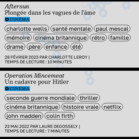
Aftersun
Plongée dans les vagues de l’âme
CINÉMA
charlotte wells
santé mentale
paul mescal
mémoire
cinéma britannique
rétro
famille
drame
père
enfance
été
28 FÉVRIER 2023 PAR
CHARLOTTE LEROY
|
TEMPS DE LECTURE :
10
MINUTES
Operation Mincemeat
Un cadavre pour Hitler
CINÉMA
seconde guerre mondiale
thriller
cinéma britannique
histoire vraie
netflix
john madden
colin firth
23 MAI 2022 PAR
LAURE DEGOSSELY
|
TEMPS DE LECTURE :
7
MINUTES