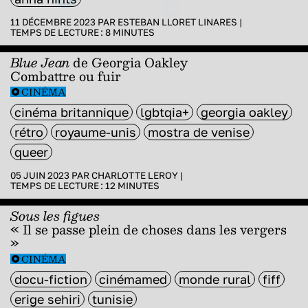
11 DÉCEMBRE 2023 PAR
ESTEBAN LLORET LINARES
|
TEMPS DE LECTURE :
8
MINUTES
Blue Jean
de Georgia Oakley
Combattre ou fuir
CINÉMA
cinéma britannique
lgbtqia+
georgia oakley
rétro
royaume-unis
mostra de venise
queer
05 JUIN 2023 PAR
CHARLOTTE LEROY
|
TEMPS DE LECTURE :
12
MINUTES
Sous les figues
« Il se passe plein de choses dans les vergers
»
CINÉMA
docu-fiction
cinémamed
monde rural
fiff
erige sehiri
tunisie