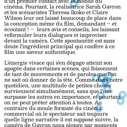
d’un premier contact avec le monde du
cinéma. Pourtant, la réalisatrice Sarah Gavron
et les scénaristes Theresa Ikoko et Claire
Wilson leur ont laissé beaucoup de place dans
la conception même du film, demandant – et
écoutant ! – leurs avis et conseils, les laissant
reformuler leurs dialogues et improviser
devant la caméra. Cette spontanéité est sans
doute l’ingrédient principal qui confère à ce
film une saveur authentique.
L’énergie vivace qui s’en dégage atteint son
apogée dans certaines scènes, qui foisonnent
de tant de mouvements et de paroles que l’on
ne sait où donner de la tête. Comme dans notre
quotidien, une multitude de petites choses
surviennent simultanément, sans que l’une
surpasse les autres en importance, et pourtant
on ne peut prêter attention à toutes. Au
contraire du moule formaté du cinéma
commercial où le spectateur sait toujours
quelle ligne narrative il est supposé suivre, la
caméra de Gavron nous plonge par moments