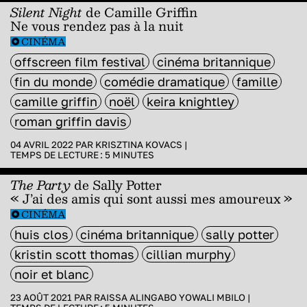
Silent Night
de Camille Griffin
Ne vous rendez pas à la nuit
CINÉMA
offscreen film festival
cinéma britannique
fin du monde
comédie dramatique
famille
camille griffin
noël
keira knightley
roman griffin davis
04 AVRIL 2022 PAR
KRISZTINA KOVACS
|
TEMPS DE LECTURE :
5
MINUTES
The Party
de Sally Potter
« J’ai des amis qui sont aussi mes amoureux »
CINÉMA
huis clos
cinéma britannique
sally potter
kristin scott thomas
cillian murphy
noir et blanc
23 AOÛT 2021 PAR
RAISSA ALINGABO YOWALI MBILO
|