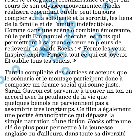
cours de son odyssée mouvementée, Rocks
réalisera cependant qu’elle peut toujours
compter sur la solidarité et la sororité, les liens
de la famille et de l’amitié, indéfectibles.
Comme dans une scène ô combien émouvante,
où le petit Emmanuel cherche les mots qui
permettront à sa grande sœur en pleurs de
redevenir la solide Rocks : « Ferme les yeux.
Inspire, expire. Pense à tout ce qui est joyeux.
Et oublie tous tes soucis. »
Tant la complicité des actrices et acteurs que
le scénario et le montage participent donc à
composer un drame social qui sonne juste.
Sarah Gavron est parvenue à trouver un ton en
accord avec la pétulance de la vie que
quelques bémols ne parviennent pas à
assombrir très longtemps. Ce film a également
une portée émancipatrice qui dépasse la
simple narration d’une fiction.
Rocks
offre une
clé de plus pour permettre à la jeunesse
anglaise ou d’ailleurs, dans toute sa diversité