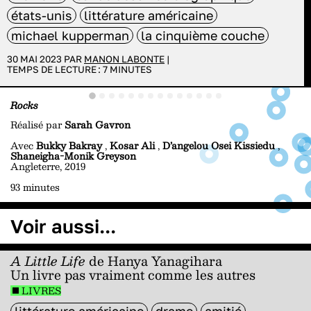
états-unis
littérature américaine
michael kupperman
la cinquième couche
30 MAI 2023 PAR
MANON LABONTE
|
TEMPS DE LECTURE :
7
MINUTES
Rocks
Réalisé par
Sarah Gavron
Avec
Bukky Bakray
,
Kosar Ali
,
D’angelou Osei Kissiedu
,
Shaneigha-Monik Greyson
Angleterre, 2019
93 minutes
Voir aussi...
A Little Life
de Hanya Yanagihara
Un livre pas vraiment comme les autres
LIVRES
littérature américaine
drame
amitié