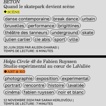
BETON
Quand le skatepark devient scène
SCÈNE
danse contemporaine
break dance
urbain
bruxelles
performance
brigittines
théâtre des tanneurs
underground
skate
julien carlier
cie abis
sport
ville
30 JUIN 2026 PAR
AILEEN GHARAEI
|
TEMPS DE LECTURE :
6
MINUTES
Holga Circle 48
de Fabien Ruyssen
Studio expérimental au cœur de LaVallée
ART & KO
photographie
exposition
experimental
portrait
rencontre
histoire
lavallée
cinéma
fabien ruyssen
noir et blanc
12 NOVEMBRE 2024 PAR
SARAH KERLOVÉOU
|
TEMPS DE LECTURE :
7
MINUTES