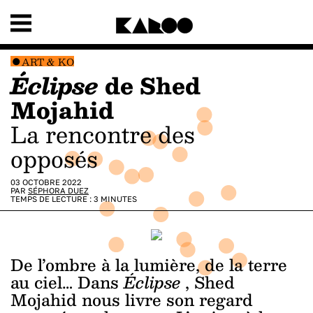
ART & KO
Éclipse
de Shed
Mojahid
La rencontre des
opposés
03 OCTOBRE 2022
PAR
SÉPHORA DUEZ
TEMPS DE LECTURE :
3
MINUTES
De l’ombre à la lumière, de la terre
au ciel… Dans
Éclipse
, Shed
Mojahid nous livre son regard