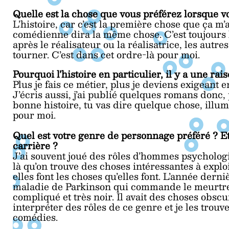
Quelle est la chose que vous préférez lorsque v
L’histoire, car c’est la première chose que ça 
comédienne dira la même chose. C’est toujours l’h
après le réalisateur ou la réalisatrice, les autr
tourner. C’est dans cet ordre-là pour moi.
Pourquoi l’histoire en particulier, il y a une rais
Plus je fais ce métier, plus je deviens exigeant e
J’écris aussi, j’ai publié quelques romans donc,
bonne histoire, tu vas dire quelque chose, illum
pour moi.
Quel est votre genre de personnage préféré ? Et
carrière ?
J’ai souvent joué des rôles d’hommes psychologi
là qu’on trouve des choses intéressantes à expl
elles font les choses qu’elles font. L’année dern
maladie de Parkinson qui commande le meurtre
compliqué et très noir. Il avait des choses obscu
interpréter des rôles de ce genre et je les trouv
comédies.