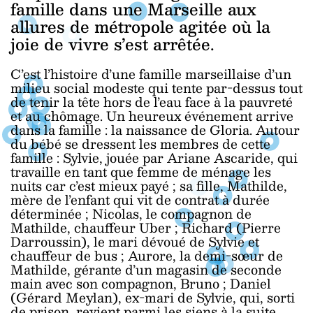
famille dans une Marseille aux
allures de métropole agitée où la
joie de vivre s’est arrêtée.
C’est l’histoire d’une famille marseillaise d’un
milieu social modeste qui tente par-dessus tout
de tenir la tête hors de l’eau face à la pauvreté
et au chômage. Un heureux événement arrive
dans la famille : la naissance de Gloria. Autour
du bébé se dressent les membres de cette
famille : Sylvie, jouée par Ariane Ascaride, qui
travaille en tant que femme de ménage les
nuits car c’est mieux payé ; sa fille, Mathilde,
mère de l’enfant qui vit de contrat à durée
déterminée ; Nicolas, le compagnon de
Mathilde, chauffeur Uber ; Richard (Pierre
Darroussin), le mari dévoué de Sylvie et
chauffeur de bus ; Aurore, la demi-sœur de
Mathilde, gérante d’un magasin de seconde
main avec son compagnon, Bruno ; Daniel
(Gérard Meylan), ex-mari de Sylvie, qui, sorti
de prison, revient parmi les siens à la suite