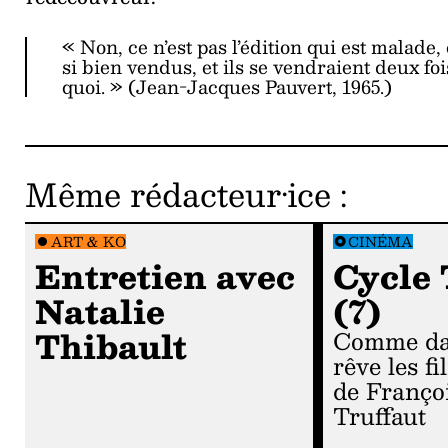
« Non, ce n’est pas l’édition qui est malade, 
si bien vendus, et ils se vendraient deux fo
quoi. » (Jean-Jacques Pauvert, 1965.)
Même rédacteur·ice
:
ART & KO
CINÉMA
Entretien avec
Cycle 
Natalie
(7)
Thibault
Comme dans un
rêve les f
de Franço
Truffaut