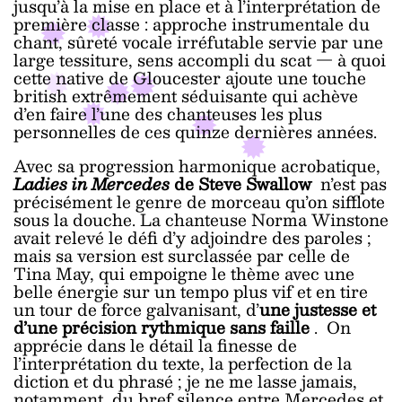
jusqu’à la mise en place et à l’interprétation de
première classe : approche instrumentale du
chant, sûreté vocale irréfutable servie par une
large tessiture, sens accompli du scat — à quoi
cette native de Gloucester ajoute une touche
british extrêmement séduisante qui achève
d’en faire l’une des chanteuses les plus
personnelles de ces quinze dernières années.
Avec sa progression harmonique acrobatique,
Ladies in Mercedes
de Steve Swallow
n’est pas
précisément le genre de morceau qu’on sifflote
sous la douche. La chanteuse Norma Winstone
avait relevé le défi d’y adjoindre des paroles ;
mais sa version est surclassée par celle de
Tina May, qui empoigne le thème avec une
belle énergie sur un tempo plus vif et en tire
un tour de force galvanisant, d’
une justesse et
d’une précision rythmique sans faille
. On
apprécie dans le détail la finesse de
l’interprétation du texte, la perfection de la
diction et du phrasé ; je ne me lasse jamais,
notamment, du bref silence entre Mercedes et