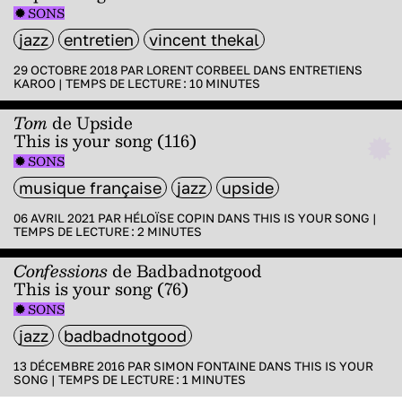
SONS
jazz
entretien
vincent thekal
29 OCTOBRE 2018 PAR
LORENT CORBEEL
DANS
ENTRETIENS
KAROO
|
TEMPS DE LECTURE :
10
MINUTES
Tom
de Upside
This is your song (116)
SONS
musique française
jazz
upside
06 AVRIL 2021 PAR
HÉLOÏSE COPIN
DANS
THIS IS YOUR SONG
|
TEMPS DE LECTURE :
2
MINUTES
Confessions
de Badbadnotgood
This is your song (76)
SONS
jazz
badbadnotgood
13 DÉCEMBRE 2016 PAR
SIMON FONTAINE
DANS
THIS IS YOUR
SONG
|
TEMPS DE LECTURE :
1
MINUTES