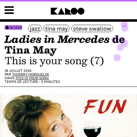
SONS
jazz
tina may
steve swallow
Ladies in Mercedes
de
Tina May
This is your song (7)
18 JUILLET 2014
PAR
THIERRY HORGUELIN
DANS
THIS IS YOUR SONG
TEMPS DE LECTURE :
3
MINUTES